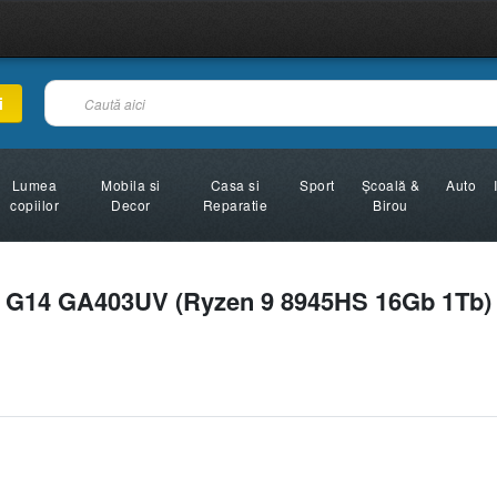
i
Lumea
Mobila si
Casa si
Sport
Şcoală &
Auto
copiilor
Decor
Reparatie
Birou
 G14 GA403UV (Ryzen 9 8945HS 16Gb 1Tb)