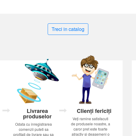
Treci in catalog
Livrarea
Clienți fericiți
produselor
Veți ramine satisfacuti
de produsele noastre, a
Odata cu inregistrarea
caror pret este foarte
comenzii puteti sa
atractiv si deasemeni o
profitati de livrare sau sa