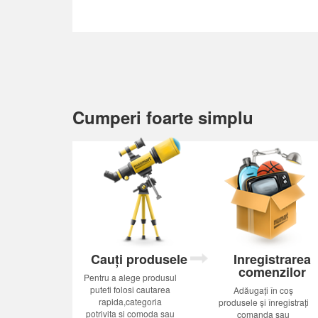
Cumperi foarte simplu
Cauți produsele
Inregistrarea
comenzilor
Pentru a alege produsul
puteti folosi cautarea
Adăugați în coș
rapida,categoria
produsele și înregistrați
potrivita si comoda sau
comanda sau