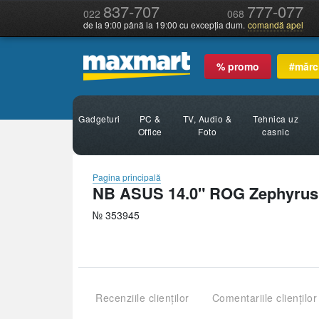
837-707
777-077
022
068
de la 9:00 până la 19:00 cu excepția dum.
comandă apel
% promo
#mărc
Gadgeturi
PC &
TV, Audio &
Tehnica uz
Office
Foto
casnic
Pagina principală
NB ASUS 14.0" ROG Zephyrus
№ 353945
Recenziile clienților
Comentariile clienților