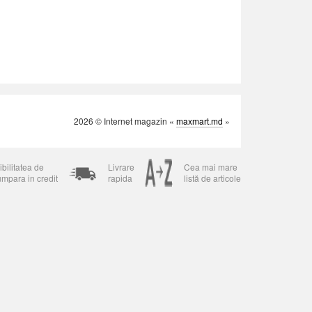
2026 © Internet magazin «
maxmart.md
»
bilitatea de
Livrare
Cea mai mare
umpara in credit
rapida
listă de articole