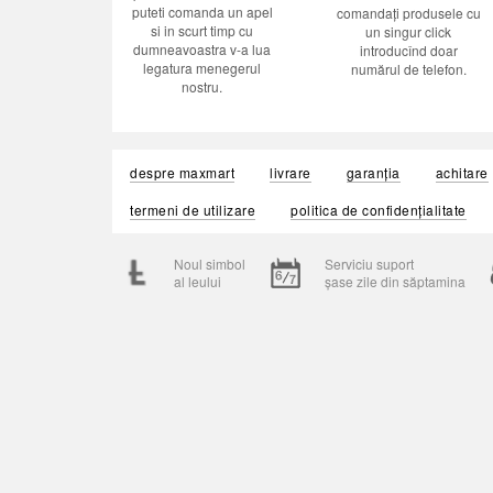
puteti comanda un apel
comandați produsele cu
si in scurt timp cu
un singur click
dumneavoastra v-a lua
introducînd doar
legatura menegerul
numărul de telefon.
nostru.
despre maxmart
livrare
garanția
achitare
termeni de utilizare
politica de confidențialitate
Noul simbol
Serviciu suport
al leului
șase zile din săptamina