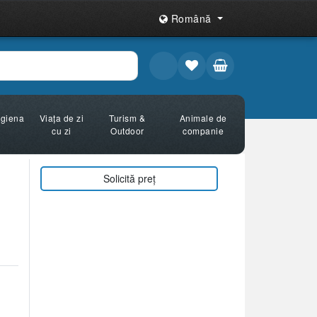
Română
Igiena
Viața de zi
Turism &
Animale de
cu zi
Outdoor
companie
Solicită preț