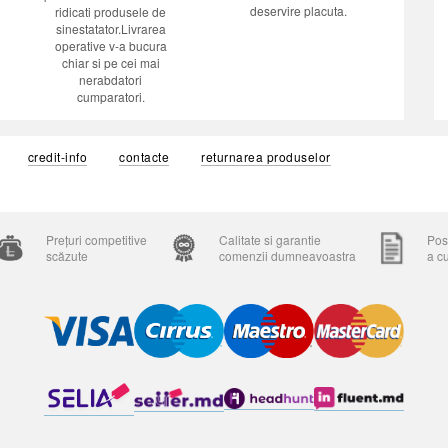
deservire placuta.
ridicati produsele de
sinestatator.Livrarea
operative v-a bucura
chiar si pe cei mai
nerabdatori
cumparatori.
credit-info
contacte
returnarea produselor
Prețuri competitive
Calitate si garantie
Posi
scăzute
comenzii dumneavoastra
a c