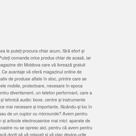
 le puteți procura chiar acum, fără efort și
Puteți comanda orice produs chiar de acasă, iar
magazine din Moldova care vă livrează gratuit
. Ce avantaje vă oferă magazinul online de
tiv de produse aflate în stoc, printre care se
oanele mobile, proiectoare, necesare în epoca
entru divertisment, un telefon performant, care a
 și tehnică audio: boxe, centre și instrumente
 ce mai necesare și importante, făcându-și loc în
at sau de un cuptor cu microunde? Avem pentru
 și articole electrocasnice mai mici: aparate de
e noastre nu se opresc aici, pentru că avem pentru
ă doriți să vă relaxați și vă plac device-urile