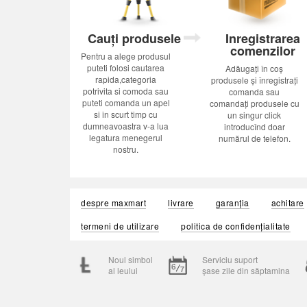
Cauți produsele
Inregistrarea
comenzilor
Pentru a alege produsul
puteti folosi cautarea
Adăugați în coș
rapida,categoria
produsele și înregistrați
potrivita si comoda sau
comanda sau
puteti comanda un apel
comandați produsele cu
si in scurt timp cu
un singur click
dumneavoastra v-a lua
introducînd doar
legatura menegerul
numărul de telefon.
nostru.
despre maxmart
livrare
garanția
achitare
termeni de utilizare
politica de confidențialitate
Noul simbol
Serviciu suport
al leului
șase zile din săptamina