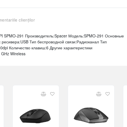
entariile clienților
0 DPI SPMO-291 Производитель:Spacer Модель:SPMO-291 Основные
 ресивера:USB Тип беспроводной связи:Радиоканал Тип
dpi Количество клавиш:6 Другие характеристики
 GHz Wireless