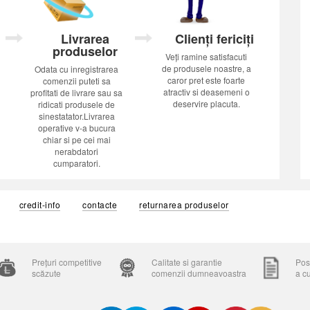
Livrarea
Clienți fericiți
produselor
Veți ramine satisfacuti
de produsele noastre, a
Odata cu inregistrarea
caror pret este foarte
comenzii puteti sa
atractiv si deasemeni o
profitati de livrare sau sa
deservire placuta.
ridicati produsele de
sinestatator.Livrarea
operative v-a bucura
chiar si pe cei mai
nerabdatori
cumparatori.
credit-info
contacte
returnarea produselor
Prețuri competitive
Calitate si garantie
Posi
scăzute
comenzii dumneavoastra
a c