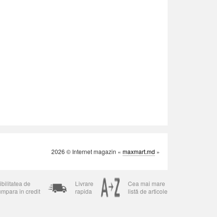
2026 © Internet magazin «
maxmart.md
»
bilitatea de
Livrare
Cea mai mare
umpara in credit
rapida
listă de articole