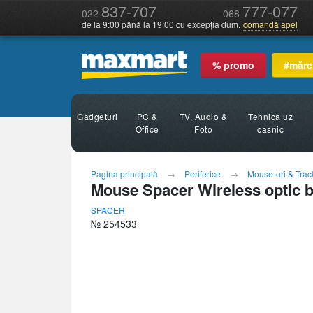
837-707
777-077
022
068
de la 9:00 până la 19:00 cu excepția dum.
comandă apel
% promo
#mărc
Gadgeturi
PC &
TV, Audio &
Tehnica uz
Office
Foto
casnic
Pagina principală
Periferice
Mouse-uri & Track
Mouse Spacer Wireless optic
SPACER
№ 254533