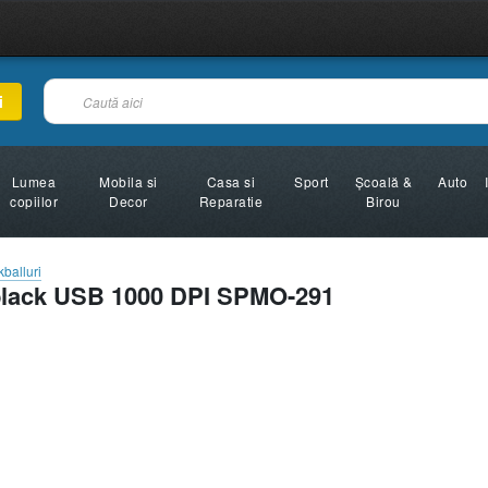
i
Lumea
Mobila si
Casa si
Sport
Şcoală &
Auto
copiilor
Decor
Reparatie
Birou
balluri
 black USB 1000 DPI SPMO-291