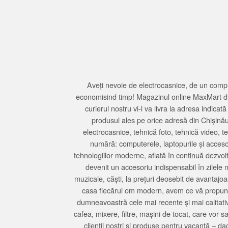
Aveți nevoie de electrocasnice, de un compu
economisind timp! Magazinul online MaxMart din
curierul nostru vi-l va livra la adresa indi
produsul ales pe orice adresă din Chișină
electrocasnice, tehnică foto, tehnică video, 
numără: computerele, laptopurile și accesori
tehnologiilor moderne, aflată în continuă dezvol
devenit un accesoriu indispensabil în zilele 
muzicale, căști, la prețuri deosebit de avantajo
casa fiecărui om modern, avem ce vă propune 
dumneavoastră cele mai recente și mai calitativ
cafea, mixere, filtre, mașini de tocat, care vor 
clienții noștri și produse pentru vacanță – da