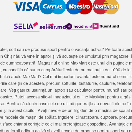
ter, soft sau de produse sport pentru o vacanță activă? Pe toate acestea
 Chișinău vă vine în ajutor și vă scutește de umblatul prin magazine. 
cată de dumneavoastră. Magazinul online MaxMart este unul din puținele 
u, cu condiția că suma cumpărăturii este de nu mai puțin de 1000 de lei
tehnică audio MaxMart? Cel mai important avantaj este numărul semnifica
ile care țin de acestea, precum softurile, tastaturile, cablurile, telef
tare. Veți găsi cu ușurință un laptop sau calculator pentru muncă sau p
noastre. Puteți accesa site-ul magazinului online MaxMart pentru a găsi
ase. Pentru că electrocasnicele de ultimă generație au devenit din ce în
și la acest capitol. Aveți nevoie de un frigider, de o mașină de spăl
e modele de mașini de spălat, frigidere, climatizoare, cuptoare, precum
satisface chiar și cerințele celei mai pretențioase gospodine. Avantajel
că preferați odihna activă și aveți nevoie de produse pentru sport sau dac