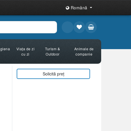
Română
Igiena
Viața de zi
Turism &
Animale de
cu zi
Outdoor
companie
Solicită preț