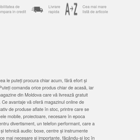
bilitatea de
Livrare
Cea mai mare
umpara in credit
rapida
listă de articole
 le puteți procura chiar acum, fără efort și
Puteți comanda orice produs chiar de acasă, iar
magazine din Moldova care vă livrează gratuit
. Ce avantaje vă oferă magazinul online de
tiv de produse aflate în stoc, printre care se
oanele mobile, proiectoare, necesare în epoca
entru divertisment, un telefon performant, care a
 și tehnică audio: boxe, centre și instrumente
 ce mai necesare și importante, făcându-și loc în