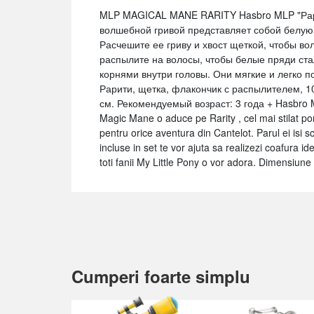
MLP MAGICAL MANE RARITY Hasbro MLP "Рарит
волшебной гривой представляет собой белую 
Расчешите ее гриву и хвост щеткой, чтобы в
распылите на волосы, чтобы белые пряди ст
корнями внутри головы. Они мягкие и легко 
Рарити, щетка, флакончик с распылителем, 1
см. Рекомендуемый возраст: 3 года + Hasbro M
Magic Mane o aduce pe Rarity , cel mai stilat po
pentru orice aventura din Cantelot. Parul ei isi 
incluse in set te vor ajuta sa realizezi coafura i
toti fanii My Little Pony o vor adora. Dimensiun
Cumperi foarte simplu