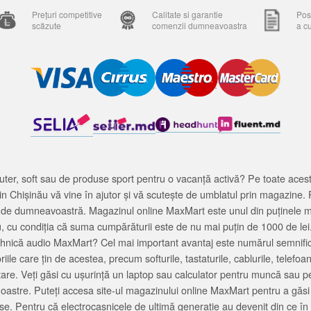
Prețuri competitive
Calitate si garantie
Posi
scăzute
comenzii dumneavoastra
a c
ter, soft sau de produse sport pentru o vacanță activă? Pe toate acestea
 Chișinău vă vine în ajutor și vă scutește de umblatul prin magazine. 
cată de dumneavoastră. Magazinul online MaxMart este unul din puținele 
u, cu condiția că suma cumpărăturii este de nu mai puțin de 1000 de lei
tehnică audio MaxMart? Cel mai important avantaj este numărul semnifica
ile care țin de acestea, precum softurile, tastaturile, cablurile, telef
tare. Veți găsi cu ușurință un laptop sau calculator pentru muncă sau p
noastre. Puteți accesa site-ul magazinului online MaxMart pentru a găsi
ase. Pentru că electrocasnicele de ultimă generație au devenit din ce în