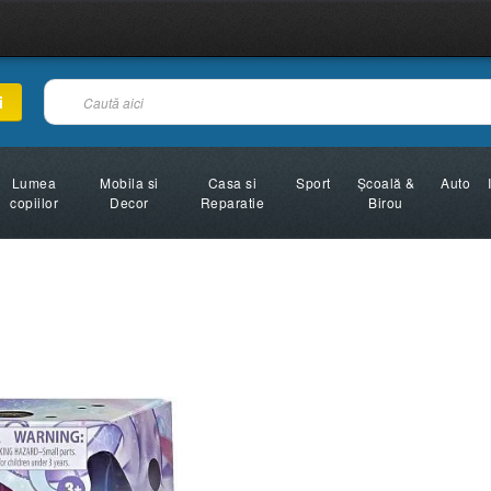
i
Lumea
Mobila si
Casa si
Sport
Şcoală &
Auto
copiilor
Decor
Reparatie
Birou