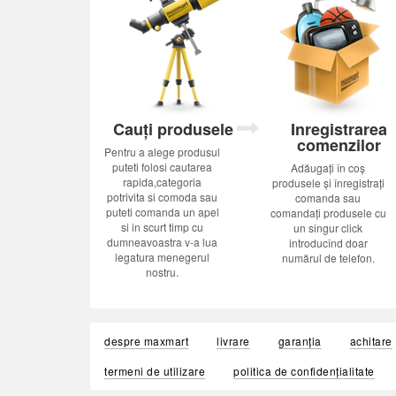
Cauți produsele
Inregistrarea
comenzilor
Pentru a alege produsul
puteti folosi cautarea
Adăugați în coș
rapida,categoria
produsele și înregistrați
potrivita si comoda sau
comanda sau
puteti comanda un apel
comandați produsele cu
si in scurt timp cu
un singur click
dumneavoastra v-a lua
introducînd doar
legatura menegerul
numărul de telefon.
nostru.
despre maxmart
livrare
garanția
achitare
termeni de utilizare
politica de confidențialitate