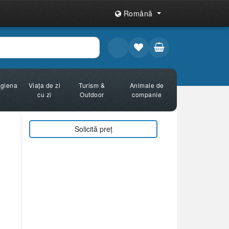
Română
Igiena
Viața de zi
Turism &
Animale de
cu zi
Outdoor
companie
Solicită preț