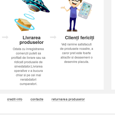
Livrarea
Clienți fericiți
produselor
Veți ramine satisfacuti
de produsele noastre, a
Odata cu inregistrarea
caror pret este foarte
comenzii puteti sa
atractiv si deasemeni o
profitati de livrare sau sa
deservire placuta.
ridicati produsele de
sinestatator.Livrarea
operative v-a bucura
chiar si pe cei mai
nerabdatori
cumparatori.
credit-info
contacte
returnarea produselor