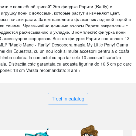
и с волшебной гривой" Эта фигурка Рарити (Rarity) с
игрушку пони с волосами, которые растут и изменяют цвет.
олосы начали расти. Затем наполните флакончик ледяной водой и
али синими. Чрезвычайно длинные волосы Рарити закреплены с
поддаются расчесыванию и укладке. В комплекте: фигурка пони
0 аксессуаров-сюрпризов. Высота фигурки Рарити составляет 13
LP "Magic Mane - Rarity" Descopera magia My Little Pony! Gama
nei din Equestria, cu un nou look si multe accesorii pentru a o coafa
schimba culorea la contactul cu apa iar cele 10 accesorii surpriza
deala. Distractia este garantata cu aceasta figurina de 16.5 cm pe care
e ponei: 13 cm Varsta recomandata: 3 ani +
Treci in catalog