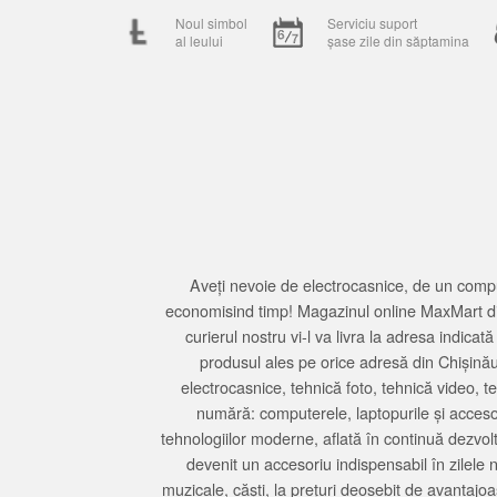
Noul simbol
Serviciu suport
al leului
șase zile din săptamina
Aveți nevoie de electrocasnice, de un compu
economisind timp! Magazinul online MaxMart din
curierul nostru vi-l va livra la adresa indi
produsul ales pe orice adresă din Chișină
electrocasnice, tehnică foto, tehnică video, 
numără: computerele, laptopurile și accesori
tehnologiilor moderne, aflată în continuă dezvol
devenit un accesoriu indispensabil în zilele 
muzicale, căști, la prețuri deosebit de avantajo