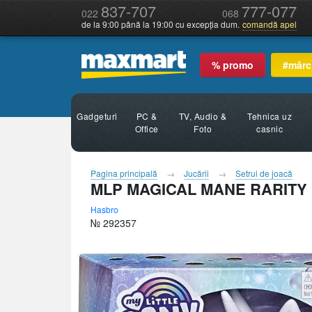
837-707
777-077
022
068
de la 9:00 până la 19:00 cu excepția dum.
comandă apel
% promo
#mărc
Gadgeturi
PC &
TV, Audio &
Tehnica uz
Office
Foto
casnic
Pagina principală
Jucării
Setrui de joacă
MLP MAGICAL MANE RARITY
Hasbro
№ 292357