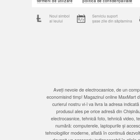
termeni de utilizare
politica de confidențialitate
Noul simbol
Serviciu suport
al leului
șase zile din săptamina
Aveți nevoie de electrocasnice, de un compu
economisind timp! Magazinul online MaxMart din
curierul nostru vi-l va livra la adresa indi
produsul ales pe orice adresă din Chișină
electrocasnice, tehnică foto, tehnică video, 
numără: computerele, laptopurile și accesori
tehnologiilor moderne, aflată în continuă dezvol
devenit un accesoriu indispensabil în zilele 