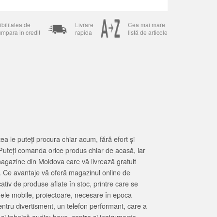
bilitatea de
Livrare
Cea mai mare
umpara in credit
rapida
listă de articole
 le puteți procura chiar acum, fără efort și
Puteți comanda orice produs chiar de acasă, iar
magazine din Moldova care vă livrează gratuit
. Ce avantaje vă oferă magazinul online de
tiv de produse aflate în stoc, printre care se
oanele mobile, proiectoare, necesare în epoca
entru divertisment, un telefon performant, care a
 și tehnică audio: boxe, centre și instrumente