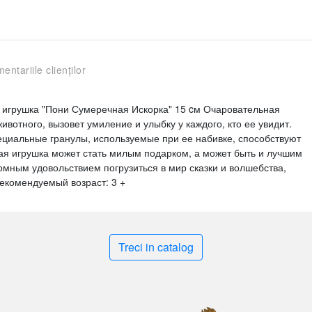
entariile clienților
игрушка "Пони Сумеречная Искорка" 15 cм Очаровательная
ивотного, вызовет умиление и улыбку у каждого, кто ее увидит.
ециальные гранулы, используемые при ее набивке, способствуют
ая игрушка может стать милым подарком, а может быть и лучшим
омным удовольствием погрузиться в мир сказки и волшебства,
Рекомендуемый возраст: 3 +
Treci in catalog