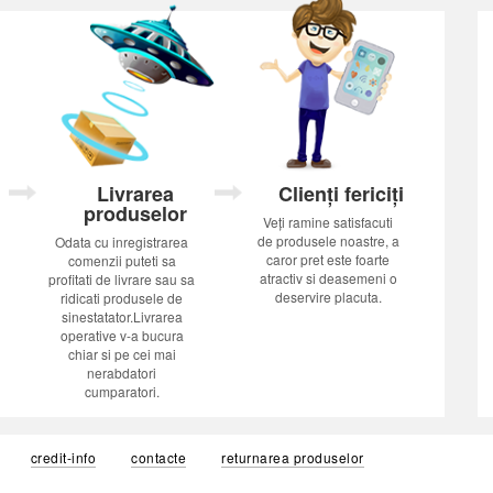
Livrarea
Clienți fericiți
produselor
Veți ramine satisfacuti
de produsele noastre, a
Odata cu inregistrarea
caror pret este foarte
comenzii puteti sa
atractiv si deasemeni o
profitati de livrare sau sa
deservire placuta.
ridicati produsele de
sinestatator.Livrarea
operative v-a bucura
chiar si pe cei mai
nerabdatori
cumparatori.
credit-info
contacte
returnarea produselor