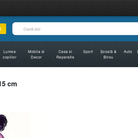
i
Lumea
Mobila si
Casa si
Sport
Şcoală &
Auto
copiilor
Decor
Reparatie
Birou
15 cm