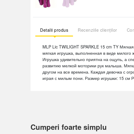
Detalii produs
Recenziile clienților
Com
MLP Lic TWILIGHT SPARKLE 15 cm TY Мягкая 
мягкая игрушка, выполненная в виде милого ж
Игрушка удивительно приятна на ощупь, а сп
развитию мелкой моторики рук малыша. Мягк
другом на все времена. Каждая девочка с огр
играя с милым пони. Размер игрушки: 15 см 
Cumperi foarte simplu