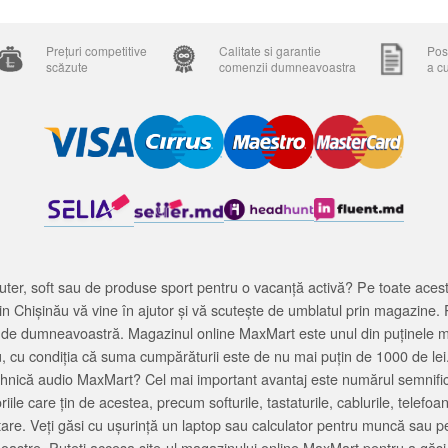
Prețuri competitive
Calitate si garantie
Posi
scăzute
comenzii dumneavoastra
a c
ter, soft sau de produse sport pentru o vacanță activă? Pe toate acestea
 Chișinău vă vine în ajutor și vă scutește de umblatul prin magazine. 
cată de dumneavoastră. Magazinul online MaxMart este unul din puținele 
u, cu condiția că suma cumpărăturii este de nu mai puțin de 1000 de lei
tehnică audio MaxMart? Cel mai important avantaj este numărul semnifica
ile care țin de acestea, precum softurile, tastaturile, cablurile, telef
tare. Veți găsi cu ușurință un laptop sau calculator pentru muncă sau p
noastre. Puteți accesa site-ul magazinului online MaxMart pentru a găsi