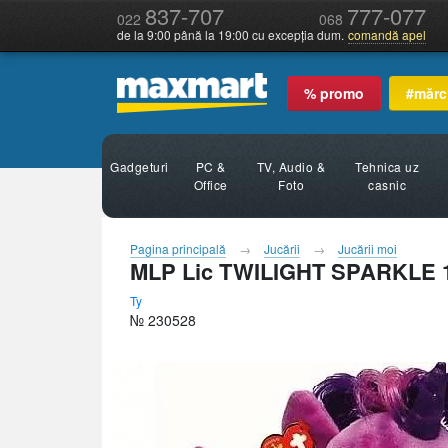
837-707
777-077
022
068
de la 9:00 până la 19:00 cu excepția dum.
comandă apel
% promo
#mărc
Gadgeturi
PC &
TV, Audio &
Tehnica uz
Office
Foto
casnic
Pagina principală
Jucării
Jucării moi
MLP Lic TWILIGHT SPARKLE 
Ty
№ 230528