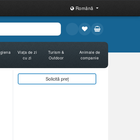
Română
Igiena
Viața de zi
Turism &
Animale de
cu zi
Outdoor
companie
Solicită preț