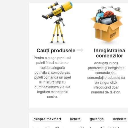
Cauți produsele
Inregistrarea
comenzilor
Pentru a alege produsul
puteti folosi cautarea
Adăugați în coș
rapida,categoria
produsele și înregistrați
potrivita si comoda sau
comanda sau
puteti comanda un apel
comandați produsele cu
si in scurt timp cu
un singur click
dumneavoastra v-a lua
introducînd doar
legatura menegerul
numărul de telefon.
nostru.
despre maxmart
livrare
garanția
achitare