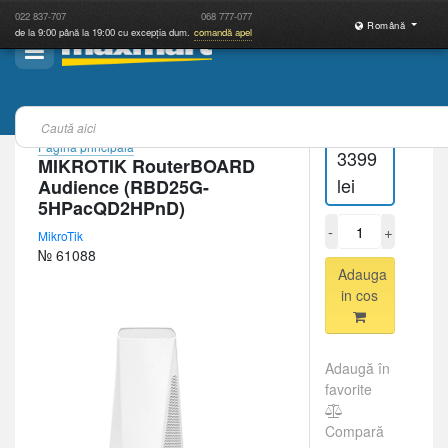
022
837-707
068
777-077
Română
de la 9:00 până la 19:00 cu excepția dum.
comandă apel
Pagina principală
3399
MIKROTIK RouterBOARD
lei
Audience (RBD25G-
5HPacQD2HPnD)
-
+
MikroTik
№ 61088
Adauga
in cos
Adaugă în
favorite
Compară