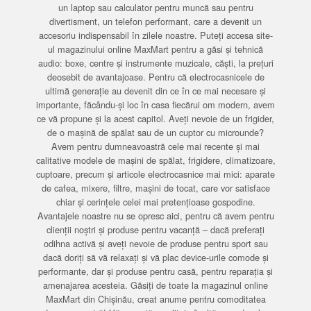
un laptop sau calculator pentru muncă sau pentru
divertisment, un telefon performant, care a devenit un
accesoriu indispensabil în zilele noastre. Puteți accesa site-
ul magazinului online MaxMart pentru a găsi și tehnică
audio: boxe, centre și instrumente muzicale, căști, la prețuri
deosebit de avantajoase. Pentru că electrocasnicele de
ultimă generație au devenit din ce în ce mai necesare și
importante, făcându-și loc în casa fiecărui om modern, avem
ce vă propune și la acest capitol. Aveți nevoie de un frigider,
de o mașină de spălat sau de un cuptor cu microunde?
Avem pentru dumneavoastră cele mai recente și mai
calitative modele de mașini de spălat, frigidere, climatizoare,
cuptoare, precum și articole electrocasnice mai mici: aparate
de cafea, mixere, filtre, mașini de tocat, care vor satisface
chiar și cerințele celei mai pretențioase gospodine.
Avantajele noastre nu se opresc aici, pentru că avem pentru
clienții noștri și produse pentru vacanță – dacă preferați
odihna activă și aveți nevoie de produse pentru sport sau
dacă doriți să vă relaxați și vă plac device-urile comode și
performante, dar și produse pentru casă, pentru reparația și
amenajarea acesteia. Găsiți de toate la magazinul online
MaxMart din Chișinău, creat anume pentru comoditatea