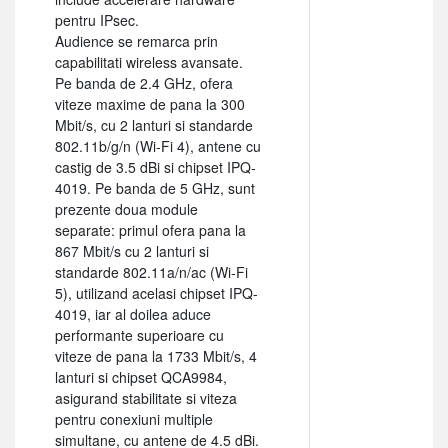
pentru IPsec.
Audience se remarca prin
capabilitati wireless avansate.
Pe banda de 2.4 GHz, ofera
viteze maxime de pana la 300
Mbit/s, cu 2 lanturi si standarde
802.11b/g/n (Wi-Fi 4), antene cu
castig de 3.5 dBi si chipset IPQ-
4019. Pe banda de 5 GHz, sunt
prezente doua module
separate: primul ofera pana la
867 Mbit/s cu 2 lanturi si
standarde 802.11a/n/ac (Wi-Fi
5), utilizand acelasi chipset IPQ-
4019, iar al doilea aduce
performante superioare cu
viteze de pana la 1733 Mbit/s, 4
lanturi si chipset QCA9984,
asigurand stabilitate si viteza
pentru conexiuni multiple
simultane, cu antene de 4.5 dBi.