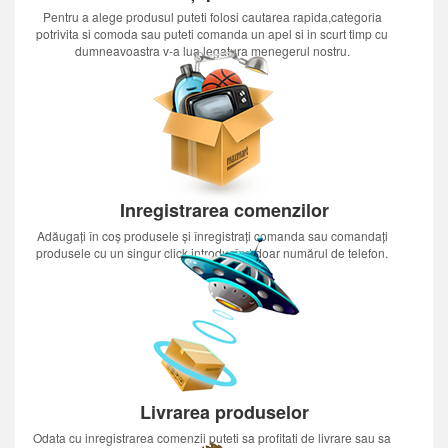
Pentru a alege produsul puteti folosi cautarea rapida,categoria
potrivita si comoda sau puteti comanda un apel si in scurt timp cu
dumneavoastra v-a lua legatura menegerul nostru.
Inregistrarea comenzilor
Adăugați în coș produsele și înregistrați comanda sau comandați
produsele cu un singur click introducînd doar numărul de telefon.
Livrarea produselor
Odata cu inregistrarea comenzii puteti sa profitati de livrare sau sa