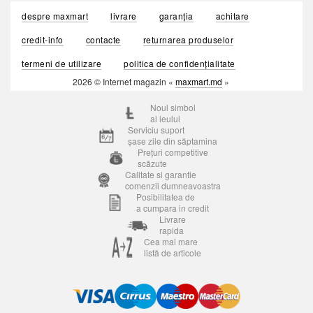
despre maxmart
livrare
garanția
achitare
credit-info
contacte
returnarea produselor
termeni de utilizare
politica de confidențialitate
2026 © Internet magazin «
maxmart.md
»
Noul simbol
al leului
Serviciu suport
șase zile din săptamina
Prețuri competitive
scăzute
Calitate si garantie
comenzii dumneavoastra
Posibilitatea de
a cumpara in credit
Livrare
rapida
Cea mai mare
listă de articole