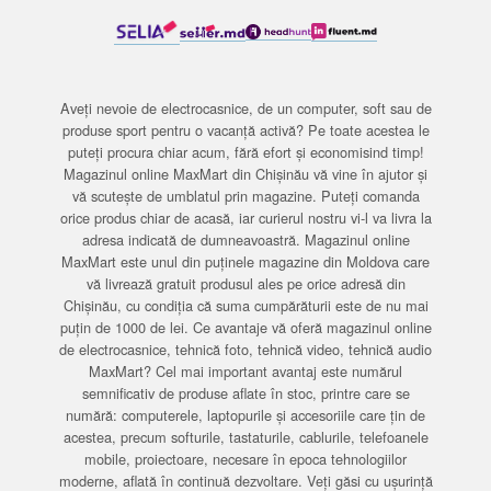
Aveți nevoie de electrocasnice, de un computer, soft sau de
produse sport pentru o vacanță activă? Pe toate acestea le
puteți procura chiar acum, fără efort și economisind timp!
Magazinul online MaxMart din Chișinău vă vine în ajutor și
vă scutește de umblatul prin magazine. Puteți comanda
orice produs chiar de acasă, iar curierul nostru vi-l va livra la
adresa indicată de dumneavoastră. Magazinul online
MaxMart este unul din puținele magazine din Moldova care
vă livrează gratuit produsul ales pe orice adresă din
Chișinău, cu condiția că suma cumpărăturii este de nu mai
puțin de 1000 de lei. Ce avantaje vă oferă magazinul online
de electrocasnice, tehnică foto, tehnică video, tehnică audio
MaxMart? Cel mai important avantaj este numărul
semnificativ de produse aflate în stoc, printre care se
numără: computerele, laptopurile și accesoriile care țin de
acestea, precum softurile, tastaturile, cablurile, telefoanele
mobile, proiectoare, necesare în epoca tehnologiilor
moderne, aflată în continuă dezvoltare. Veți găsi cu ușurință