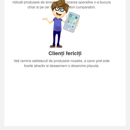
ridicati produsele de sinestatator.Livrarea operative v-a bucura
chiar si pe cei mai nerabdatori cumparatori.
Clienți fericiți
Veți ramine satisfacuti de produsele noastre, a caror pret este
foarte atractiv si deasemeni o deservire placuta.