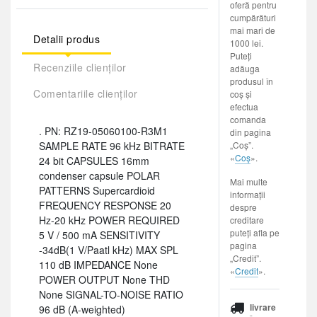
oferă pentru
cumpărături
mai mari de
Detalii produs
1000 lei.
Puteți
Recenziile clienților
adăuga
produsul în
Comentariile clienților
coș și
efectua
comanda
. PN: RZ19-05060100-R3M1
din pagina
SAMPLE RATE 96 kHz BITRATE
„Coș”.
«
Coș
».
24 bit CAPSULES 16mm
condenser capsule POLAR
Mai multe
PATTERNS Supercardioid
informații
FREQUENCY RESPONSE 20
despre
Hz-20 kHz POWER REQUIRED
creditare
puteți afla pe
5 V / 500 mA SENSITIVITY
pagina
-34dB(1 V/Paatl kHz) MAX SPL
„Credit”.
110 dB IMPEDANCE None
«
Credit
».
POWER OUTPUT None THD
None SIGNAL-TO-NOISE RATIO
livrare
96 dB (A-weighted)