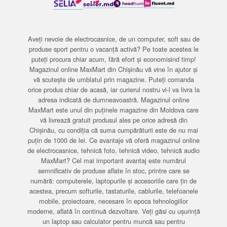
Aveți nevoie de electrocasnice, de un computer, soft sau de
produse sport pentru o vacanță activă? Pe toate acestea le
puteți procura chiar acum, fără efort și economisind timp!
Magazinul online MaxMart din Chișinău vă vine în ajutor și
vă scutește de umblatul prin magazine. Puteți comanda
orice produs chiar de acasă, iar curierul nostru vi-l va livra la
adresa indicată de dumneavoastră. Magazinul online
MaxMart este unul din puținele magazine din Moldova care
vă livrează gratuit produsul ales pe orice adresă din
Chișinău, cu condiția că suma cumpărăturii este de nu mai
puțin de 1000 de lei. Ce avantaje vă oferă magazinul online
de electrocasnice, tehnică foto, tehnică video, tehnică audio
MaxMart? Cel mai important avantaj este numărul
semnificativ de produse aflate în stoc, printre care se
numără: computerele, laptopurile și accesoriile care țin de
acestea, precum softurile, tastaturile, cablurile, telefoanele
mobile, proiectoare, necesare în epoca tehnologiilor
moderne, aflată în continuă dezvoltare. Veți găsi cu ușurință
un laptop sau calculator pentru muncă sau pentru