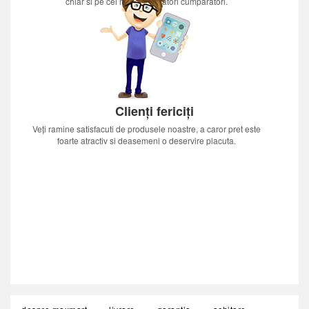
chiar si pe cei mai nerabdatori cumparatori.
Clienți fericiți
Veți ramine satisfacuti de produsele noastre, a caror pret este
foarte atractiv si deasemeni o deservire placuta.