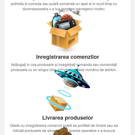
potrivita si comoda sau puteti comanda un apel si in scurt timp cu
dumneavoastra v-a lua legatura menegerul nostru.
Inregistrarea comenzilor
Adăugați în coș produsele și înregistrați comanda sau comandați
produsele cu un singur click introducînd doar numărul de telefon.
Livrarea produselor
Odata cu inregistrarea comenzii puteti sa profitati de livrare sau sa
ridicati produsele de sinestatator.Livrarea operative v-a bucura