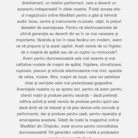
divertisment, un telefon performant, care a devenit un
accesoriu indispensabil în zilele noastre. Puteți accesa site-
ul magazinului online MaxMart pentru a găsi și tehnică
audio: boxe, centre și instrumente muzicale, căști, la prețuri
deosebit de avantajoase. Pentru că electrocasnicele de
ultimă generație au devenit din ce în ce mai necesare și
importante, făcându-și loc în casa fiecărui om modern, avem
ce vă propune și la acest capitol. Aveți nevoie de un frigider,
de o mașină de spălat sau de un cuptor cu microunde?
Avem pentru dumneavoastră cele mai recente și mai
calitative modele de mașini de spălat, frigidere, climatizoare,
cuptoare, precum și articole electrocasnice mai mici: aparate
de cafea, mixere, filtre, mașini de tocat, care vor satisface
chiar și cerințele celei mai pretențioase gospodine.
Avantajele noastre nu se opresc aici, pentru că avem pentru
clienții noștri și produse pentru vacanță – dacă preferați
odihna activă și aveți nevoie de produse pentru sport sau
dacă doriți să vă relaxați și vă plac device-urile comode și
performante, dar și produse pentru casă, pentru reparația și
amenajarea acesteia. Găsiți de toate la magazinul online
MaxMart din Chișinău, creat anume pentru comoditatea
dumneavoastră! Vă garantăm calitate înaltă a produselor