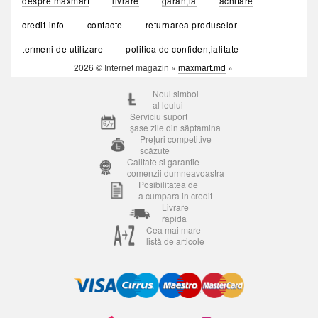
despre maxmart
livrare
garanția
achitare
credit-info
contacte
returnarea produselor
termeni de utilizare
politica de confidențialitate
2026 © Internet magazin «
maxmart.md
»
Noul simbol
al leului
Serviciu suport
șase zile din săptamina
Prețuri competitive
scăzute
Calitate si garantie
comenzii dumneavoastra
Posibilitatea de
a cumpara in credit
Livrare
rapida
Cea mai mare
listă de articole