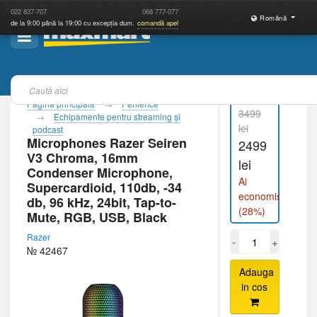
022
837-707
068
777-077
Română
de la 9:00 până la 19:00 cu excepția dum.
comandă apel
Pagina principală
Periferice
3499
Echipamente pentru streaming și
lei
podcast
Microphones Razer Seiren
2499
V3 Chroma, 16mm
lei
Condenser Microphone,
Ai
Supercardioid, 110db, -34
economisit
db, 96 kHz, 24bit, Tap-to-
(28%)
Mute, RGB, USB, Black
Razer
-
+
№ 42467
Adauga
in cos