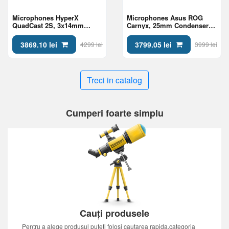
Microphones HyperX
Microphones Asus ROG
QuadCast 2S, 3x14mm
Carnyx, 25mm Condenser
condenser capsules, 4x
Microphone, Cardioid,
Polar Patterns, 90db, -8 db,
120db, -37db, 192 kHz,
3869.10 lei
3799.05 lei
4299 lei
3999 lei
192 kHz, 32bit, Shock
24bit, RGB, Built-in pop
Mount, RGB, USB-C/3.5mm,
filter, Control knob, USB,
Black
Black
Treci in catalog
Cumperi foarte simplu
Cauți produsele
Pentru a alege produsul puteti folosi cautarea rapida,categoria