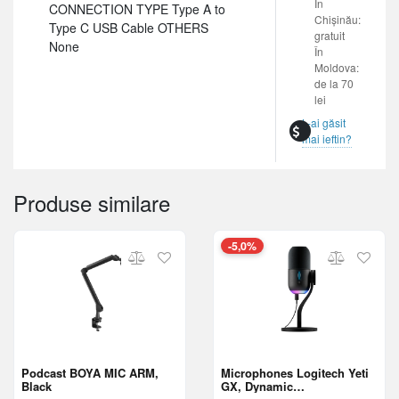
În
CONNECTION TYPE Type A to
Chișinău:
Type C USB Cable OTHERS
gratuit
None
În
Moldova:
de la 70
lei
L-ai găsit
mai ieftin?
Produse similare
-5,0%
Podcast BOYA MIC ARM,
Microphones Logitech Yeti
Black
GX, Dynamic