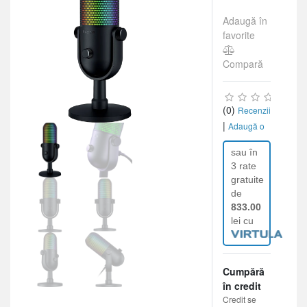
Adaugă în
favorite
Compară
(0)
Recenzii
|
Adaugă o
recenzie
sau în
3 rate
gratuite
de
833.00
lei cu
Cumpără
în credit
Credit se