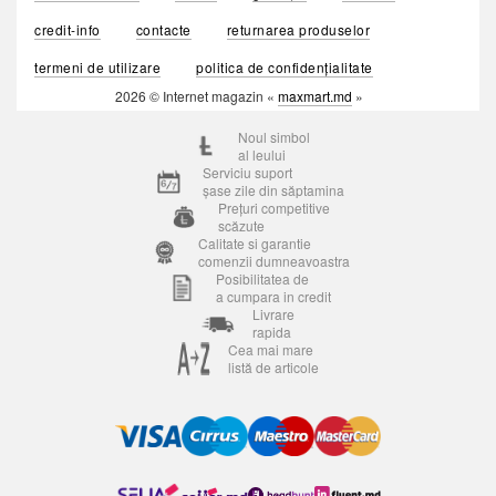
credit-info
contacte
returnarea produselor
termeni de utilizare
politica de confidențialitate
2026 © Internet magazin «
maxmart.md
»
Noul simbol
al leului
Serviciu suport
șase zile din săptamina
Prețuri competitive
scăzute
Calitate si garantie
comenzii dumneavoastra
Posibilitatea de
a cumpara in credit
Livrare
rapida
Cea mai mare
listă de articole