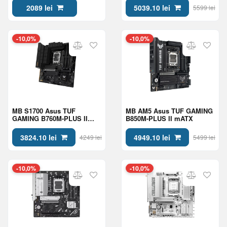
2089 lei
5039.10 lei
5599 lei
-10,0%
-10,0%
MB S1700 Asus TUF
MB AM5 Asus TUF GAMING
GAMING B760M-PLUS II
B850M-PLUS II mATX
mATX
3824.10 lei
4949.10 lei
4249 lei
5499 lei
-10,0%
-10,0%