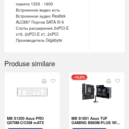
памяти 1333 - 1600
Встроенное видео есть
Встроенное аудио Realtek
ALC887 Портов SATA III 6
Слоты расширения 2xPCI-E
x16, 2xPCI-E x1, 2xPCI
Производитель Gigabyte
Produse similare
-10,0%
MB S1200 Asus PRO
MB S1851 Asus TUF
Q570M-C/CSM mATX
GAMING B860M-PLUS WIFI
mATX