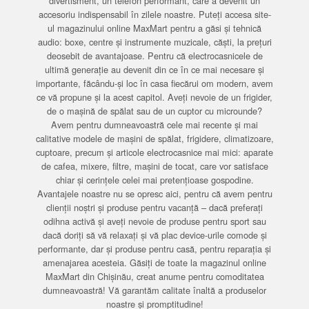
divertisment, un telefon performant, care a devenit un
accesoriu indispensabil în zilele noastre. Puteți accesa site-
ul magazinului online MaxMart pentru a găsi și tehnică
audio: boxe, centre și instrumente muzicale, căști, la prețuri
deosebit de avantajoase. Pentru că electrocasnicele de
ultimă generație au devenit din ce în ce mai necesare și
importante, făcându-și loc în casa fiecărui om modern, avem
ce vă propune și la acest capitol. Aveți nevoie de un frigider,
de o mașină de spălat sau de un cuptor cu microunde?
Avem pentru dumneavoastră cele mai recente și mai
calitative modele de mașini de spălat, frigidere, climatizoare,
cuptoare, precum și articole electrocasnice mai mici: aparate
de cafea, mixere, filtre, mașini de tocat, care vor satisface
chiar și cerințele celei mai pretențioase gospodine.
Avantajele noastre nu se opresc aici, pentru că avem pentru
clienții noștri și produse pentru vacanță – dacă preferați
odihna activă și aveți nevoie de produse pentru sport sau
dacă doriți să vă relaxați și vă plac device-urile comode și
performante, dar și produse pentru casă, pentru reparația și
amenajarea acesteia. Găsiți de toate la magazinul online
MaxMart din Chișinău, creat anume pentru comoditatea
dumneavoastră! Vă garantăm calitate înaltă a produselor
noastre și promptitudine!