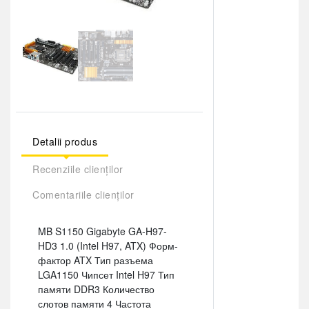
Detalii produs
Recenziile clienților
Comentariile clienților
MB S1150 Gigabyte GA-H97-
HD3 1.0 (Intel H97, ATX) Форм-
фактор ATX Тип разъема
LGA1150 Чипсет Intel H97 Тип
памяти DDR3 Количество
слотов памяти 4 Частота