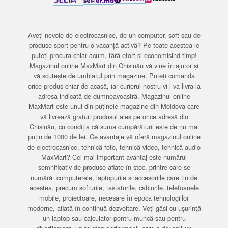
Aveți nevoie de electrocasnice, de un computer, soft sau de
produse sport pentru o vacanță activă? Pe toate acestea le
puteți procura chiar acum, fără efort și economisind timp!
Magazinul online MaxMart din Chișinău vă vine în ajutor și
vă scutește de umblatul prin magazine. Puteți comanda
orice produs chiar de acasă, iar curierul nostru vi-l va livra la
adresa indicată de dumneavoastră. Magazinul online
MaxMart este unul din puținele magazine din Moldova care
vă livrează gratuit produsul ales pe orice adresă din
Chișinău, cu condiția că suma cumpărăturii este de nu mai
puțin de 1000 de lei. Ce avantaje vă oferă magazinul online
de electrocasnice, tehnică foto, tehnică video, tehnică audio
MaxMart? Cel mai important avantaj este numărul
semnificativ de produse aflate în stoc, printre care se
numără: computerele, laptopurile și accesoriile care țin de
acestea, precum softurile, tastaturile, cablurile, telefoanele
mobile, proiectoare, necesare în epoca tehnologiilor
moderne, aflată în continuă dezvoltare. Veți găsi cu ușurință
un laptop sau calculator pentru muncă sau pentru