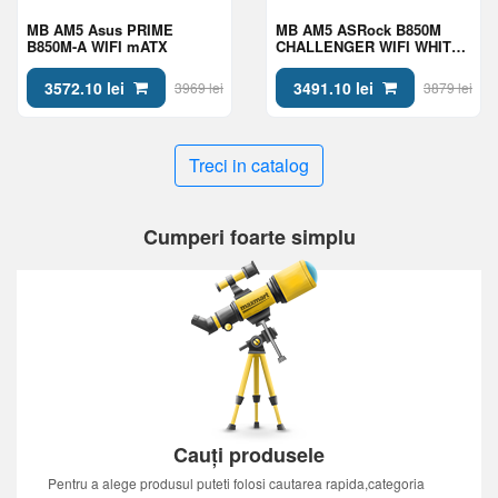
MB AM5 Asus PRIME
MB AM5 ASRock B850M
B850M-A WIFI mATX
CHALLENGER WIFI WHITE
mATX
3572.10 lei
3491.10 lei
3969 lei
3879 lei
Treci in catalog
Cumperi foarte simplu
Cauți produsele
Pentru a alege produsul puteti folosi cautarea rapida,categoria