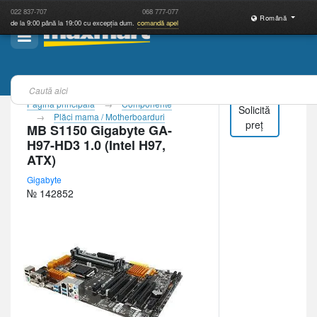
022
837-707
068
777-077
Română
de la 9:00 până la 19:00 cu excepția dum.
comandă apel
Pagina principală
Componente
Solicită
Plăci mama / Motherboarduri
preț
MB S1150 Gigabyte GA-
H97-HD3 1.0 (Intel H97,
ATX)
Gigabyte
№ 142852