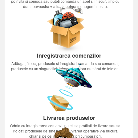
potrivita si comoda sau puteti comanda un apel si in scurt timp cu
dumneavoastra v-a lua legatura menegerul nostru.
Inregistrarea comenzilor
Adăugați în coș produsele și înregistrați comanda sau comandați
produsele cu un singur click introducînd doar numărul de telefon.
Livrarea produselor
Odata cu inregistrarea comenzii puteti sa profitati de livrare sau sa
ridicati produsele de sinestatator.Livrarea operative v-a bucura
chiar si pe cei mai nerabdatori cumparatori.