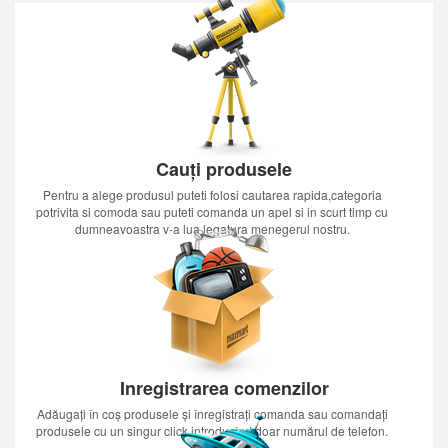
Cauți produsele
Pentru a alege produsul puteti folosi cautarea rapida,categoria
potrivita si comoda sau puteti comanda un apel si in scurt timp cu
dumneavoastra v-a lua legatura menegerul nostru.
Inregistrarea comenzilor
Adăugați în coș produsele și înregistrați comanda sau comandați
produsele cu un singur click introducînd doar numărul de telefon.