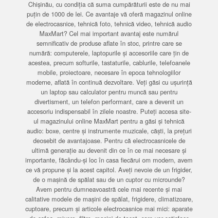
Chișinău, cu condiția că suma cumpărăturii este de nu mai
puțin de 1000 de lei. Ce avantaje vă oferă magazinul online
de electrocasnice, tehnică foto, tehnică video, tehnică audio
MaxMart? Cel mai important avantaj este numărul
semnificativ de produse aflate în stoc, printre care se
numără: computerele, laptopurile și accesoriile care țin de
acestea, precum softurile, tastaturile, cablurile, telefoanele
mobile, proiectoare, necesare în epoca tehnologiilor
moderne, aflată în continuă dezvoltare. Veți găsi cu ușurință
un laptop sau calculator pentru muncă sau pentru
divertisment, un telefon performant, care a devenit un
accesoriu indispensabil în zilele noastre. Puteți accesa site-
ul magazinului online MaxMart pentru a găsi și tehnică
audio: boxe, centre și instrumente muzicale, căști, la prețuri
deosebit de avantajoase. Pentru că electrocasnicele de
ultimă generație au devenit din ce în ce mai necesare și
importante, făcându-și loc în casa fiecărui om modern, avem
ce vă propune și la acest capitol. Aveți nevoie de un frigider,
de o mașină de spălat sau de un cuptor cu microunde?
Avem pentru dumneavoastră cele mai recente și mai
calitative modele de mașini de spălat, frigidere, climatizoare,
cuptoare, precum și articole electrocasnice mai mici: aparate