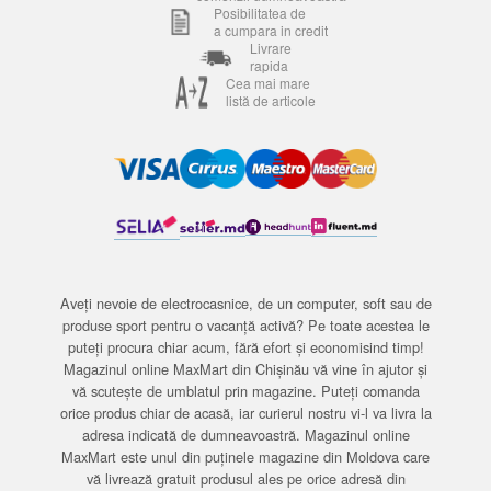
Posibilitatea de
a cumpara in credit
Livrare
rapida
Cea mai mare
listă de articole
Aveți nevoie de electrocasnice, de un computer, soft sau de
produse sport pentru o vacanță activă? Pe toate acestea le
puteți procura chiar acum, fără efort și economisind timp!
Magazinul online MaxMart din Chișinău vă vine în ajutor și
vă scutește de umblatul prin magazine. Puteți comanda
orice produs chiar de acasă, iar curierul nostru vi-l va livra la
adresa indicată de dumneavoastră. Magazinul online
MaxMart este unul din puținele magazine din Moldova care
vă livrează gratuit produsul ales pe orice adresă din