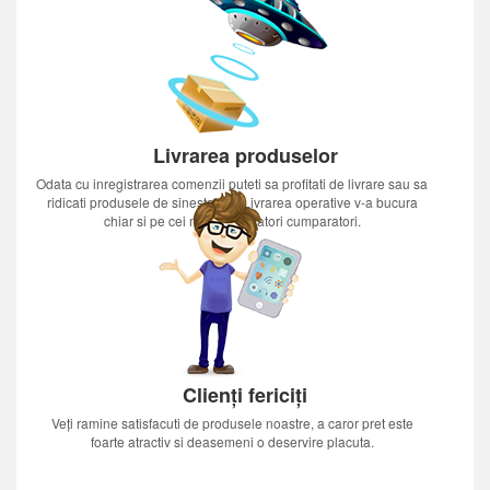
Livrarea produselor
Odata cu inregistrarea comenzii puteti sa profitati de livrare sau sa
ridicati produsele de sinestatator.Livrarea operative v-a bucura
chiar si pe cei mai nerabdatori cumparatori.
Clienți fericiți
Veți ramine satisfacuti de produsele noastre, a caror pret este
foarte atractiv si deasemeni o deservire placuta.