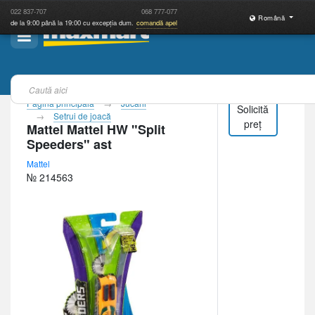
022
837-707
068
777-077
Română
de la 9:00 până la 19:00 cu excepția dum.
comandă apel
Pagina principală
Jucării
Solicită
Setrui de joacă
preț
Mattel Mattel HW "Split
Speeders" ast
Mattel
№ 214563