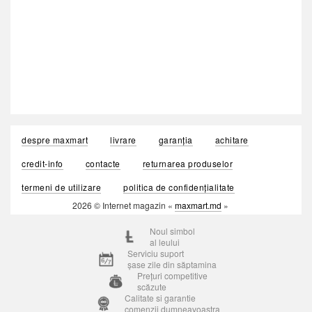
despre maxmart
livrare
garanția
achitare
credit-info
contacte
returnarea produselor
termeni de utilizare
politica de confidențialitate
2026 © Internet magazin «
maxmart.md
»
Noul simbol
al leului
Serviciu suport
șase zile din săptamina
Prețuri competitive
scăzute
Calitate si garantie
comenzii dumneavoastra