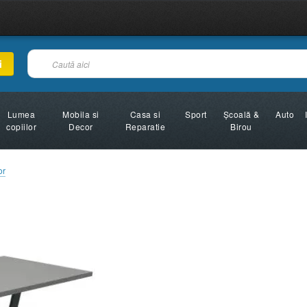
i
Lumea
Mobila si
Casa si
Sport
Şcoală &
Auto
copiilor
Decor
Reparatie
Birou
or