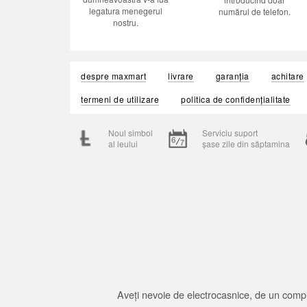
legatura menegerul
numărul de telefon.
nostru.
despre maxmart
livrare
garanția
achitare
termeni de utilizare
politica de confidențialitate
Noul simbol
Serviciu suport
al leului
șase zile din săptamina
Aveți nevoie de electrocasnice, de un compu