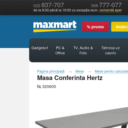
837-707
777-077
022
068
de la 9:00 până la 19:00 cu excepția dum.
comandă apel
% promo
#mărc
Gadgeturi
PC &
TV, Audio &
Tehnica uz
Office
Foto
casnic
Pagina principală
Mese
Mese pentru calculat
Masa Conferinta Hertz
№ 320600