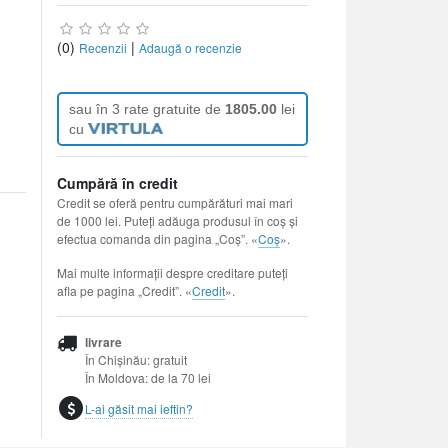
(0)
|
Recenzii
Adaugă o recenzie
sau în 3 rate gratuite de
1805.00
lei
cu
Cumpără în credit
Credit se oferă pentru cumpărături mai mari
de 1000 lei. Puteți adăuga produsul în coș și
efectua comanda din pagina „Coș”. «
Coș
».
Mai multe informații despre creditare puteți
afla pe pagina „Credit”. «
Credit
».
livrare
În Chișinău: gratuit
În Moldova: de la 70 lei
L-ai găsit mai ieftin?