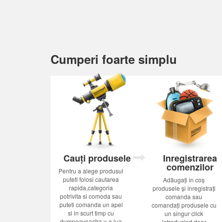
Cumperi foarte simplu
Cauți produsele
Inregistrarea
comenzilor
Pentru a alege produsul
puteti folosi cautarea
Adăugați în coș
rapida,categoria
produsele și înregistrați
potrivita si comoda sau
comanda sau
puteti comanda un apel
comandați produsele cu
si in scurt timp cu
un singur click
dumneavoastra v-a lua
introducînd doar