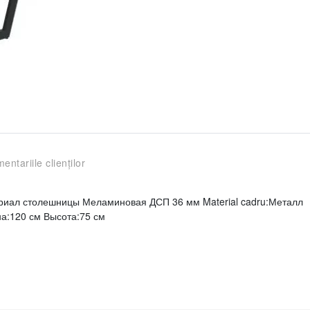
entariile clienților
териал столешницы Меламиновая ДСП 36 мм Material cadru:Металл
а:120 см Высота:75 см