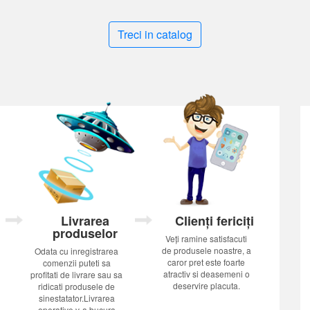
Treci in catalog
Livrarea
Clienți fericiți
produselor
Veți ramine satisfacuti
de produsele noastre, a
Odata cu inregistrarea
caror pret este foarte
comenzii puteti sa
atractiv si deasemeni o
profitati de livrare sau sa
deservire placuta.
ridicati produsele de
sinestatator.Livrarea
operative v-a bucura