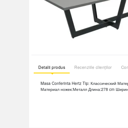
Detalii produs
Recenziile clienților
Com
Masa Conferinta Hertz Tip: Классический Ма
Материал ножек:Металл Длина:278 cm Ширин