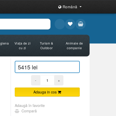
Română
Igiena
Viața de zi
Turism &
Animale de
cu zi
Outdoor
companie
5415 lei
-
+
Adauga in cos
Adaugă în favorite
Compară