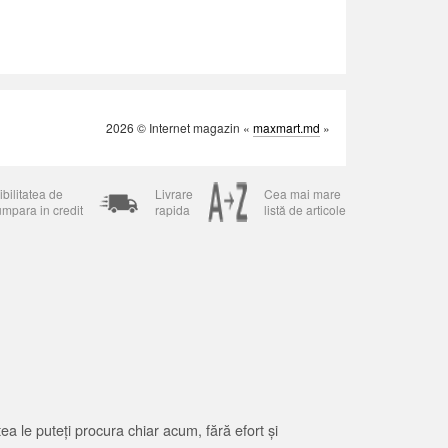
2026 © Internet magazin «
maxmart.md
»
bilitatea de
Livrare
Cea mai mare
umpara in credit
rapida
listă de articole
 le puteți procura chiar acum, fără efort și