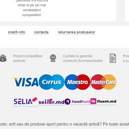
chiar si pe cei mai
nerabdatori
cumparatori.
credit-info
contacte
returnarea produselor
Prețuri competitive
Calitate si garantie
Posi
scăzute
comenzii dumneavoastra
a c
ter, soft sau de produse sport pentru o vacanță activă? Pe toate acestea