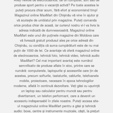
produse sport pentru o vacanță activă? Pe toate acestea le
puteți procura chiar acum, fără efort și economisind timp!
Magazinul online MaxMart din Chișinău vă vine în ajutor și
vă scutește de umblatul prin magazine. Puteți comanda
orice produs chiar de acasă, iar curierul nostru vi-l va livra la
adresa indicată de dumneavoastră. Magazinul online
MaxMart este unul din puținele magazine din Moldova care
vă livrează gratuit produsul ales pe orice adresă din
Chișinău, cu condiția că suma cumpărăturii este de nu mai
puțin de 1000 de lei. Ce avantaje vă oferă magazinul online
de electrocasnice, tehnică foto, tehnică video, tehnică audio
MaxMart? Cel mai important avantaj este numărul
semnificativ de produse aflate în stoc, printre care se
numără: computerele, laptopurile și accesoriile care țin de
acestea, precum softurile, tastaturile, cablurile, telefoanele
mobile, proiectoare, necesare în epoca tehnologiilor
moderne, aflată în continuă dezvoltare. Veți găsi cu ușurință
un laptop sau calculator pentru muncă sau pentru
divertisment, un telefon performant, care a devenit un
accesoriu indispensabil în zilele noastre. Puteți accesa site-
ul magazinului online MaxMart pentru a găsi și tehnică
audio: boxe, centre și instrumente muzicale, căști, la prețuri