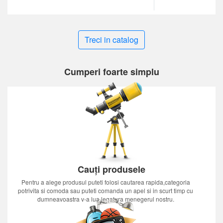
Treci in catalog
Cumperi foarte simplu
Cauți produsele
Pentru a alege produsul puteti folosi cautarea rapida,categoria
potrivita si comoda sau puteti comanda un apel si in scurt timp cu
dumneavoastra v-a lua legatura menegerul nostru.