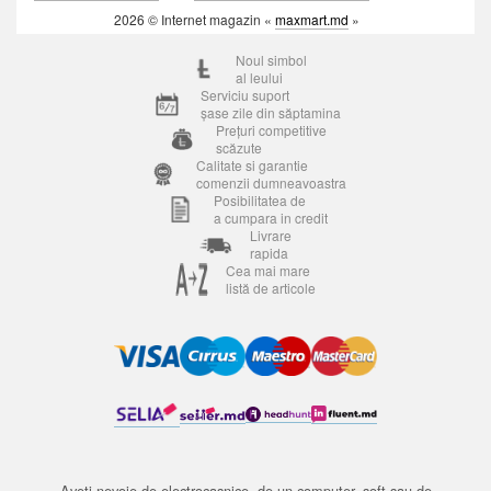
2026 © Internet magazin «
maxmart.md
»
Noul simbol
al leului
Serviciu suport
șase zile din săptamina
Prețuri competitive
scăzute
Calitate si garantie
comenzii dumneavoastra
Posibilitatea de
a cumpara in credit
Livrare
rapida
Cea mai mare
listă de articole
Aveți nevoie de electrocasnice, de un computer, soft sau de