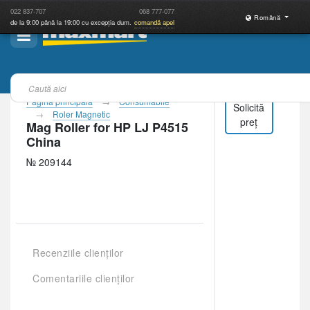
022
837-707
068
777-077
Română
de la 9:00 până la 19:00 cu excepția dum.
comandă apel
Pagina principală
Consumabile
Solicită
Roler Magnetic
preț
Mag Roller for HP LJ P4515
China
№ 209144
Recenziile clienților
Comentariile clienților