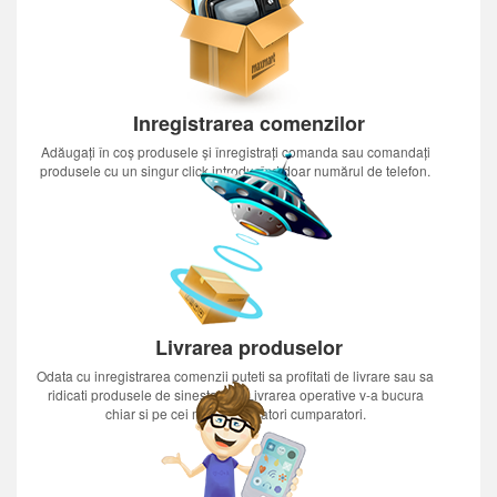
Inregistrarea comenzilor
Adăugați în coș produsele și înregistrați comanda sau comandați
produsele cu un singur click introducînd doar numărul de telefon.
Livrarea produselor
Odata cu inregistrarea comenzii puteti sa profitati de livrare sau sa
ridicati produsele de sinestatator.Livrarea operative v-a bucura
chiar si pe cei mai nerabdatori cumparatori.