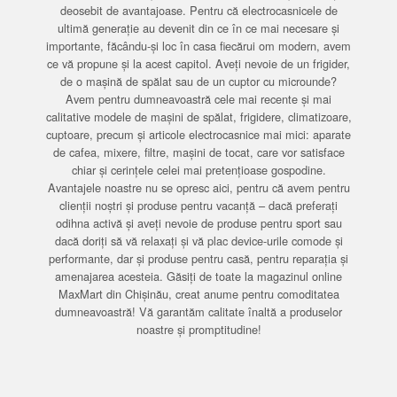
deosebit de avantajoase. Pentru că electrocasnicele de
ultimă generație au devenit din ce în ce mai necesare și
importante, făcându-și loc în casa fiecărui om modern, avem
ce vă propune și la acest capitol. Aveți nevoie de un frigider,
de o mașină de spălat sau de un cuptor cu microunde?
Avem pentru dumneavoastră cele mai recente și mai
calitative modele de mașini de spălat, frigidere, climatizoare,
cuptoare, precum și articole electrocasnice mai mici: aparate
de cafea, mixere, filtre, mașini de tocat, care vor satisface
chiar și cerințele celei mai pretențioase gospodine.
Avantajele noastre nu se opresc aici, pentru că avem pentru
clienții noștri și produse pentru vacanță – dacă preferați
odihna activă și aveți nevoie de produse pentru sport sau
dacă doriți să vă relaxați și vă plac device-urile comode și
performante, dar și produse pentru casă, pentru reparația și
amenajarea acesteia. Găsiți de toate la magazinul online
MaxMart din Chișinău, creat anume pentru comoditatea
dumneavoastră! Vă garantăm calitate înaltă a produselor
noastre și promptitudine!