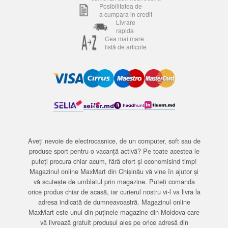
Posibilitatea de
a cumpara in credit
Livrare
rapida
Cea mai mare
listă de articole
Aveți nevoie de electrocasnice, de un computer, soft sau de
produse sport pentru o vacanță activă? Pe toate acestea le
puteți procura chiar acum, fără efort și economisind timp!
Magazinul online MaxMart din Chișinău vă vine în ajutor și
vă scutește de umblatul prin magazine. Puteți comanda
orice produs chiar de acasă, iar curierul nostru vi-l va livra la
adresa indicată de dumneavoastră. Magazinul online
MaxMart este unul din puținele magazine din Moldova care
vă livrează gratuit produsul ales pe orice adresă din