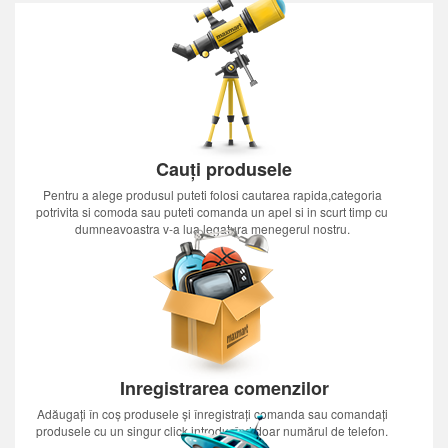
Cauți produsele
Pentru a alege produsul puteti folosi cautarea rapida,categoria
potrivita si comoda sau puteti comanda un apel si in scurt timp cu
dumneavoastra v-a lua legatura menegerul nostru.
Inregistrarea comenzilor
Adăugați în coș produsele și înregistrați comanda sau comandați
produsele cu un singur click introducînd doar numărul de telefon.