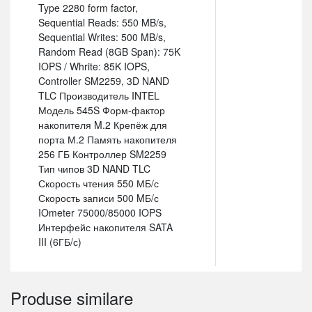
Type 2280 form factor,
Sequential Reads: 550 MB/s,
Sequential Writes: 500 MB/s,
Random Read (8GB Span): 75K
IOPS / Whrite: 85K IOPS,
Controller SM2259, 3D NAND
TLC Производитель INTEL
Модель 545S Форм-фактор
накопителя M.2 Крепёж для
порта М.2 Память накопителя
256 ГБ Контроллер SM2259
Тип чипов 3D NAND TLC
Скорость чтения 550 МБ/с
Скорость записи 500 MБ/с
IOmeter 75000/85000 IOPS
Интерфейс накопителя SATA
III (6ГБ/с)
Produse similare