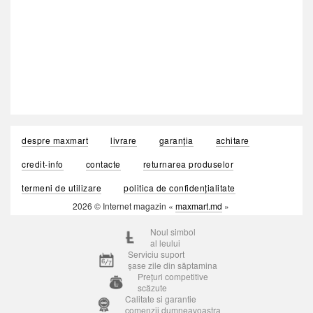
despre maxmart
livrare
garanția
achitare
credit-info
contacte
returnarea produselor
termeni de utilizare
politica de confidențialitate
2026 © Internet magazin «
maxmart.md
»
Noul simbol
al leului
Serviciu suport
șase zile din săptamina
Prețuri competitive
scăzute
Calitate si garantie
comenzii dumneavoastra