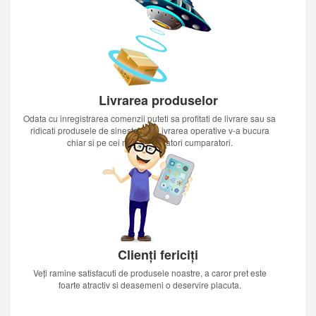
Livrarea produselor
Odata cu inregistrarea comenzii puteti sa profitati de livrare sau sa
ridicati produsele de sinestatator.Livrarea operative v-a bucura
chiar si pe cei mai nerabdatori cumparatori.
Clienți fericiți
Veți ramine satisfacuti de produsele noastre, a caror pret este
foarte atractiv si deasemeni o deservire placuta.