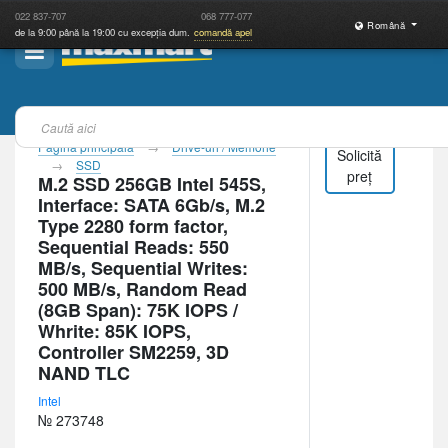
022
837-707
068
777-077
Română
de la 9:00 până la 19:00 cu excepția dum.
comandă apel
Pagina principală
Drive-uri / Memorie
Solicită
SSD
preț
M.2 SSD 256GB Intel 545S,
Interface: SATA 6Gb/s, M.2
Type 2280 form factor,
Sequential Reads: 550
MB/s, Sequential Writes:
500 MB/s, Random Read
(8GB Span): 75K IOPS /
Whrite: 85K IOPS,
Controller SM2259, 3D
NAND TLC
Intel
№ 273748