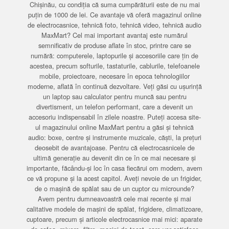
Chișinău, cu condiția că suma cumpărăturii este de nu mai
puțin de 1000 de lei. Ce avantaje vă oferă magazinul online
de electrocasnice, tehnică foto, tehnică video, tehnică audio
MaxMart? Cel mai important avantaj este numărul
semnificativ de produse aflate în stoc, printre care se
numără: computerele, laptopurile și accesoriile care țin de
acestea, precum softurile, tastaturile, cablurile, telefoanele
mobile, proiectoare, necesare în epoca tehnologiilor
moderne, aflată în continuă dezvoltare. Veți găsi cu ușurință
un laptop sau calculator pentru muncă sau pentru
divertisment, un telefon performant, care a devenit un
accesoriu indispensabil în zilele noastre. Puteți accesa site-
ul magazinului online MaxMart pentru a găsi și tehnică
audio: boxe, centre și instrumente muzicale, căști, la prețuri
deosebit de avantajoase. Pentru că electrocasnicele de
ultimă generație au devenit din ce în ce mai necesare și
importante, făcându-și loc în casa fiecărui om modern, avem
ce vă propune și la acest capitol. Aveți nevoie de un frigider,
de o mașină de spălat sau de un cuptor cu microunde?
Avem pentru dumneavoastră cele mai recente și mai
calitative modele de mașini de spălat, frigidere, climatizoare,
cuptoare, precum și articole electrocasnice mai mici: aparate