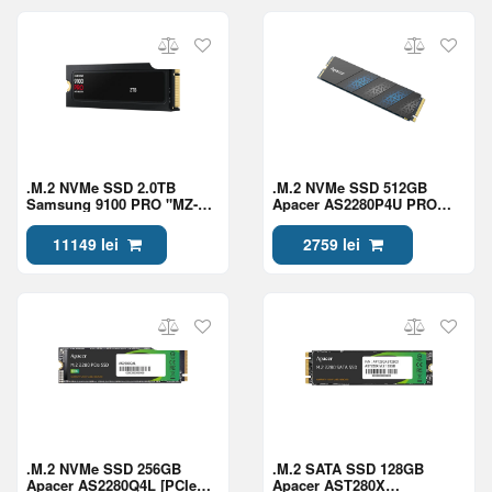
.M.2 NVMe SSD 2.0TB
.M.2 NVMe SSD 512GB
Samsung 9100 PRO "MZ-
Apacer AS2280P4U PRO
VAP2T0CW" w/ Heatsink
[PCIe 3.0 x4,
[PCIe 5.0 x4,
R/W:3500/2300MB/s,
11149 lei
2759 lei
R/W:14700/13400MB/s,
400K/600K IOPS, 350TBW,
1850K/2600K IOPS, 1.2PB,
1.8M MTBF, 3D TLC]
3DTLC]
.M.2 NVMe SSD 256GB
.M.2 SATA SSD 128GB
Apacer AS2280Q4L [PCIe
Apacer AST280X