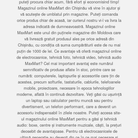
puteți procura chiar acum, fără efort și economisind timp!
Magazinul online MaxMart din Chișinău vă vine în ajutor și
vă scutește de umblatul prin magazine. Puteți comanda
orice produs chiar de acasă, iar curierul nostru vi-l va livra la
adresa indicată de dumneavoastră. Magazinul online
MaxMart este unul din puținele magazine din Moldova care
vă livrează gratuit produsul ales pe orice adresă din
Chișinău, cu condiția că suma cumpărăturii este de nu mai
puțin de 1000 de lei. Ce avantaje vă oferă magazinul online
de electrocasnice, tehnică foto, tehnică video, tehnică audio
MaxMart? Cel mai important avantaj este numărul
semnificativ de produse aflate în stoc, printre care se
numără: computerele, laptopurile și accesoriile care țin de
acestea, precum softurile, tastaturile, cablurile, telefoanele
mobile, proiectoare, necesare în epoca tehnologiilor
moderne, aflată în continuă dezvoltare. Veți găsi cu ușurință
un laptop sau calculator pentru muncă sau pentru
divertisment, un telefon performant, care a devenit un
accesoriu indispensabil în zilele noastre. Puteți accesa site-
ul magazinului online MaxMart pentru a găsi și tehnică
audio: boxe, centre și instrumente muzicale, căști, la prețuri
deosebit de avantajoase. Pentru că electrocasnicele de
ultimă generație au devenit din ce în ce mai necesare și