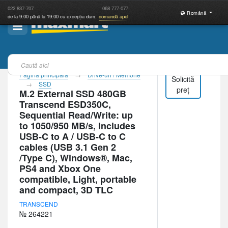
022
837-707
068
777-077
Română
de la 9:00 până la 19:00 cu excepția dum.
comandă apel
Pagina principală
Drive-uri / Memorie
Solicită
SSD
preț
M.2 External SSD 480GB
Transcend ESD350C,
Sequential Read/Write: up
to 1050/950 MB/s, Includes
USB-C to A / USB-C to C
cables (USB 3.1 Gen 2
/Type C), Windows®, Mac,
PS4 and Xbox One
compatible, Light, portable
and compact, 3D TLC
TRANSCEND
№ 264221