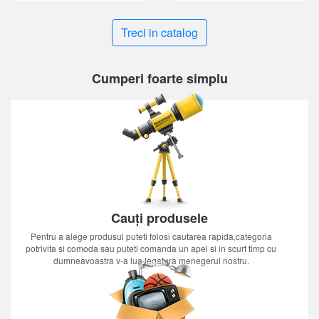
Treci in catalog
Cumperi foarte simplu
Cauți produsele
Pentru a alege produsul puteti folosi cautarea rapida,categoria
potrivita si comoda sau puteti comanda un apel si in scurt timp cu
dumneavoastra v-a lua legatura menegerul nostru.