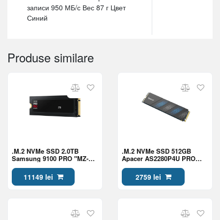
записи 950 МБ/с Вес 87 г Цвет
Синий
Produse similare
.M.2 NVMe SSD 2.0TB
.M.2 NVMe SSD 512GB
Samsung 9100 PRO "MZ-
Apacer AS2280P4U PRO
VAP2T0CW" w/ Heatsink
[PCIe 3.0 x4,
[PCIe 5.0 x4,
R/W:3500/2300MB/s,
11149 lei
2759 lei
R/W:14700/13400MB/s,
400K/600K IOPS, 350TBW,
1850K/2600K IOPS, 1.2PB,
1.8M MTBF, 3D TLC]
3DTLC]