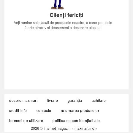
Clienți fericiți
Veți ramine satisfacuti de produsele noastre, a caror pret este
foarte atractiv si deasemeni o deservire placuta.
despre maxmart
livrare
garanția
achitare
credit-info
contacte
returnarea produselor
termeni de utilizare
politica de confidențialitate
2026 © Internet magazin «
maxmart.md
»