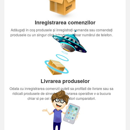
Inregistrarea comenzilor
Adăugați în coș produsele și înregistrați comanda sau comandați
produsele cu un singur click introducînd doar numărul de telefon.
Livrarea produselor
Odata cu inregistrarea comenzii puteti sa profitati de livrare sau sa
ridicati produsele de sinestatator.Livrarea operative v-a bucura
chiar si pe cei mai nerabdatori cumparatori.