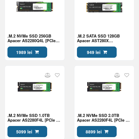
.M.2 NVMe SSD 256GB
.M.2 SATA SSD 128GB
Apacer AS2280Q4L [PCIe
Apacer AST280X
4.0 x4, R/W:3300/1300MB/s,
"AP256GAST280X" [80mm,
360K/150K IOPS, 150 TBW,
R/W:520/500MB/s, 25K/72K
1989 lei
949 lei
1.5M MTBF, 3D TLC]
IOPs, 70TB TBW, 1.5M
MTBF, 3D TLC]
.M.2 NVMe SSD 1.0TB
.M.2 NVMe SSD 2.0TB
Apacer AS2280F4L [PCIe 5.0
Apacer AS2280F4L [PCIe 5.0
x4, R/W:10400/8600MB/s,
x4, R/W:10400/8700MB/s,
1300K/1500K IOPS, 600TBW,
1300K/1500K IOPS,
5099 lei
8899 lei
3D NAND TLC]
1200TBW, 3D NAND TLC]