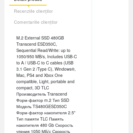
Recenziile clienților
Comentariile clienților
M.2 External SSD 480GB
Transcend ESD350C,
Sequential Read/Write: up to
1050/950 MB/s, Includes USB-C
to A / USB-C to C cables (USB
3.1 Gen 2 /Type C), Windows®,
Mac, PS4 and Xbox One
compatible, Light, portable and
compact, 3D TLC
Производитель Transcend
Форм-фактор m.2 Тип SSD
Модель TS480GESD350C
Форм-фактор накопителя 2.5"
Тип памяти TLC Память
накопителя 480 Gb Скорость
чтения 1050 МБ/с Скорость