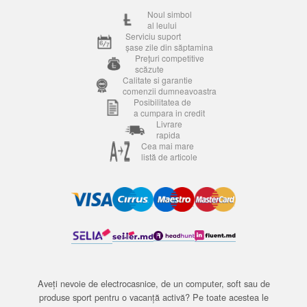
Noul simbol
al leului
Serviciu suport
șase zile din săptamina
Prețuri competitive
scăzute
Calitate si garantie
comenzii dumneavoastra
Posibilitatea de
a cumpara in credit
Livrare
rapida
Cea mai mare
listă de articole
Aveți nevoie de electrocasnice, de un computer, soft sau de
produse sport pentru o vacanță activă? Pe toate acestea le