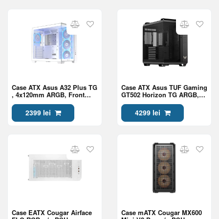
Case ATX Asus A32 Plus TG
Case ATX Asus TUF Gaming
, 4x120mm ARGB, Front
GT502 Horizon TG ARGB,
Mesh, Tempered Glass,
3x120mm & 1x120mm,
Headset hook, 2xUSBx3.0,
Tempered Glass, 2xUSB 3.2,
2399 lei
4299 lei
1xUSB 3.2, 1xType-C, White
2xUSB 2x2, 1xUSB-C,
4x3.5"/2.5", Black
Case EATX Cougar Airface
Case mATX Cougar MX600