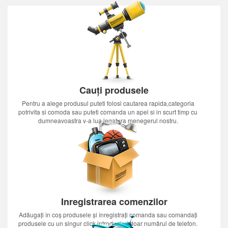
Cauți produsele
Pentru a alege produsul puteti folosi cautarea rapida,categoria
potrivita si comoda sau puteti comanda un apel si in scurt timp cu
dumneavoastra v-a lua legatura menegerul nostru.
Inregistrarea comenzilor
Adăugați în coș produsele și înregistrați comanda sau comandați
produsele cu un singur click introducînd doar numărul de telefon.