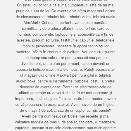
Chișinău, cu condiția că suma cumpărăturii este de nu mai
puțin de 1000 de lei. Ce avantaje vă oferă magazinul online
de electrocasnice, tehnică foto, tehnică video, tehnică audio
MaxMart? Cel mai important avantaj este numărul
semnificativ de produse aflate în stoc, printre care se
numără: computerele, laptopurile și accesoriile care țin de
acestea, precum softurile, tastaturile, cablurile, telefoanele
mobile, proiectoare, necesare în epoca tehnologiilor
moderne, aflată în continuă dezvoltare. Veți găsi cu ușurință
un laptop sau calculator pentru muncă sau pentru
divertisment, un telefon performant, care a devenit un
accesoriu indispensabil în zilele noastre. Puteți accesa site-
ul magazinului online MaxMart pentru a găsi și tehnică
audio: boxe, centre și instrumente muzicale, căști, la prețuri
deosebit de avantajoase. Pentru că electrocasnicele de
ultimă generație au devenit din ce în ce mai necesare și
importante, făcându-și loc în casa fiecărui om modern, avem
ce vă propune și la acest capitol. Aveți nevoie de un frigider,
de o mașină de spălat sau de un cuptor cu microunde?
Avem pentru dumneavoastră cele mai recente și mai
calitative modele de mașini de spălat, frigidere, climatizoare,
cuptoare, precum și articole electrocasnice mai mici: aparate