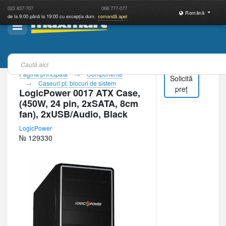
022
837-707
068
777-077
Română
de la 9:00 până la 19:00 cu excepția dum.
comandă apel
Pagina principală
Componente
Solicită
Caseuri pt. blocuri de sistem
preț
LogicPower 0017 ATX Case,
(450W, 24 pin, 2xSATA, 8cm
fan), 2xUSB/Audio, Black
LogicPower
№ 129330