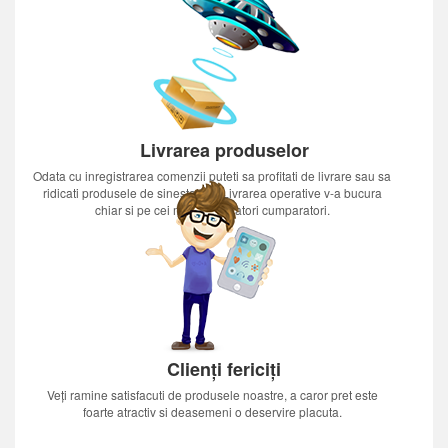
Livrarea produselor
Odata cu inregistrarea comenzii puteti sa profitati de livrare sau sa
ridicati produsele de sinestatator.Livrarea operative v-a bucura
chiar si pe cei mai nerabdatori cumparatori.
Clienți fericiți
Veți ramine satisfacuti de produsele noastre, a caror pret este
foarte atractiv si deasemeni o deservire placuta.