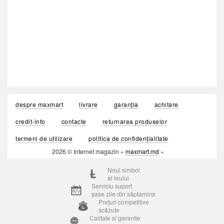
despre maxmart
livrare
garanția
achitare
credit-info
contacte
returnarea produselor
termeni de utilizare
politica de confidențialitate
2026 © Internet magazin «
maxmart.md
»
Noul simbol
al leului
Serviciu suport
șase zile din săptamina
Prețuri competitive
scăzute
Calitate si garantie