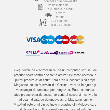
comenzii dumneavoastra
Posibilitatea de
a cumpara in credit
Livrare
rapida
Cea mai mare
listă de articole
Aveți nevoie de electrocasnice, de un computer, soft sau de
produse sport pentru o vacanță activă? Pe toate acestea le
puteți procura chiar acum, fără efort și economisind timp!
Magazinul online MaxMart din Chișinău vă vine în ajutor și
vă scutește de umblatul prin magazine. Puteți comanda
orice produs chiar de acasă, iar curierul nostru vi-l va livra la
adresa indicată de dumneavoastră. Magazinul online
MaxMart este unul din puținele magazine din Moldova care
vă livrează gratuit produsul ales pe orice adresă din