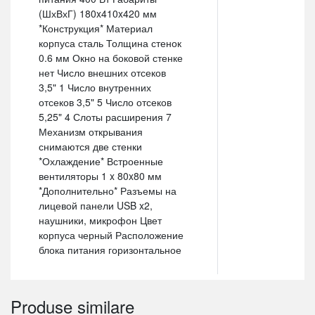
(ШхВхГ) 180x410x420 мм
*Конструкция* Материал
корпуса сталь Толщина стенок
0.6 мм Окно на боковой стенке
нет Число внешних отсеков
3,5" 1 Число внутренних
отсеков 3,5" 5 Число отсеков
5,25" 4 Слоты расширения 7
Механизм открывания
снимаются две стенки
*Охлаждение* Встроенные
вентиляторы 1 x 80x80 мм
*Дополнительно* Разъемы на
лицевой панели USB x2,
наушники, микрофон Цвет
корпуса черный Расположение
блока питания горизонтальное
Produse similare