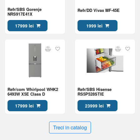
Refr/SBS Gorenje
Refr/DD Vivax MF-45E
NRS917E41X
17999 lei
1999 lei
Refr/com Whirlpool WHK2
Refr/SBS Hisense
6493W X5E Class D
RS5P528STIE
17999 lei
23999 lei
Treci in catalog