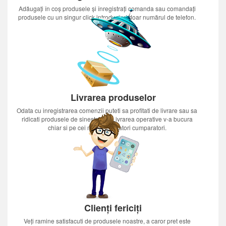
Adăugați în coș produsele și înregistrați comanda sau comandați
produsele cu un singur click introducînd doar numărul de telefon.
Livrarea produselor
Odata cu inregistrarea comenzii puteti sa profitati de livrare sau sa
ridicati produsele de sinestatator.Livrarea operative v-a bucura
chiar si pe cei mai nerabdatori cumparatori.
Clienți fericiți
Veți ramine satisfacuti de produsele noastre, a caror pret este