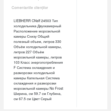
Comentariile clienților
LIEBHERR CNsff 24503 Тип
холодильника Двухкамерный
Расположение морозильной
камеры Снизу Общий
полезный объем, литров 330
Объём холодильной камеры,
литров 227 Объём
морозильной камеры, литров
103 Класс энергопотребления
F Система охлаждения и
разморозки холодильной
камеры Капельная Система
охлаждения и разморозки
морозильной камеры No Frost
Ширина, см 59.7 см Глубина,
см 67.5 см Цвет Серый