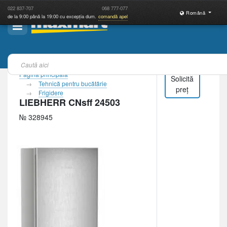
022
837-707
068
777-077
Română
de la 9:00 până la 19:00 cu excepția dum.
comandă apel
Pagina principală
Solicită
Tehnică pentru bucătărie
preț
Frigidere
LIEBHERR CNsff 24503
№ 328945