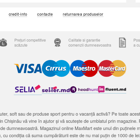
credit-info
contacte
returnarea produselor
Prețuri competitive
Calitate si garantie
Posi
scăzute
comenzii dumneavoastra
a c
ter, soft sau de produse sport pentru o vacanță activă? Pe toate acestea
 Chișinău vă vine în ajutor și vă scutește de umblatul prin magazine. 
cată de dumneavoastră. Magazinul online MaxMart este unul din puținele 
u, cu condiția că suma cumpărăturii este de nu mai puțin de 1000 de lei