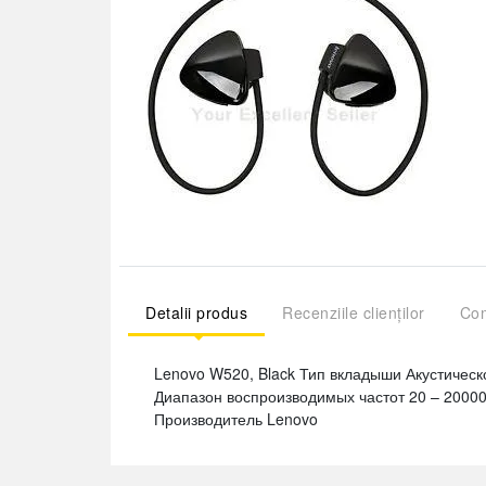
Detalii produs
Recenziile clienților
Com
Lenovo W520, Black Тип вкладыши Акустиче
Диапазон воспроизводимых частот 20 – 2000
Производитель Lenovo