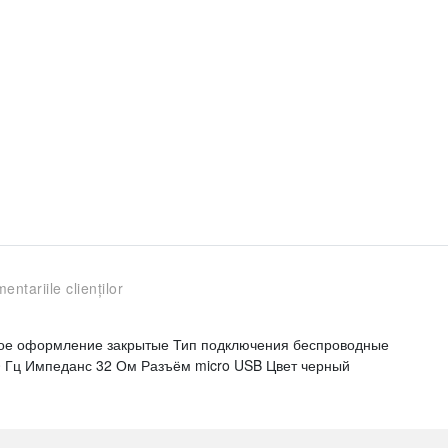
entariile clienților
ское оформление закрытые Тип подключения беспроводные
0 Гц Импеданс 32 Ом Разъём micro USB Цвет черный