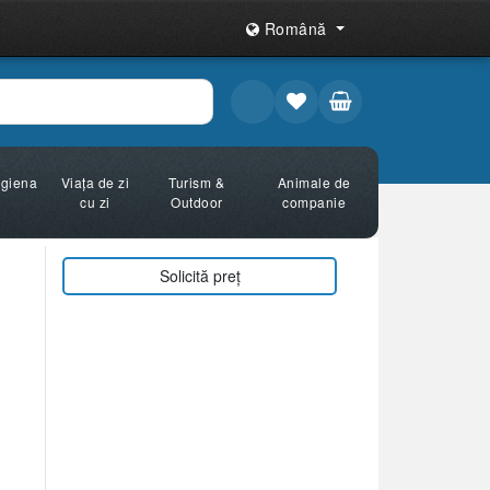
Română
Igiena
Viața de zi
Turism &
Animale de
cu zi
Outdoor
companie
Solicită preț