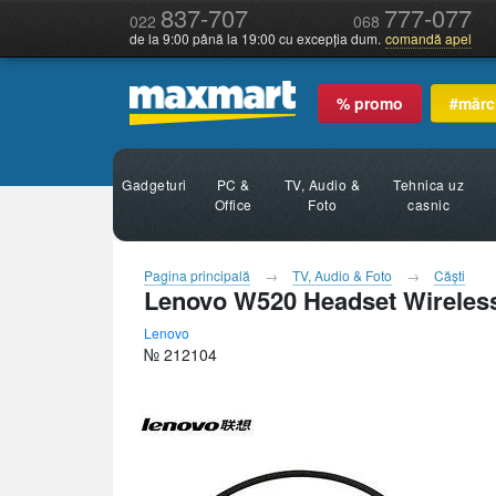
837-707
777-077
022
068
de la 9:00 până la 19:00 cu excepția dum.
comandă apel
% promo
#mărc
Gadgeturi
PC &
TV, Audio &
Tehnica uz
Office
Foto
casnic
Pagina principală
TV, Audio & Foto
Căşti
Lenovo W520 Headset Wireless
Lenovo
№ 212104