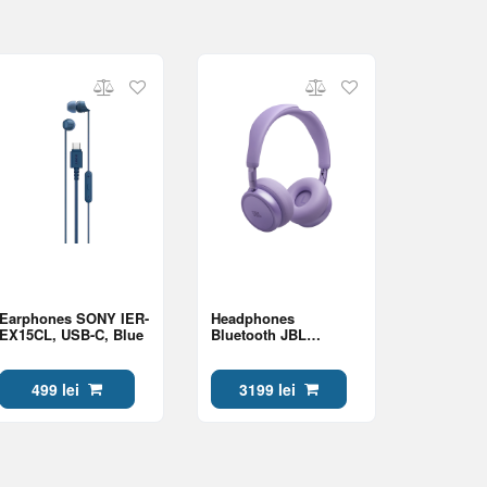
Earphones SONY IER-
Headphones
EX15CL, USB-C, Blue
Bluetooth JBL
LIVE680NC, Purple
499 lei
3199 lei