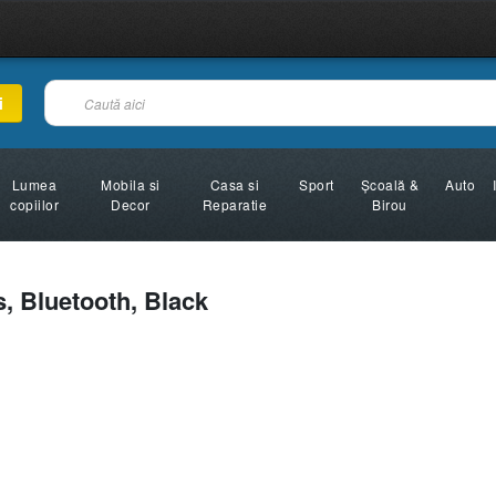
i
Lumea
Mobila si
Casa si
Sport
Şcoală &
Auto
copiilor
Decor
Reparatie
Birou
, Bluetooth, Black