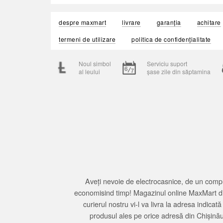
despre maxmart
livrare
garanția
achitare
termeni de utilizare
politica de confidențialitate
Noul simbol
Serviciu suport
al leului
șase zile din săptamina
Aveți nevoie de electrocasnice, de un compu
economisind timp! Magazinul online MaxMart din
curierul nostru vi-l va livra la adresa indi
produsul ales pe orice adresă din Chișină