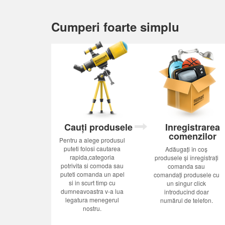
Cumperi foarte simplu
Cauți produsele
Inregistrarea
comenzilor
Pentru a alege produsul
puteti folosi cautarea
Adăugați în coș
rapida,categoria
produsele și înregistrați
potrivita si comoda sau
comanda sau
puteti comanda un apel
comandați produsele cu
si in scurt timp cu
un singur click
dumneavoastra v-a lua
introducînd doar
legatura menegerul
numărul de telefon.
nostru.