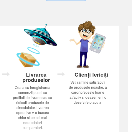
Livrarea
Clienți fericiți
produselor
Veți ramine satisfacuti
de produsele noastre, a
Odata cu inregistrarea
caror pret este foarte
comenzii puteti sa
atractiv si deasemeni o
profitati de livrare sau sa
deservire placuta.
ridicati produsele de
sinestatator.Livrarea
operative v-a bucura
chiar si pe cei mai
nerabdatori
cumparatori.