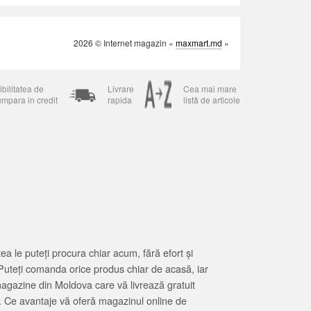
2026 © Internet magazin «
maxmart.md
»
bilitatea de
Livrare
Cea mai mare
umpara in credit
rapida
listă de articole
 le puteți procura chiar acum, fără efort și
Puteți comanda orice produs chiar de acasă, iar
magazine din Moldova care vă livrează gratuit
. Ce avantaje vă oferă magazinul online de