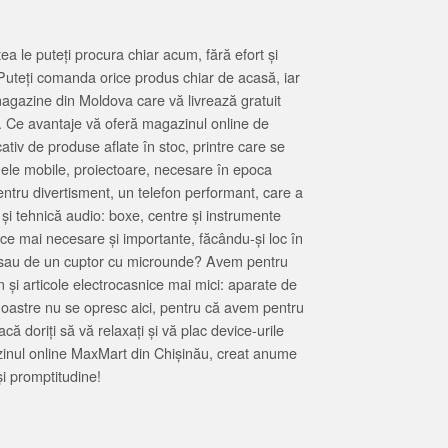
 le puteți procura chiar acum, fără efort și
Puteți comanda orice produs chiar de acasă, iar
magazine din Moldova care vă livrează gratuit
. Ce avantaje vă oferă magazinul online de
tiv de produse aflate în stoc, printre care se
oanele mobile, proiectoare, necesare în epoca
entru divertisment, un telefon performant, care a
 și tehnică audio: boxe, centre și instrumente
 ce mai necesare și importante, făcându-și loc în
at sau de un cuptor cu microunde? Avem pentru
 și articole electrocasnice mai mici: aparate de
e noastre nu se opresc aici, pentru că avem pentru
ă doriți să vă relaxați și vă plac device-urile
zinul online MaxMart din Chișinău, creat anume
i promptitudine!