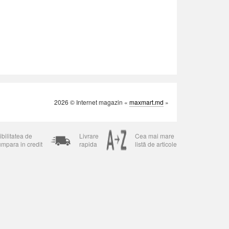
2026 © Internet magazin «
maxmart.md
»
bilitatea de
Livrare
Cea mai mare
umpara in credit
rapida
listă de articole