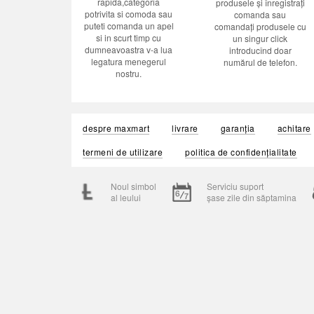
rapida,categoria
produsele și înregistrați
potrivita si comoda sau
comanda sau
puteti comanda un apel
comandați produsele cu
si in scurt timp cu
un singur click
dumneavoastra v-a lua
introducînd doar
legatura menegerul
numărul de telefon.
nostru.
despre maxmart
livrare
garanția
achitare
termeni de utilizare
politica de confidențialitate
Noul simbol
Serviciu suport
al leului
șase zile din săptamina