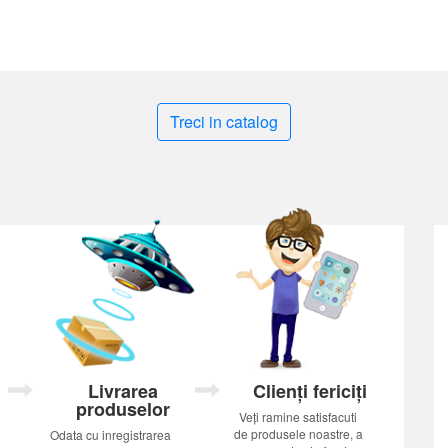
Treci in catalog
Livrarea
Clienți fericiți
produselor
Veți ramine satisfacuti
de produsele noastre, a
Odata cu inregistrarea