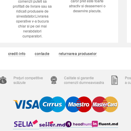
caror pret este foarte
comenzii puteti sa
atractiv si deasemeni o
profitati de livrare sau sa
deservire placuta.
ridicati produsele de
sinestatator.Livrarea
operative v-a bucura
chiar si pe cei mai
nerabdatori
cumparatori.
credit-info
contacte
returnarea produselor
Prețuri competitive
Calitate si garantie
Posi
scăzute
comenzii dumneavoastra
a c