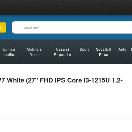
i
Lumea
Mobila si
Casa si
Sport
Şcoală &
Auto
copiilor
Decor
Reparatie
Birou
7 White (27" FHD IPS Core i3-1215U 1.2-