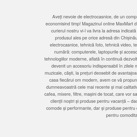
Aveți nevoie de electrocasnice, de un compu
economisind timp! Magazinul online MaxMart din
curierul nostru vi-l va livra la adresa indi
produsul ales pe orice adresă din Chișină
electrocasnice, tehnică foto, tehnică video, 
numără: computerele, laptopurile și accesori
tehnologiilor moderne, aflată în continuă dezvol
devenit un accesoriu indispensabil în zilele 
muzicale, căști, la prețuri deosebit de avantajo
casa fiecărui om modern, avem ce vă propune 
dumneavoastră cele mai recente și mai calitativ
cafea, mixere, filtre, mașini de tocat, care vor 
clienții noștri și produse pentru vacanță – da
comode și performante, dar și produse pentru 
pentru comodita