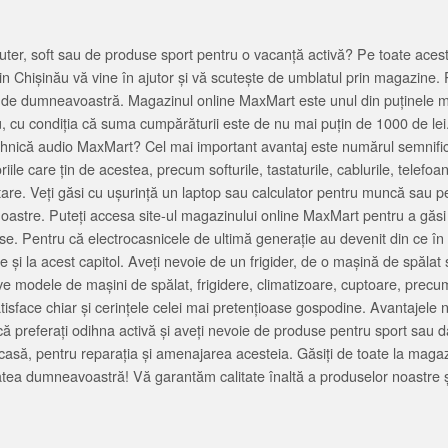
ter, soft sau de produse sport pentru o vacanță activă? Pe toate acestea
 Chișinău vă vine în ajutor și vă scutește de umblatul prin magazine. 
cată de dumneavoastră. Magazinul online MaxMart este unul din puținele 
u, cu condiția că suma cumpărăturii este de nu mai puțin de 1000 de lei
tehnică audio MaxMart? Cel mai important avantaj este numărul semnifica
ile care țin de acestea, precum softurile, tastaturile, cablurile, telef
tare. Veți găsi cu ușurință un laptop sau calculator pentru muncă sau p
noastre. Puteți accesa site-ul magazinului online MaxMart pentru a găsi
ase. Pentru că electrocasnicele de ultimă generație au devenit din ce în
și la acest capitol. Aveți nevoie de un frigider, de o mașină de spăl
e modele de mașini de spălat, frigidere, climatizoare, cuptoare, precum
satisface chiar și cerințele celei mai pretențioase gospodine. Avantajel
că preferați odihna activă și aveți nevoie de produse pentru sport sau dac
casă, pentru reparația și amenajarea acesteia. Găsiți de toate la maga
tea dumneavoastră! Vă garantăm calitate înaltă a produselor noastre ș