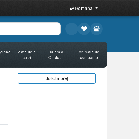
Română
Igiena
Viața de zi
Turism &
Animale de
cu zi
Outdoor
companie
Solicită preț