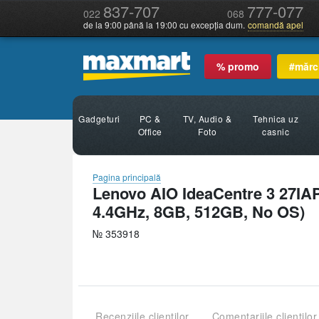
837-707
777-077
022
068
de la 9:00 până la 19:00 cu excepția dum.
comandă apel
% promo
#mărc
Gadgeturi
PC &
TV, Audio &
Tehnica uz
Office
Foto
casnic
Pagina principală
Lenovo AIO IdeaCentre 3 27IAP
4.4GHz, 8GB, 512GB, No OS)
№ 353918
Recenziile clienților
Comentariile clienților