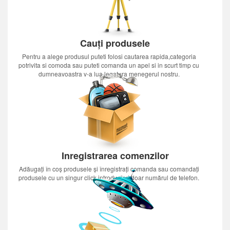
Cauți produsele
Pentru a alege produsul puteti folosi cautarea rapida,categoria
potrivita si comoda sau puteti comanda un apel si in scurt timp cu
dumneavoastra v-a lua legatura menegerul nostru.
Inregistrarea comenzilor
Adăugați în coș produsele și înregistrați comanda sau comandați
produsele cu un singur click introducînd doar numărul de telefon.