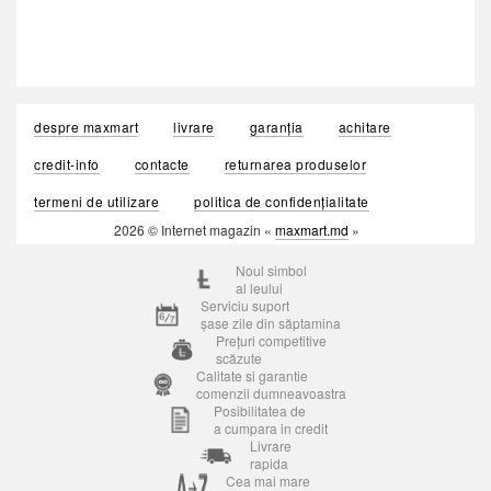
despre maxmart
livrare
garanția
achitare
credit-info
contacte
returnarea produselor
termeni de utilizare
politica de confidențialitate
2026 © Internet magazin «
maxmart.md
»
Noul simbol
al leului
Serviciu suport
șase zile din săptamina
Prețuri competitive
scăzute
Calitate si garantie
comenzii dumneavoastra
Posibilitatea de
a cumpara in credit
Livrare
rapida
Cea mai mare