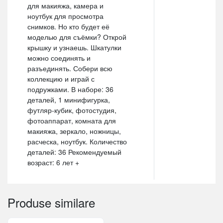
для макияжа, камера и
ноутбук для просмотра
снимков. Но кто будет её
моделью для съёмки? Открой
крышку и узнаешь. Шкатулки
можно соединять и
разъединять. Собери всю
коллекцию и играй с
подружками. В наборе: 36
деталей, 1 минифигурка,
футляр-кубик, фотостудия,
фотоаппарат, комната для
макияжа, зеркало, ножницы,
расческа, ноутбук. Количество
деталей: 36 Рекомендуемый
возраст: 6 лет +
Produse similare