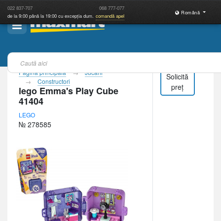
022
837-707
068
777-077
Română
de la 9:00 până la 19:00 cu excepția dum.
comandă apel
Pagina principală
Jucării
Solicită
Constructori
preț
lego Emma's Play Cube
41404
LEGO
№ 278585