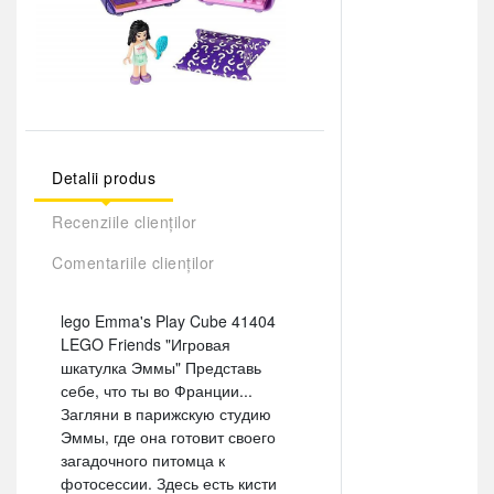
Detalii produs
Recenziile clienților
Comentariile clienților
lego Emma's Play Cube 41404
LEGO Friends "Игровая
шкатулка Эммы" Представь
себе, что ты во Франции...
Загляни в парижскую студию
Эммы, где она готовит своего
загадочного питомца к
фотосессии. Здесь есть кисти