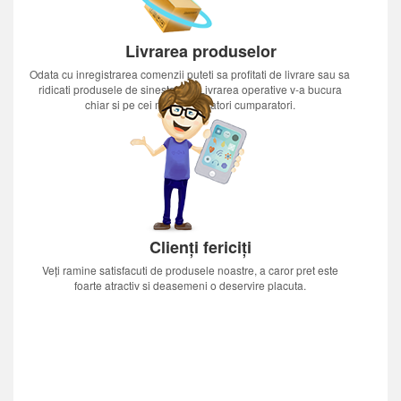
Livrarea produselor
Odata cu inregistrarea comenzii puteti sa profitati de livrare sau sa
ridicati produsele de sinestatator.Livrarea operative v-a bucura
chiar si pe cei mai nerabdatori cumparatori.
Clienți fericiți
Veți ramine satisfacuti de produsele noastre, a caror pret este
foarte atractiv si deasemeni o deservire placuta.