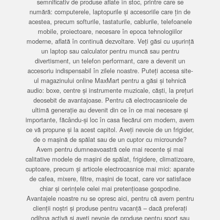
semnificativ de produse aflate în stoc, printre care se
numără: computerele, laptopurile și accesoriile care țin de
acestea, precum softurile, tastaturile, cablurile, telefoanele
mobile, proiectoare, necesare în epoca tehnologiilor
moderne, aflată în continuă dezvoltare. Veți găsi cu ușurință
un laptop sau calculator pentru muncă sau pentru
divertisment, un telefon performant, care a devenit un
accesoriu indispensabil în zilele noastre. Puteți accesa site-
ul magazinului online MaxMart pentru a găsi și tehnică
audio: boxe, centre și instrumente muzicale, căști, la prețuri
deosebit de avantajoase. Pentru că electrocasnicele de
ultimă generație au devenit din ce în ce mai necesare și
importante, făcându-și loc în casa fiecărui om modern, avem
ce vă propune și la acest capitol. Aveți nevoie de un frigider,
de o mașină de spălat sau de un cuptor cu microunde?
Avem pentru dumneavoastră cele mai recente și mai
calitative modele de mașini de spălat, frigidere, climatizoare,
cuptoare, precum și articole electrocasnice mai mici: aparate
de cafea, mixere, filtre, mașini de tocat, care vor satisface
chiar și cerințele celei mai pretențioase gospodine.
Avantajele noastre nu se opresc aici, pentru că avem pentru
clienții noștri și produse pentru vacanță – dacă preferați
odihna activă și aveți nevoie de produse pentru sport sau