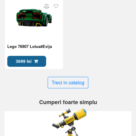
Lego 76907 Lotus#Evija
3699 lei
Treci in catalog
Cumperi foarte simplu