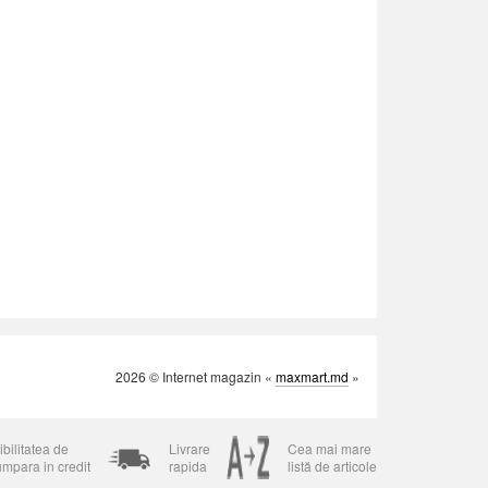
2026 © Internet magazin «
maxmart.md
»
bilitatea de
Livrare
Cea mai mare
umpara in credit
rapida
listă de articole