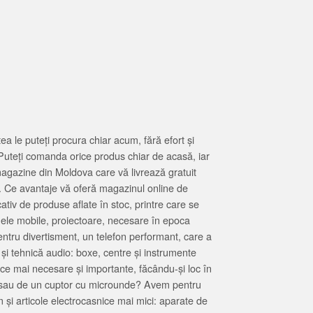
 le puteți procura chiar acum, fără efort și
Puteți comanda orice produs chiar de acasă, iar
magazine din Moldova care vă livrează gratuit
. Ce avantaje vă oferă magazinul online de
tiv de produse aflate în stoc, printre care se
oanele mobile, proiectoare, necesare în epoca
entru divertisment, un telefon performant, care a
 și tehnică audio: boxe, centre și instrumente
 ce mai necesare și importante, făcându-și loc în
at sau de un cuptor cu microunde? Avem pentru
 și articole electrocasnice mai mici: aparate de