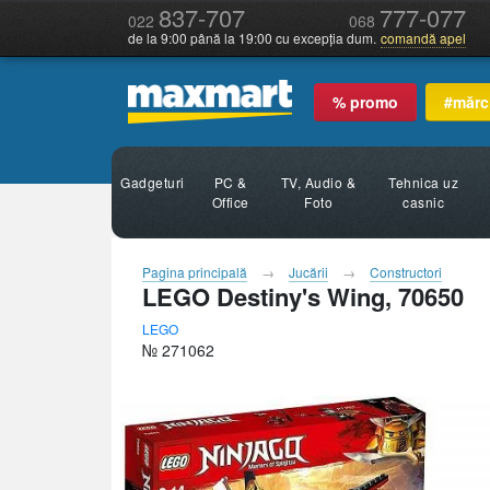
837-707
777-077
022
068
de la 9:00 până la 19:00 cu excepția dum.
comandă apel
% promo
#mărc
Gadgeturi
PC &
TV, Audio &
Tehnica uz
Office
Foto
casnic
Pagina principală
Jucării
Constructori
LEGO Destiny's Wing, 70650
LEGO
№ 271062