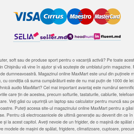
ter, soft sau de produse sport pentru o vacanță activă? Pe toate acestea
 Chișinău vă vine în ajutor și vă scutește de umblatul prin magazine. 
cată de dumneavoastră. Magazinul online MaxMart este unul din puținele 
u, cu condiția că suma cumpărăturii este de nu mai puțin de 1000 de lei
tehnică audio MaxMart? Cel mai important avantaj este numărul semnifica
ile care țin de acestea, precum softurile, tastaturile, cablurile, telef
tare. Veți găsi cu ușurință un laptop sau calculator pentru muncă sau p
noastre. Puteți accesa site-ul magazinului online MaxMart pentru a găsi
ase. Pentru că electrocasnicele de ultimă generație au devenit din ce în
și la acest capitol. Aveți nevoie de un frigider, de o mașină de spăl
e modele de mașini de spălat, frigidere, climatizoare, cuptoare, precum