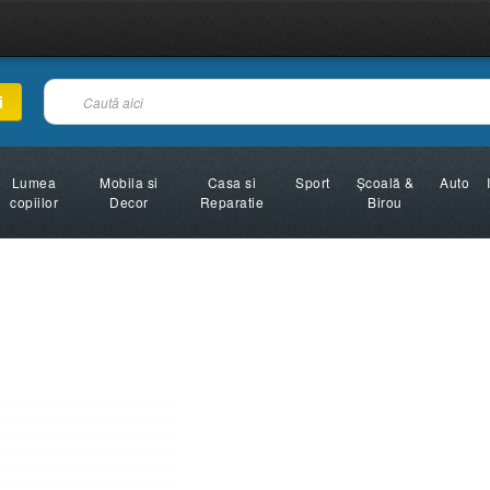
i
Lumea
Mobila si
Casa si
Sport
Şcoală &
Auto
copiilor
Decor
Reparatie
Birou