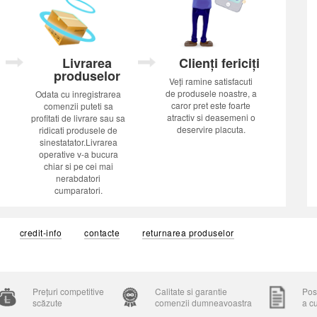
Livrarea
Clienți fericiți
produselor
Veți ramine satisfacuti
de produsele noastre, a
Odata cu inregistrarea
caror pret este foarte
comenzii puteti sa
atractiv si deasemeni o
profitati de livrare sau sa
deservire placuta.
ridicati produsele de
sinestatator.Livrarea
operative v-a bucura
chiar si pe cei mai
nerabdatori
cumparatori.
credit-info
contacte
returnarea produselor
Prețuri competitive
Calitate si garantie
Posi
scăzute
comenzii dumneavoastra
a c