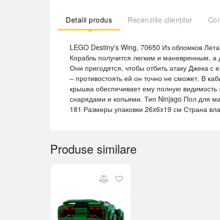
Detalii produs
Recenziile clienților
Com
LEGO Destiny's Wing, 70650 Из обломков Лет
Корабль получится легким и маневренным, а
Они пригодятся, чтобы отбить атаку Джека с 
– противостоять ей он точно не сможет. В ка
крышка обеспечивает ему полную видимость
снарядами и копьями. Тип Ninjago Пол для м
181 Размеры упаковки 26x6x19 см Страна вл
Produse similare