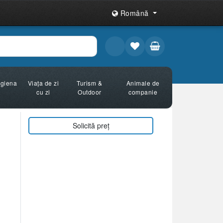
Română
Igiena
Viața de zi
Turism &
Animale de
cu zi
Outdoor
companie
Solicită preț