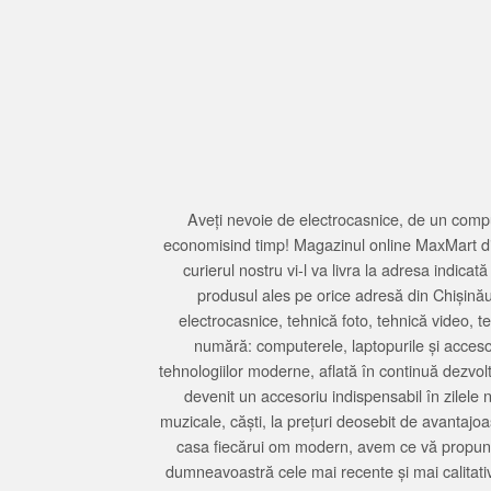
Aveți nevoie de electrocasnice, de un compu
economisind timp! Magazinul online MaxMart din
curierul nostru vi-l va livra la adresa indi
produsul ales pe orice adresă din Chișină
electrocasnice, tehnică foto, tehnică video, 
numără: computerele, laptopurile și accesori
tehnologiilor moderne, aflată în continuă dezvol
devenit un accesoriu indispensabil în zilele 
muzicale, căști, la prețuri deosebit de avantajo
casa fiecărui om modern, avem ce vă propune 
dumneavoastră cele mai recente și mai calitativ