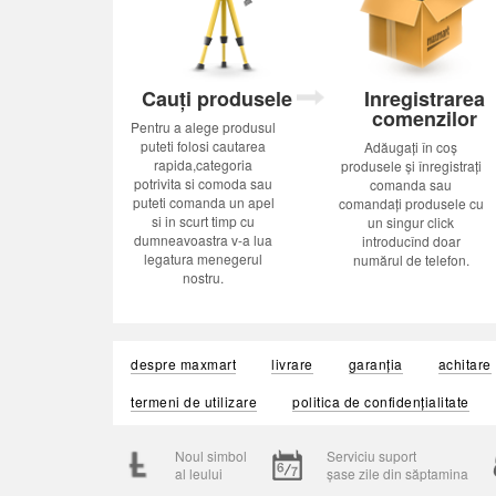
Cauți produsele
Inregistrarea
comenzilor
Pentru a alege produsul
puteti folosi cautarea
Adăugați în coș
rapida,categoria
produsele și înregistrați
potrivita si comoda sau
comanda sau
puteti comanda un apel
comandați produsele cu
si in scurt timp cu
un singur click
dumneavoastra v-a lua
introducînd doar
legatura menegerul
numărul de telefon.
nostru.
despre maxmart
livrare
garanția
achitare
termeni de utilizare
politica de confidențialitate
Noul simbol
Serviciu suport
al leului
șase zile din săptamina