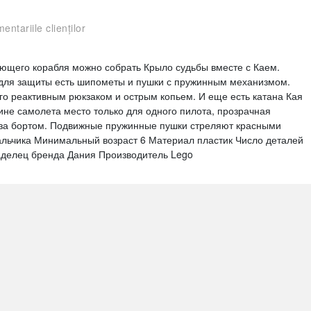
entariile clienților
ающего корабля можно собрать Крыло судьбы вместе с Каем.
 для защиты есть шипометы и пушки с пружинным механизмом.
его реактивным рюкзаком и острым копьем. И еще есть катана Кая
бине самолета место только для одного пилота, прозрачная
 за бортом. Подвижные пружинные пушки стреляют красными
альчика Минимальный возраст 6 Материал пластик Число деталей
аделец бренда Дания Производитель Lego