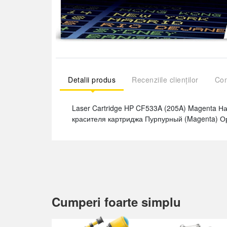
Detalii produs
Recenziile clienților
Com
Laser Cartridge HP CF533A (205A) Magenta Н
красителя картриджа Пурпурный (Magenta) О
Cumperi foarte simplu