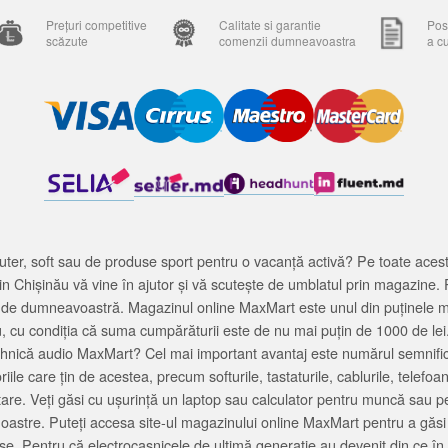
Prețuri competitive
Calitate si garantie
Posi
scăzute
comenzii dumneavoastra
a c
ter, soft sau de produse sport pentru o vacanță activă? Pe toate acestea
 Chișinău vă vine în ajutor și vă scutește de umblatul prin magazine. 
cată de dumneavoastră. Magazinul online MaxMart este unul din puținele 
u, cu condiția că suma cumpărăturii este de nu mai puțin de 1000 de lei
tehnică audio MaxMart? Cel mai important avantaj este numărul semnifica
ile care țin de acestea, precum softurile, tastaturile, cablurile, telef
tare. Veți găsi cu ușurință un laptop sau calculator pentru muncă sau p
noastre. Puteți accesa site-ul magazinului online MaxMart pentru a găsi
ase. Pentru că electrocasnicele de ultimă generație au devenit din ce în