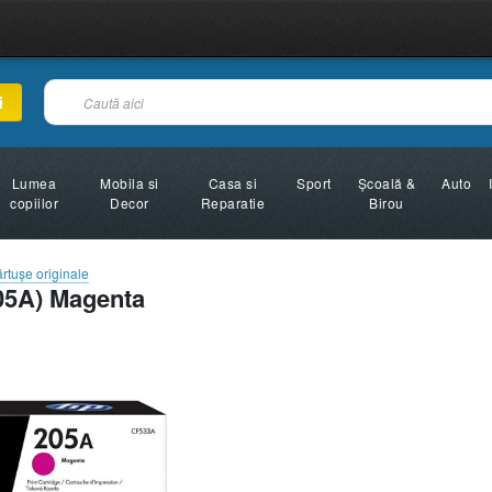
i
Lumea
Mobila si
Casa si
Sport
Şcoală &
Auto
copiilor
Decor
Reparatie
Birou
rtuşe originale
05A) Magenta