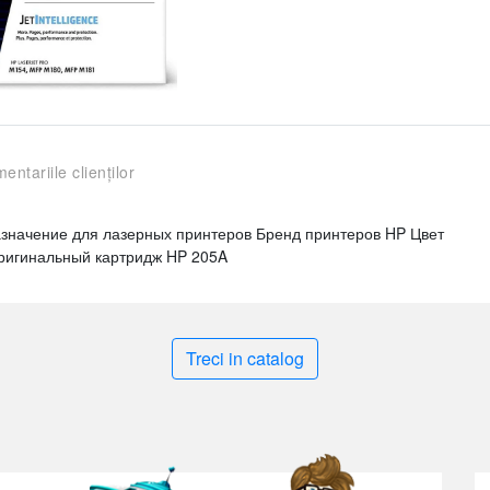
entariile clienților
азначение для лазерных принтеров Бренд принтеров HP Цвет
ригинальный картридж HP 205A
Treci in catalog