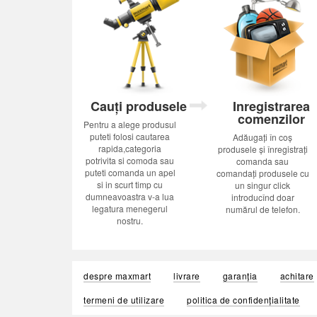
Cauți produsele
Inregistrarea
comenzilor
Pentru a alege produsul
puteti folosi cautarea
Adăugați în coș
rapida,categoria
produsele și înregistrați
potrivita si comoda sau
comanda sau
puteti comanda un apel
comandați produsele cu
si in scurt timp cu
un singur click
dumneavoastra v-a lua
introducînd doar
legatura menegerul
numărul de telefon.
nostru.
despre maxmart
livrare
garanția
achitare
termeni de utilizare
politica de confidențialitate