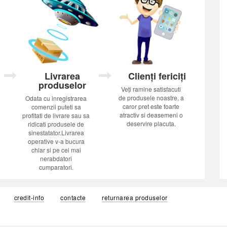
Livrarea
Clienți fericiți
produselor
Veți ramine satisfacuti
de produsele noastre, a
Odata cu inregistrarea
caror pret este foarte
comenzii puteti sa
atractiv si deasemeni o
profitati de livrare sau sa
deservire placuta.
ridicati produsele de
sinestatator.Livrarea
operative v-a bucura
chiar si pe cei mai
nerabdatori
cumparatori.
credit-info
contacte
returnarea produselor