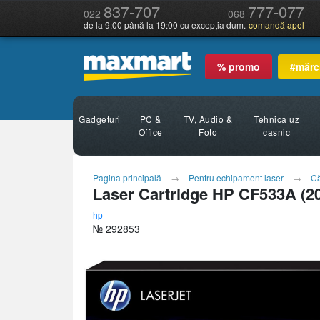
837-707
777-077
022
068
de la 9:00 până la 19:00 cu excepția dum.
comandă apel
% promo
#mărc
Gadgeturi
PC &
TV, Audio &
Tehnica uz
Office
Foto
casnic
Pagina principală
Pentru echipament laser
Că
Laser Cartridge HP CF533A (2
hp
№ 292853