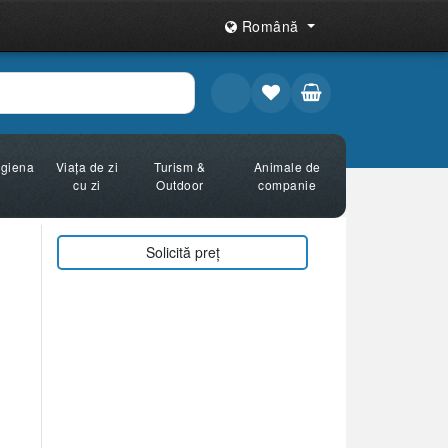
Română
Igiena
Viața de zi
Turism &
Animale de
cu zi
Outdoor
companie
Solicită preț