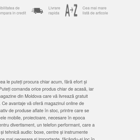
bilitatea de
Livrare
Cea mai mare
umpara in credit
rapida
listă de articole
 le puteți procura chiar acum, fără efort și
Puteți comanda orice produs chiar de acasă, iar
magazine din Moldova care vă livrează gratuit
. Ce avantaje vă oferă magazinul online de
tiv de produse aflate în stoc, printre care se
oanele mobile, proiectoare, necesare în epoca
entru divertisment, un telefon performant, care a
 și tehnică audio: boxe, centre și instrumente
 ce mai necesare și importante, făcându-și loc în