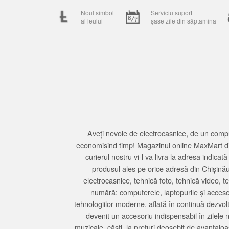
Noul simbol
Serviciu suport
al leului
șase zile din săptamina
Aveți nevoie de electrocasnice, de un compu
economisind timp! Magazinul online MaxMart din
curierul nostru vi-l va livra la adresa indi
produsul ales pe orice adresă din Chișină
electrocasnice, tehnică foto, tehnică video, 
numără: computerele, laptopurile și accesori
tehnologiilor moderne, aflată în continuă dezvol
devenit un accesoriu indispensabil în zilele 
muzicale, căști, la prețuri deosebit de avantajo