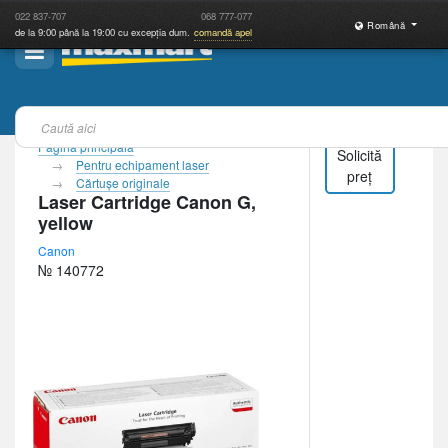
022
837-707
068
777-077
Română
de la 9:00 până la 19:00 cu excepția dum.
comandă apel
Pagina principală
Solicită
Pentru echipament laser
preț
Cărtuşe originale
Laser Cartridge Canon G,
yellow
Canon
№ 140772