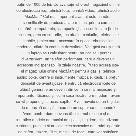
puțin de 1000 de lei. Ce avantaje vă oferă magazinul online
de electrocasnice, tehnică foto, tehnică video, tehnică audio
MaxMart? Cel mai important avantaj este numărul
semnificativ de produse aflate în stoc, printre care se
numără: computerele, laptopurile și accesoriile care țin de
acestea, precum softurile, tastaturile, cablurile, telefoanele
mobile, proiectoare, necesare în epoca tehnologiilor
moderne, aflată în continuă dezvoltare. Veți găsi cu ușurință
un laptop sau calculator pentru muncă sau pentru
divertisment, un telefon performant, care a devenit un
accesoriu indispensabil în zilele noastre. Puteți accesa site-
ul magazinului online MaxMart pentru a găsi și tehnică
audio: boxe, centre și instrumente muzicale, căști, la prețuri
deosebit de avantajoase. Pentru că electrocasnicele de
ultimă generație au devenit din ce în ce mai necesare și
importante, făcându-și loc în casa fiecărui om modern, avem
ce vă propune și la acest capitol. Aveți nevoie de un frigider,
de o mașină de spălat sau de un cuptor cu microunde?
Avem pentru dumneavoastră cele mai recente și mai
calitative modele de mașini de spălat, frigidere, climatizoare,
cuptoare, precum și articole electrocasnice mai mici: aparate
de cafea, mixere, filtre, mașini de tocat, care vor satisface