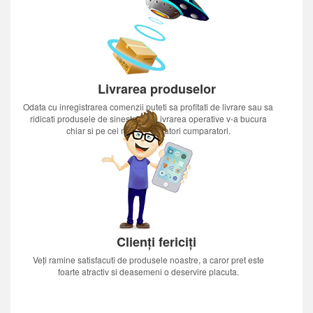
Livrarea produselor
Odata cu inregistrarea comenzii puteti sa profitati de livrare sau sa
ridicati produsele de sinestatator.Livrarea operative v-a bucura
chiar si pe cei mai nerabdatori cumparatori.
Clienți fericiți
Veți ramine satisfacuti de produsele noastre, a caror pret este
foarte atractiv si deasemeni o deservire placuta.