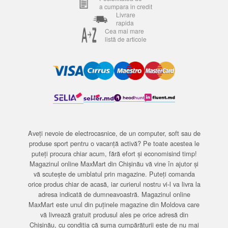
a cumpara in credit
Livrare
rapida
Cea mai mare
listă de articole
Aveți nevoie de electrocasnice, de un computer, soft sau de
produse sport pentru o vacanță activă? Pe toate acestea le
puteți procura chiar acum, fără efort și economisind timp!
Magazinul online MaxMart din Chișinău vă vine în ajutor și
vă scutește de umblatul prin magazine. Puteți comanda
orice produs chiar de acasă, iar curierul nostru vi-l va livra la
adresa indicată de dumneavoastră. Magazinul online
MaxMart este unul din puținele magazine din Moldova care
vă livrează gratuit produsul ales pe orice adresă din
Chișinău, cu condiția că suma cumpărăturii este de nu mai