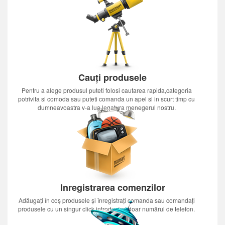
Cauți produsele
Pentru a alege produsul puteti folosi cautarea rapida,categoria
potrivita si comoda sau puteti comanda un apel si in scurt timp cu
dumneavoastra v-a lua legatura menegerul nostru.
Inregistrarea comenzilor
Adăugați în coș produsele și înregistrați comanda sau comandați
produsele cu un singur click introducînd doar numărul de telefon.