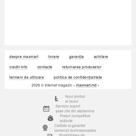
despre maxmart
livrare
garanția
achitare
credit-info
contacte
returnarea produselor
termeni de utilizare
politica de confidențialitate
2026 © Internet magazin «
maxmart.md
»
Noul simbol
al leului
Serviciu suport
șase zile din săptamina
Prețuri competitive
scăzute
Calitate si garantie
comenzii dumneavoastra
Posibilitatea de