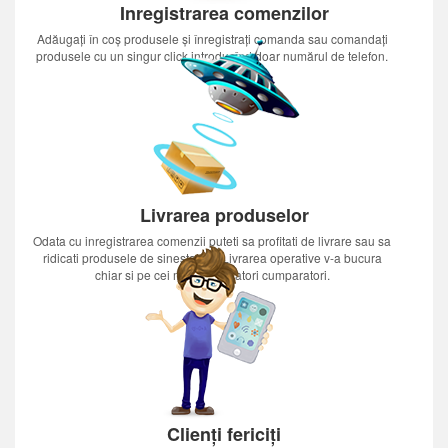
Inregistrarea comenzilor
Adăugați în coș produsele și înregistrați comanda sau comandați
produsele cu un singur click introducînd doar numărul de telefon.
Livrarea produselor
Odata cu inregistrarea comenzii puteti sa profitati de livrare sau sa
ridicati produsele de sinestatator.Livrarea operative v-a bucura
chiar si pe cei mai nerabdatori cumparatori.
Clienți fericiți