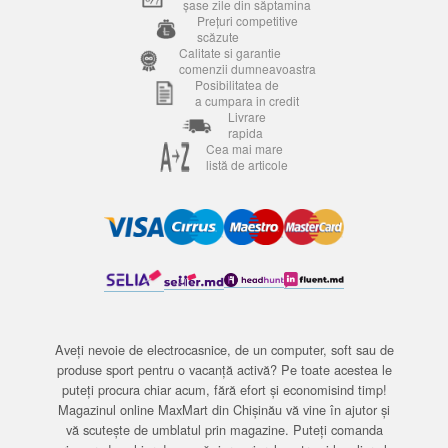
șase zile din săptamina
Prețuri competitive
scăzute
Calitate si garantie
comenzii dumneavoastra
Posibilitatea de
a cumpara in credit
Livrare
rapida
Cea mai mare
listă de articole
Aveți nevoie de electrocasnice, de un computer, soft sau de
produse sport pentru o vacanță activă? Pe toate acestea le
puteți procura chiar acum, fără efort și economisind timp!
Magazinul online MaxMart din Chișinău vă vine în ajutor și
vă scutește de umblatul prin magazine. Puteți comanda