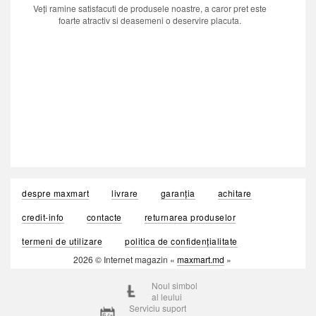
Veți ramine satisfacuti de produsele noastre, a caror pret este
foarte atractiv si deasemeni o deservire placuta.
despre maxmart
livrare
garanția
achitare
credit-info
contacte
returnarea produselor
termeni de utilizare
politica de confidențialitate
2026 © Internet magazin «
maxmart.md
»
Noul simbol
al leului
Serviciu suport