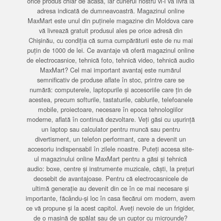
orice produs chiar de acasă, iar curierul nostru vi-l va livra la
adresa indicată de dumneavoastră. Magazinul online
MaxMart este unul din puținele magazine din Moldova care
vă livrează gratuit produsul ales pe orice adresă din
Chișinău, cu condiția că suma cumpărăturii este de nu mai
puțin de 1000 de lei. Ce avantaje vă oferă magazinul online
de electrocasnice, tehnică foto, tehnică video, tehnică audio
MaxMart? Cel mai important avantaj este numărul
semnificativ de produse aflate în stoc, printre care se
numără: computerele, laptopurile și accesoriile care țin de
acestea, precum softurile, tastaturile, cablurile, telefoanele
mobile, proiectoare, necesare în epoca tehnologiilor
moderne, aflată în continuă dezvoltare. Veți găsi cu ușurință
un laptop sau calculator pentru muncă sau pentru
divertisment, un telefon performant, care a devenit un
accesoriu indispensabil în zilele noastre. Puteți accesa site-
ul magazinului online MaxMart pentru a găsi și tehnică
audio: boxe, centre și instrumente muzicale, căști, la prețuri
deosebit de avantajoase. Pentru că electrocasnicele de
ultimă generație au devenit din ce în ce mai necesare și
importante, făcându-și loc în casa fiecărui om modern, avem
ce vă propune și la acest capitol. Aveți nevoie de un frigider,
de o mașină de spălat sau de un cuptor cu microunde?