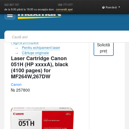
022
837-707
068
777-077
Română
de la 9:00 până la 19:00 cu excepția dum.
comandă apel
Pagina principală
Solicită
Pentru echipament laser
preț
Cărtuşe originale
Laser Cartridge Canon
051H (HP xxxxA), black
(4100 pages) for
MF264W,267DW
Canon
№ 257800