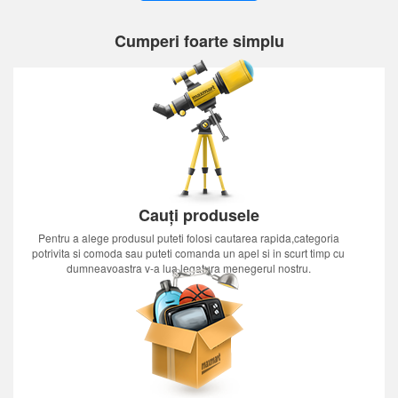
Cumperi foarte simplu
Cauți produsele
Pentru a alege produsul puteti folosi cautarea rapida,categoria
potrivita si comoda sau puteti comanda un apel si in scurt timp cu
dumneavoastra v-a lua legatura menegerul nostru.