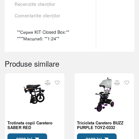
Recenziile clienților
Comentariile clienților
**Серия KIT Closed Box:**
****Масштаб: **1:24**
Produse similare
Trotineta copii Caretero
Tricicleta Caretero BUZZ
SABER RED
PURPLE TOYZ-0332
2299 lei
2199 lei