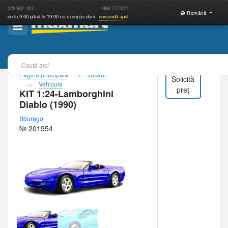
022
837-707
068
777-077
Română
de la 9:00 până la 19:00 cu excepția dum.
comandă apel
Pagina principală
Jucării
Solicită
Vehicule
preț
KIT 1:24-Lamborghini
Diablo (1990)
Bburago
№ 201954