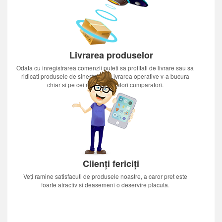
Livrarea produselor
Odata cu inregistrarea comenzii puteti sa profitati de livrare sau sa
ridicati produsele de sinestatator.Livrarea operative v-a bucura
chiar si pe cei mai nerabdatori cumparatori.
Clienți fericiți
Veți ramine satisfacuti de produsele noastre, a caror pret este
foarte atractiv si deasemeni o deservire placuta.