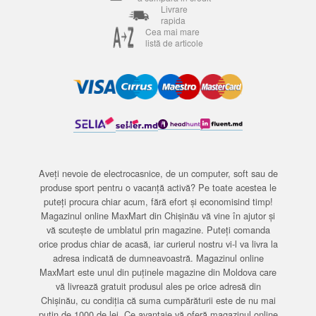
Livrare
rapida
Cea mai mare
listă de articole
Aveți nevoie de electrocasnice, de un computer, soft sau de
produse sport pentru o vacanță activă? Pe toate acestea le
puteți procura chiar acum, fără efort și economisind timp!
Magazinul online MaxMart din Chișinău vă vine în ajutor și
vă scutește de umblatul prin magazine. Puteți comanda
orice produs chiar de acasă, iar curierul nostru vi-l va livra la
adresa indicată de dumneavoastră. Magazinul online
MaxMart este unul din puținele magazine din Moldova care
vă livrează gratuit produsul ales pe orice adresă din
Chișinău, cu condiția că suma cumpărăturii este de nu mai
puțin de 1000 de lei. Ce avantaje vă oferă magazinul online