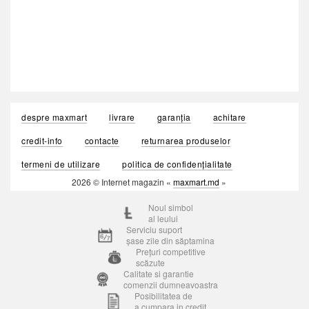
despre maxmart
livrare
garanția
achitare
credit-info
contacte
returnarea produselor
termeni de utilizare
politica de confidențialitate
2026 © Internet magazin «
maxmart.md
»
Noul simbol
al leului
Serviciu suport
șase zile din săptamina
Prețuri competitive
scăzute
Calitate si garantie
comenzii dumneavoastra
Posibilitatea de
a cumpara in credit