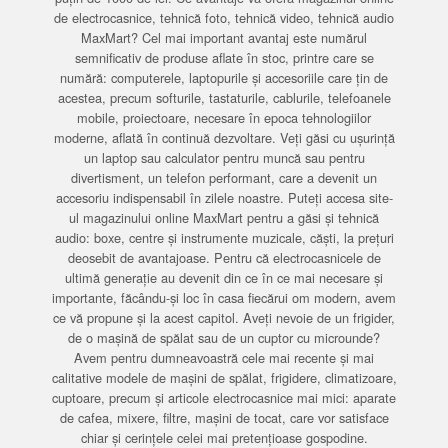
de electrocasnice, tehnică foto, tehnică video, tehnică audio
MaxMart? Cel mai important avantaj este numărul
semnificativ de produse aflate în stoc, printre care se
numără: computerele, laptopurile și accesoriile care țin de
acestea, precum softurile, tastaturile, cablurile, telefoanele
mobile, proiectoare, necesare în epoca tehnologiilor
moderne, aflată în continuă dezvoltare. Veți găsi cu ușurință
un laptop sau calculator pentru muncă sau pentru
divertisment, un telefon performant, care a devenit un
accesoriu indispensabil în zilele noastre. Puteți accesa site-
ul magazinului online MaxMart pentru a găsi și tehnică
audio: boxe, centre și instrumente muzicale, căști, la prețuri
deosebit de avantajoase. Pentru că electrocasnicele de
ultimă generație au devenit din ce în ce mai necesare și
importante, făcându-și loc în casa fiecărui om modern, avem
ce vă propune și la acest capitol. Aveți nevoie de un frigider,
de o mașină de spălat sau de un cuptor cu microunde?
Avem pentru dumneavoastră cele mai recente și mai
calitative modele de mașini de spălat, frigidere, climatizoare,
cuptoare, precum și articole electrocasnice mai mici: aparate
de cafea, mixere, filtre, mașini de tocat, care vor satisface
chiar și cerințele celei mai pretențioase gospodine.