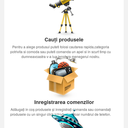
Cauți produsele
Pentru a alege produsul puteti folosi cautarea rapida,categoria
potrivita si comoda sau puteti comanda un apel si in scurt timp cu
dumneavoastra v-a lua legatura menegerul nostru.
Inregistrarea comenzilor
Adăugați în coș produsele și înregistrați comanda sau comandați
produsele cu un singur click introducînd doar numărul de telefon.