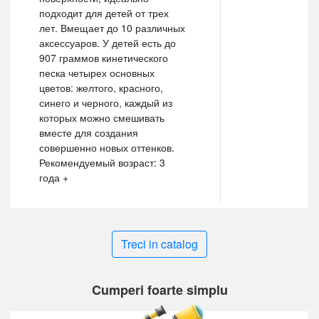
подходит для детей от трех
лет. Вмещает до 10 различных
аксессуаров. У детей есть до
907 граммов кинетического
песка четырех основных
цветов: желтого, красного,
синего и черного, каждый из
которых можно смешивать
вместе для создания
совершенно новых оттенков.
Рекомендуемый возраст: 3
года +
Treci in catalog
Cumperi foarte simplu