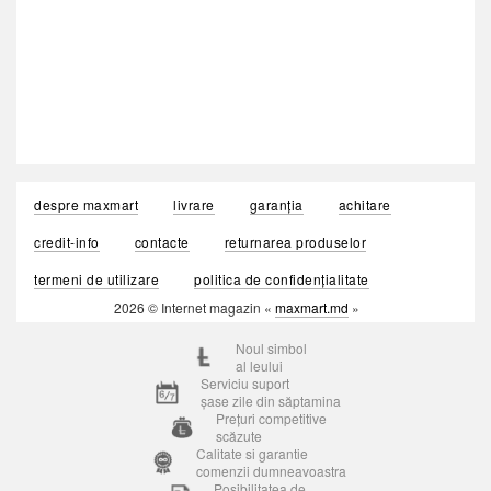
despre maxmart
livrare
garanția
achitare
credit-info
contacte
returnarea produselor
termeni de utilizare
politica de confidențialitate
2026 © Internet magazin «
maxmart.md
»
Noul simbol
al leului
Serviciu suport
șase zile din săptamina
Prețuri competitive
scăzute
Calitate si garantie
comenzii dumneavoastra
Posibilitatea de