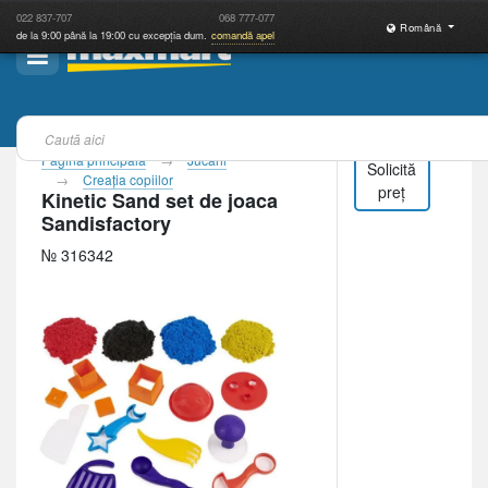
022
837-707
068
777-077
Română
de la 9:00 până la 19:00 cu excepția dum.
comandă apel
Pagina principală
Jucării
Solicită
Creaţia copiilor
preț
Kinetic Sand set de joaca
Sandisfactory
№ 316342