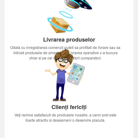
Livrarea produselor
Odata cu inregistrarea comenzii puteti sa profitati de livrare sau sa
ridicati produsele de sinestatator.Livrarea operative v-a bucura
chiar si pe cei mai nerabdatori cumparatori.
Clienți fericiți
Veți ramine satisfacuti de produsele noastre, a caror pret este
foarte atractiv si deasemeni o deservire placuta.