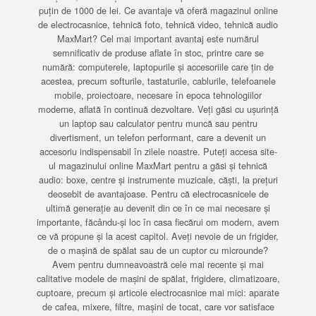
puțin de 1000 de lei. Ce avantaje vă oferă magazinul online
de electrocasnice, tehnică foto, tehnică video, tehnică audio
MaxMart? Cel mai important avantaj este numărul
semnificativ de produse aflate în stoc, printre care se
numără: computerele, laptopurile și accesoriile care țin de
acestea, precum softurile, tastaturile, cablurile, telefoanele
mobile, proiectoare, necesare în epoca tehnologiilor
moderne, aflată în continuă dezvoltare. Veți găsi cu ușurință
un laptop sau calculator pentru muncă sau pentru
divertisment, un telefon performant, care a devenit un
accesoriu indispensabil în zilele noastre. Puteți accesa site-
ul magazinului online MaxMart pentru a găsi și tehnică
audio: boxe, centre și instrumente muzicale, căști, la prețuri
deosebit de avantajoase. Pentru că electrocasnicele de
ultimă generație au devenit din ce în ce mai necesare și
importante, făcându-și loc în casa fiecărui om modern, avem
ce vă propune și la acest capitol. Aveți nevoie de un frigider,
de o mașină de spălat sau de un cuptor cu microunde?
Avem pentru dumneavoastră cele mai recente și mai
calitative modele de mașini de spălat, frigidere, climatizoare,
cuptoare, precum și articole electrocasnice mai mici: aparate
de cafea, mixere, filtre, mașini de tocat, care vor satisface