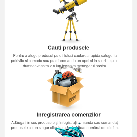
Cauți produsele
Pentru a alege produsul puteti folosi cautarea rapida,categoria
potrivita si comoda sau puteti comanda un apel si in scurt timp cu
dumneavoastra v-a lua legatura menegerul nostru.
Inregistrarea comenzilor
Adăugați în coș produsele și înregistrați comanda sau comandați
produsele cu un singur click introducînd doar numărul de telefon.