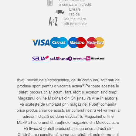
a cumpara in credit
Livrare
rapida
Cea mai mare
listă de articole
Aveți nevoie de electrocasnice, de un computer, soft sau de
produse sport pentru o vacanță activă? Pe toate acestea le
puteți procura chiar acum, fără efort și economisind timp!
Magazinul online MaxMart din Chișinău vă vine în ajutor și
vă scutește de umblatul prin magazine. Puteți comanda
orice produs chiar de acasă, iar curierul nostru vi-l va livra la
adresa indicată de dumneavoastră. Magazinul online
MaxMart este unul din puținele magazine din Moldova care
vă livrează gratuit produsul ales pe orice adresă din
Chișinău, cu condiția că suma cumpărăturii este de nu mai