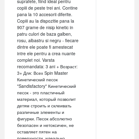
suprafete, fiind ideal pentru
copiii de peste trei ani. Contine
pana la 10 accesorii diferite.
Copiii au la dispozitie pana la
907 grame de nisip kinetic in
patru culori de baza galben,
rosu, albastru si negru - fiecare
dintre ele poate fi amestecat
intre ele pentru a crea nuante
complet noi. Varsta
recomandata: 3 ani + Возраст:
3+ Для: Всех Spin Master
Кинетический песок
"Sandisfactory" Кинетический
песок - это пластичный
материал, который позволит
детям строить и склеивать
различные элементы и
фигурки. Песок абсолютно
безопасен и нетоксичен, не
оставляет пятен на
поверхности, идеально