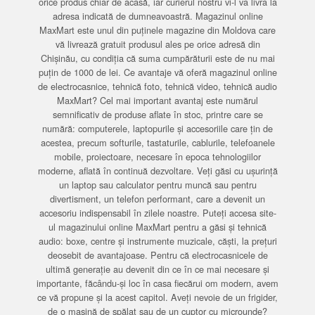
orice produs chiar de acasă, iar curierul nostru vi-l va livra la
adresa indicată de dumneavoastră. Magazinul online
MaxMart este unul din puținele magazine din Moldova care
vă livrează gratuit produsul ales pe orice adresă din
Chișinău, cu condiția că suma cumpărăturii este de nu mai
puțin de 1000 de lei. Ce avantaje vă oferă magazinul online
de electrocasnice, tehnică foto, tehnică video, tehnică audio
MaxMart? Cel mai important avantaj este numărul
semnificativ de produse aflate în stoc, printre care se
numără: computerele, laptopurile și accesoriile care țin de
acestea, precum softurile, tastaturile, cablurile, telefoanele
mobile, proiectoare, necesare în epoca tehnologiilor
moderne, aflată în continuă dezvoltare. Veți găsi cu ușurință
un laptop sau calculator pentru muncă sau pentru
divertisment, un telefon performant, care a devenit un
accesoriu indispensabil în zilele noastre. Puteți accesa site-
ul magazinului online MaxMart pentru a găsi și tehnică
audio: boxe, centre și instrumente muzicale, căști, la prețuri
deosebit de avantajoase. Pentru că electrocasnicele de
ultimă generație au devenit din ce în ce mai necesare și
importante, făcându-și loc în casa fiecărui om modern, avem
ce vă propune și la acest capitol. Aveți nevoie de un frigider,
de o mașină de spălat sau de un cuptor cu microunde?