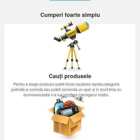
Cumperi foarte simplu
Cauți produsele
Pentru a alege produsul puteti folosi cautarea rapida,categoria
potrivita si comoda sau puteti comanda un apel si in scurt timp cu
dumneavoastra v-a lua legatura menegerul nostru.