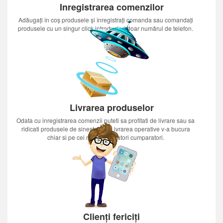
Inregistrarea comenzilor
Adăugați în coș produsele și înregistrați comanda sau comandați
produsele cu un singur click introducînd doar numărul de telefon.
Livrarea produselor
Odata cu inregistrarea comenzii puteti sa profitati de livrare sau sa
ridicati produsele de sinestatator.Livrarea operative v-a bucura
chiar si pe cei mai nerabdatori cumparatori.
Clienți fericiți