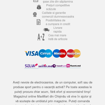
șase zile din săptamina
Prețuri competitive
scăzute
Calitate si garantie
comenzii dumneavoastra
Posibilitatea de
a cumpara in credit
Livrare
rapida
Cea mai mare
listă de articole
Aveți nevoie de electrocasnice, de un computer, soft sau de
produse sport pentru o vacanță activă? Pe toate acestea le
puteți procura chiar acum, fără efort și economisind timp!
Magazinul online MaxMart din Chișinău vă vine în ajutor și
vă scutește de umblatul prin magazine. Puteți comanda