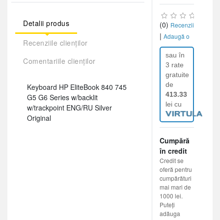
Detalii produs
(0)
Recenzii
|
Adaugă o
Recenziile clienților
recenzie
sau în
Comentariile clienților
3 rate
gratuite
de
Keyboard HP EliteBook 840 745
413.33
G5 G6 Series w/backlit
lei cu
w/trackpoint ENG/RU Silver
Original
Cumpără
în credit
Credit se
oferă pentru
cumpărături
mai mari de
1000 lei.
Puteți
adăuga