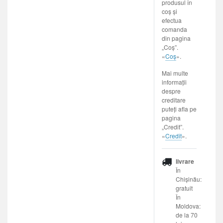
produsul în
coș și
efectua
comanda
din pagina
„Coș”.
«
Coș
».
Mai multe
informații
despre
creditare
puteți afla pe
pagina
„Credit”.
«
Credit
».
livrare
În
Chișinău:
gratuit
În
Moldova:
de la 70