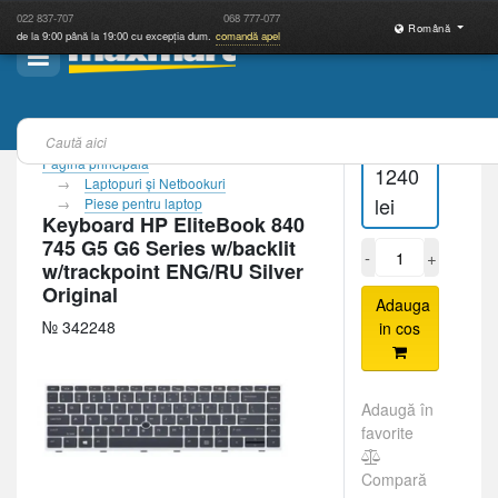
022
837-707
068
777-077
Română
de la 9:00 până la 19:00 cu excepția dum.
comandă apel
Pagina principală
1240
Laptopuri şi Netbookuri
lei
Piese pentru laptop
Keyboard HP EliteBook 840
745 G5 G6 Series w/backlit
-
+
w/trackpoint ENG/RU Silver
Original
Adauga
№ 342248
in cos
Adaugă în
favorite
Compară