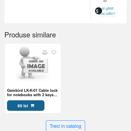
lei
L-ai găsit
mai ieftin?
Produse similare
Gembird LK-K-01 Cable lock
for notebooks with 2 keys
included, 4 mm steel cable
89 lei
Treci in catalog