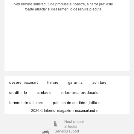
Veți ramine satisfacuti de produsele noastre, a caror pret este
foarte atractiv si deasemeni o deservire placuta.
despre maxmart
livrare
garanția
achitare
credit-info
contacte
returnarea produselor
termeni de utilizare
politica de confidențialitate
2026 © Internet magazin «
maxmart.md
»
Noul simbol
al leului
Serviciu suport