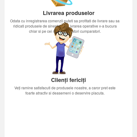
Livrarea produselor
Odata cu inregistrarea comenzii puteti sa profitati de livrare sau sa
ridicati produsele de sinestatator.Livrarea operative v-a bucura
chiar si pe cei mai nerabdatori cumparatori.
Clienți fericiți
Veți ramine satisfacuti de produsele noastre, a caror pret este
foarte atractiv si deasemeni o deservire placuta.