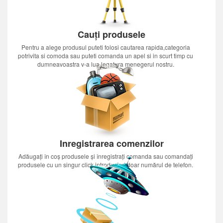
Cauți produsele
Pentru a alege produsul puteti folosi cautarea rapida,categoria
potrivita si comoda sau puteti comanda un apel si in scurt timp cu
dumneavoastra v-a lua legatura menegerul nostru.
Inregistrarea comenzilor
Adăugați în coș produsele și înregistrați comanda sau comandați
produsele cu un singur click introducînd doar numărul de telefon.