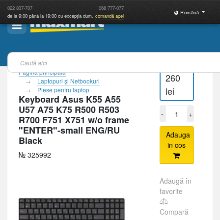
022
837-707
068
777-077
Română
de la 9:00 până la 19:00 cu excepția dum.
comandă apel
Pagina principală
260
Laptopuri şi Netbookuri
lei
Piese pentru laptop
Keyboard Asus K55 A55
U57 A75 K75 R500 R503
-
+
R700 F751 X751 w/o frame
"ENTER"-small ENG/RU
Adauga
Black
in cos
№ 325992
Adaugă în
favorite
Compară