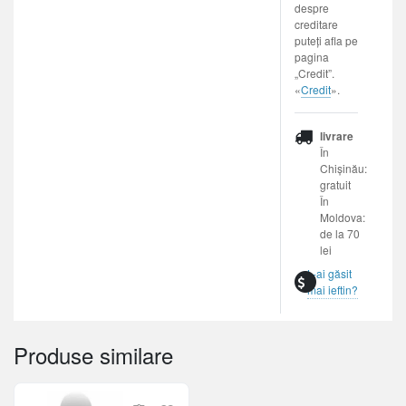
despre
creditare
puteți afla pe
pagina
„Credit”.
«
Credit
».
livrare
În
Chișinău:
gratuit
În
Moldova:
de la 70
lei
L-ai găsit
mai ieftin?
Produse similare