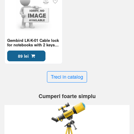
Gembird LK-K-01 Cable lock
for notebooks with 2 keys
included, 4 mm steel cable
89 lei
Treci in catalog
Cumperi foarte simplu