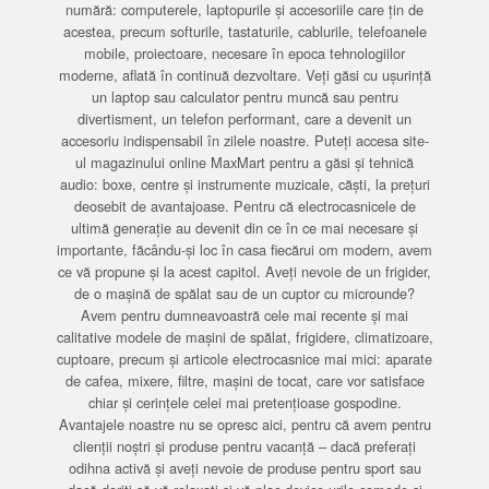
numără: computerele, laptopurile și accesoriile care țin de
acestea, precum softurile, tastaturile, cablurile, telefoanele
mobile, proiectoare, necesare în epoca tehnologiilor
moderne, aflată în continuă dezvoltare. Veți găsi cu ușurință
un laptop sau calculator pentru muncă sau pentru
divertisment, un telefon performant, care a devenit un
accesoriu indispensabil în zilele noastre. Puteți accesa site-
ul magazinului online MaxMart pentru a găsi și tehnică
audio: boxe, centre și instrumente muzicale, căști, la prețuri
deosebit de avantajoase. Pentru că electrocasnicele de
ultimă generație au devenit din ce în ce mai necesare și
importante, făcându-și loc în casa fiecărui om modern, avem
ce vă propune și la acest capitol. Aveți nevoie de un frigider,
de o mașină de spălat sau de un cuptor cu microunde?
Avem pentru dumneavoastră cele mai recente și mai
calitative modele de mașini de spălat, frigidere, climatizoare,
cuptoare, precum și articole electrocasnice mai mici: aparate
de cafea, mixere, filtre, mașini de tocat, care vor satisface
chiar și cerințele celei mai pretențioase gospodine.
Avantajele noastre nu se opresc aici, pentru că avem pentru
clienții noștri și produse pentru vacanță – dacă preferați
odihna activă și aveți nevoie de produse pentru sport sau