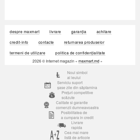
despre maxmart
livrare
garanția
achitare
credit-info
contacte
returnarea produselor
termeni de utilizare
politica de confidențialitate
2026 © Internet magazin «
maxmart.md
»
Noul simbol
al leului
Serviciu suport
șase zile din săptamina
Prețuri competitive
scăzute
Calitate si garantie
comenzii dumneavoastra
Posibilitatea de
a cumpara in credit
Livrare
rapida
Cea mai mare
listă de articole