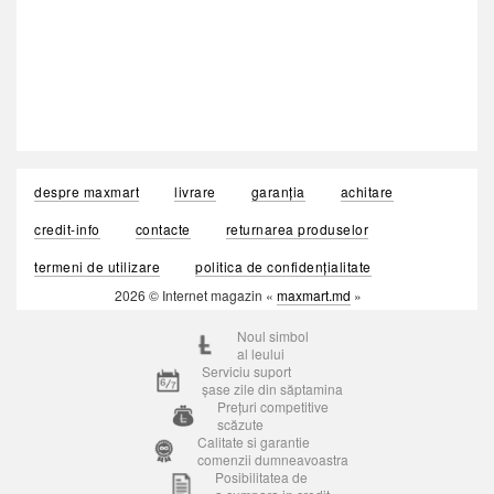
despre maxmart
livrare
garanția
achitare
credit-info
contacte
returnarea produselor
termeni de utilizare
politica de confidențialitate
2026 © Internet magazin «
maxmart.md
»
Noul simbol
al leului
Serviciu suport
șase zile din săptamina
Prețuri competitive
scăzute
Calitate si garantie
comenzii dumneavoastra
Posibilitatea de