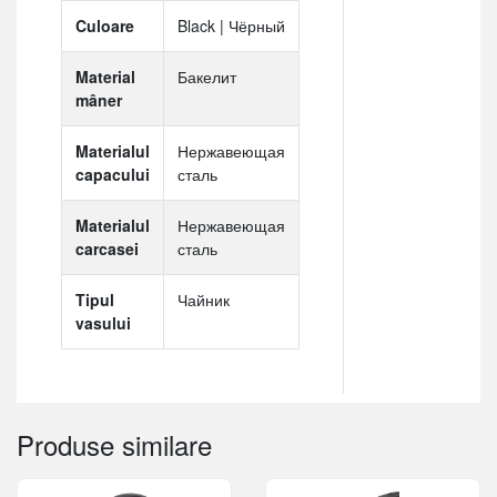
Culoare
Black | Чёрный
Material
Бакелит
mâner
Materialul
Нержавеющая
capacului
сталь
Materialul
Нержавеющая
carcasei
сталь
Tipul
Чайник
vasului
Produse similare