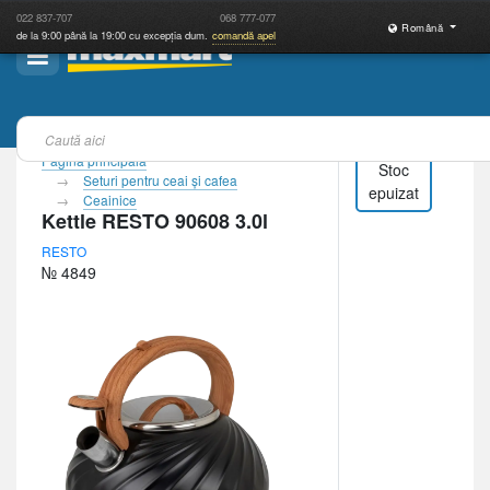
022
837-707
068
777-077
Română
de la 9:00 până la 19:00 cu excepția dum.
comandă apel
Pagina principală
Stoc
Seturi pentru ceai şi cafea
epuizat
Ceainice
Kettle RESTO 90608 3.0l
RESTO
№ 4849