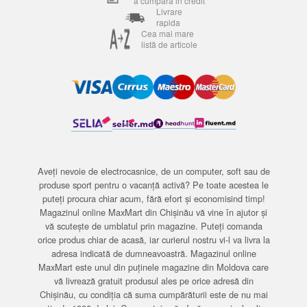
a cumpara in credit
Livrare
rapida
Cea mai mare
listă de articole
Aveți nevoie de electrocasnice, de un computer, soft sau de
produse sport pentru o vacanță activă? Pe toate acestea le
puteți procura chiar acum, fără efort și economisind timp!
Magazinul online MaxMart din Chișinău vă vine în ajutor și
vă scutește de umblatul prin magazine. Puteți comanda
orice produs chiar de acasă, iar curierul nostru vi-l va livra la
adresa indicată de dumneavoastră. Magazinul online
MaxMart este unul din puținele magazine din Moldova care
vă livrează gratuit produsul ales pe orice adresă din
Chișinău, cu condiția că suma cumpărăturii este de nu mai