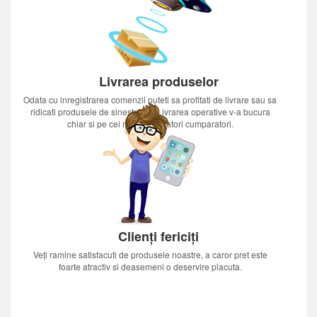
Livrarea produselor
Odata cu inregistrarea comenzii puteti sa profitati de livrare sau sa
ridicati produsele de sinestatator.Livrarea operative v-a bucura
chiar si pe cei mai nerabdatori cumparatori.
Clienți fericiți
Veți ramine satisfacuti de produsele noastre, a caror pret este
foarte atractiv si deasemeni o deservire placuta.