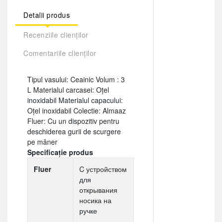
Detalii produs
Recenziile clienților
Comentariile clienților
Tipul vasului: Ceainic Volum : 3
L Materialul carcasei: Oțel
inoxidabil Materialul capacului:
Oțel inoxidabil Colectie: Almaaz
Fluer: Cu un dispozitiv pentru
deschiderea gurii de scurgere
pe mâner
Specificație produs
Fluer
C устройством
для
открывания
носика на
ручке