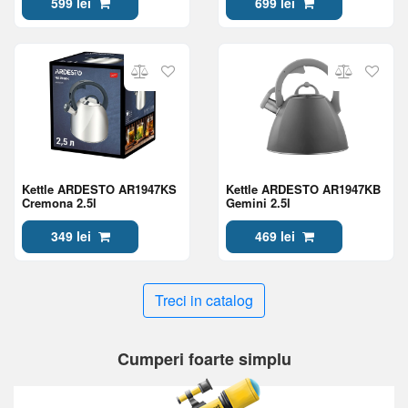
599 lei
699 lei
Kettle ARDESTO AR1947KS
Kettle ARDESTO AR1947KB
Cremona 2.5l
Gemini 2.5l
349 lei
469 lei
Treci in catalog
Cumperi foarte simplu