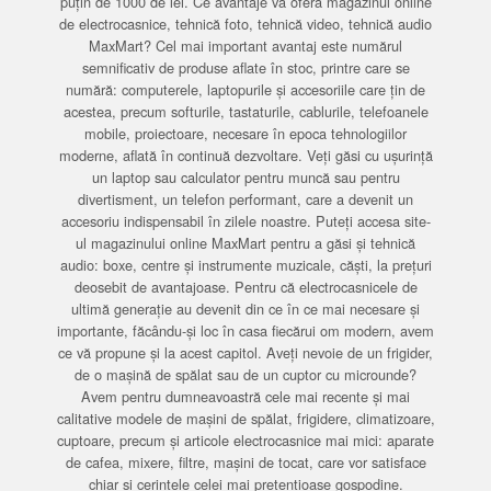
puțin de 1000 de lei. Ce avantaje vă oferă magazinul online
de electrocasnice, tehnică foto, tehnică video, tehnică audio
MaxMart? Cel mai important avantaj este numărul
semnificativ de produse aflate în stoc, printre care se
numără: computerele, laptopurile și accesoriile care țin de
acestea, precum softurile, tastaturile, cablurile, telefoanele
mobile, proiectoare, necesare în epoca tehnologiilor
moderne, aflată în continuă dezvoltare. Veți găsi cu ușurință
un laptop sau calculator pentru muncă sau pentru
divertisment, un telefon performant, care a devenit un
accesoriu indispensabil în zilele noastre. Puteți accesa site-
ul magazinului online MaxMart pentru a găsi și tehnică
audio: boxe, centre și instrumente muzicale, căști, la prețuri
deosebit de avantajoase. Pentru că electrocasnicele de
ultimă generație au devenit din ce în ce mai necesare și
importante, făcându-și loc în casa fiecărui om modern, avem
ce vă propune și la acest capitol. Aveți nevoie de un frigider,
de o mașină de spălat sau de un cuptor cu microunde?
Avem pentru dumneavoastră cele mai recente și mai
calitative modele de mașini de spălat, frigidere, climatizoare,
cuptoare, precum și articole electrocasnice mai mici: aparate
de cafea, mixere, filtre, mașini de tocat, care vor satisface
chiar și cerințele celei mai pretențioase gospodine.