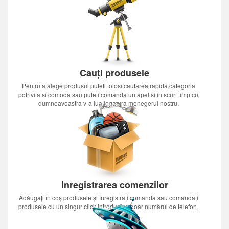
Cauți produsele
Pentru a alege produsul puteti folosi cautarea rapida,categoria
potrivita si comoda sau puteti comanda un apel si in scurt timp cu
dumneavoastra v-a lua legatura menegerul nostru.
Inregistrarea comenzilor
Adăugați în coș produsele și înregistrați comanda sau comandați
produsele cu un singur click introducînd doar numărul de telefon.