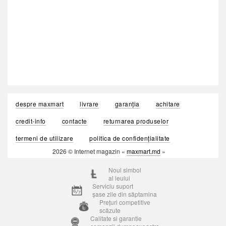
despre maxmart
livrare
garanția
achitare
credit-info
contacte
returnarea produselor
termeni de utilizare
politica de confidențialitate
2026 © Internet magazin «
maxmart.md
»
Noul simbol
al leului
Serviciu suport
șase zile din săptamina
Prețuri competitive
scăzute
Calitate si garantie