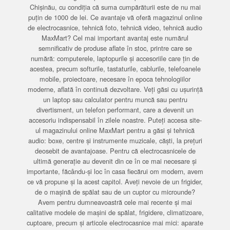
Chișinău, cu condiția că suma cumpărăturii este de nu mai
puțin de 1000 de lei. Ce avantaje vă oferă magazinul online
de electrocasnice, tehnică foto, tehnică video, tehnică audio
MaxMart? Cel mai important avantaj este numărul
semnificativ de produse aflate în stoc, printre care se
numără: computerele, laptopurile și accesoriile care țin de
acestea, precum softurile, tastaturile, cablurile, telefoanele
mobile, proiectoare, necesare în epoca tehnologiilor
moderne, aflată în continuă dezvoltare. Veți găsi cu ușurință
un laptop sau calculator pentru muncă sau pentru
divertisment, un telefon performant, care a devenit un
accesoriu indispensabil în zilele noastre. Puteți accesa site-
ul magazinului online MaxMart pentru a găsi și tehnică
audio: boxe, centre și instrumente muzicale, căști, la prețuri
deosebit de avantajoase. Pentru că electrocasnicele de
ultimă generație au devenit din ce în ce mai necesare și
importante, făcându-și loc în casa fiecărui om modern, avem
ce vă propune și la acest capitol. Aveți nevoie de un frigider,
de o mașină de spălat sau de un cuptor cu microunde?
Avem pentru dumneavoastră cele mai recente și mai
calitative modele de mașini de spălat, frigidere, climatizoare,
cuptoare, precum și articole electrocasnice mai mici: aparate