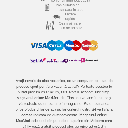
comenzii dumneavoastra
Posibilitatea de
a cumpara in credit
Livrare
rapida
Cea mai mare
listă de articole
Aveți nevoie de electrocasnice, de un computer, soft sau de
produse sport pentru o vacanță activă? Pe toate acestea le
puteți procura chiar acum, fără efort și economisind timp!
Magazinul online MaxMart din Chișinău vă vine în ajutor și
vă scutește de umblatul prin magazine. Puteți comanda
orice produs chiar de acasă, iar curierul nostru vi-l va livra la
adresa indicată de dumneavoastră. Magazinul online
MaxMart este unul din puținele magazine din Moldova care
vă livrează gratuit produsul ales pe orice adresă din