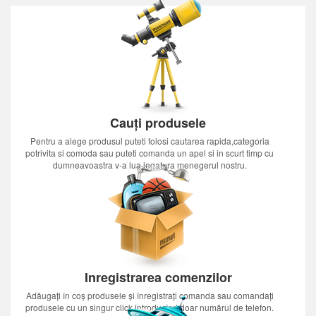
Cauți produsele
Pentru a alege produsul puteti folosi cautarea rapida,categoria
potrivita si comoda sau puteti comanda un apel si in scurt timp cu
dumneavoastra v-a lua legatura menegerul nostru.
Inregistrarea comenzilor
Adăugați în coș produsele și înregistrați comanda sau comandați
produsele cu un singur click introducînd doar numărul de telefon.