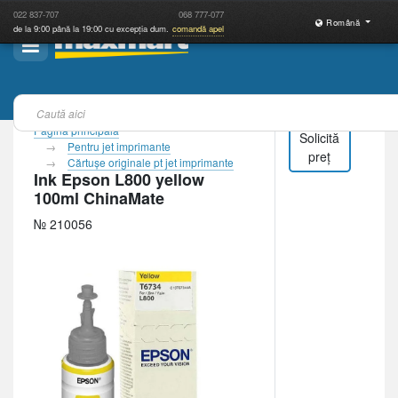
022
837-707
068
777-077
Română
de la 9:00 până la 19:00 cu excepția dum.
comandă apel
Pagina principală
Solicită
Pentru jet imprimante
preț
Cărtuşe originale pt jet imprimante
Ink Epson L800 yellow
100ml ChinaMate
№ 210056