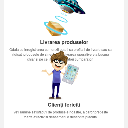
Livrarea produselor
Odata cu inregistrarea comenzii puteti sa profitati de livrare sau sa
ridicati produsele de sinestatator.Livrarea operative v-a bucura
chiar si pe cei mai nerabdatori cumparatori.
Clienți fericiți
Veți ramine satisfacuti de produsele noastre, a caror pret este
foarte atractiv si deasemeni o deservire placuta.