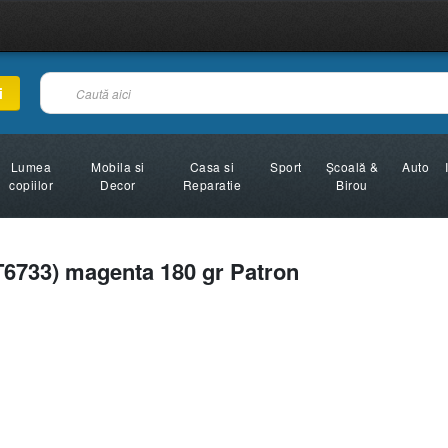
i
Lumea
Mobila si
Casa si
Sport
Şcoală &
Auto
copiilor
Decor
Reparatie
Birou
T6733) magenta 180 gr Patron