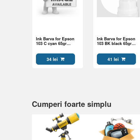
Ink Barva for Epson
Ink Barva for Epson
103 C cyan 65gr
103 BK black 65gr
Onekey compatible
OneKey compatible
E103-691e
E103-690e
34 lei
41 lei
Cumperi foarte simplu