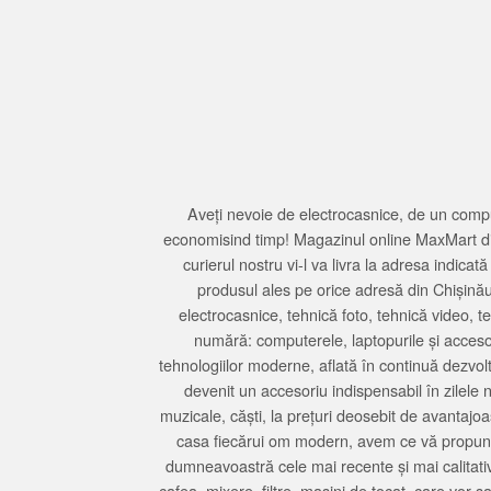
Aveți nevoie de electrocasnice, de un compu
economisind timp! Magazinul online MaxMart din
curierul nostru vi-l va livra la adresa indi
produsul ales pe orice adresă din Chișină
electrocasnice, tehnică foto, tehnică video, 
numără: computerele, laptopurile și accesori
tehnologiilor moderne, aflată în continuă dezvol
devenit un accesoriu indispensabil în zilele 
muzicale, căști, la prețuri deosebit de avantajo
casa fiecărui om modern, avem ce vă propune 
dumneavoastră cele mai recente și mai calitativ
cafea, mixere, filtre, mașini de tocat, care vor 