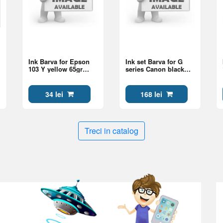
Ink Barva for Epson
Ink set Barva for G
103 Y yellow 65gr
series Canon black
Onekey compatible
(GI-41 BK/C/M/Y)
E103-693e
4x70gr CGI41-070-MP
34 lei
168 lei
Treci in catalog