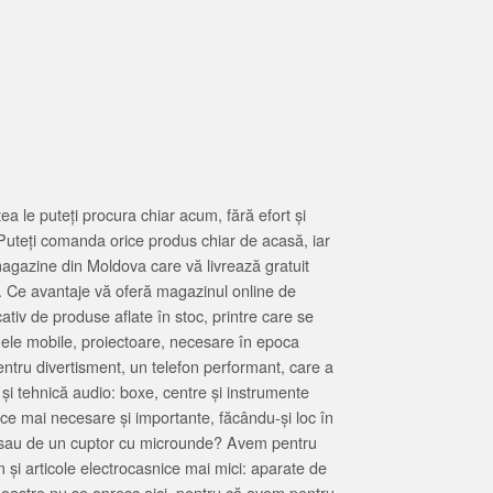
 le puteți procura chiar acum, fără efort și
Puteți comanda orice produs chiar de acasă, iar
magazine din Moldova care vă livrează gratuit
. Ce avantaje vă oferă magazinul online de
tiv de produse aflate în stoc, printre care se
oanele mobile, proiectoare, necesare în epoca
entru divertisment, un telefon performant, care a
 și tehnică audio: boxe, centre și instrumente
 ce mai necesare și importante, făcându-și loc în
at sau de un cuptor cu microunde? Avem pentru
 și articole electrocasnice mai mici: aparate de
e noastre nu se opresc aici, pentru că avem pentru