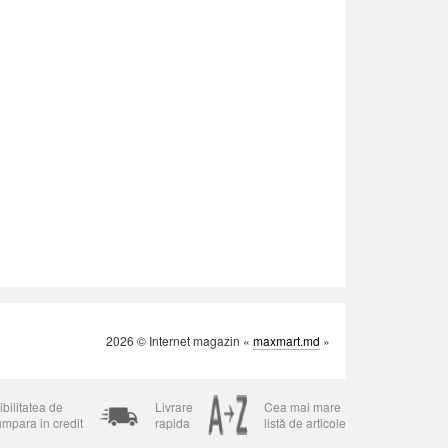
2026 © Internet magazin «
maxmart.md
»
bilitatea de
Livrare
Cea mai mare
umpara in credit
rapida
listă de articole