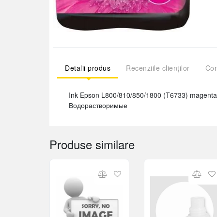
Detalii produs
Recenziile clienților
Com
Ink Epson L800/810/850/1800 (T6733) magenta
Водорастворимые
Produse similare