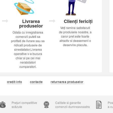
Livrarea
Clienți fericiți
produselor
Veți ramine satisfacuti
de produsele noastre, a
Odata cu inregistrarea
caror pret este foarte
comenzii puteti sa
atractiv si deasemeni o
profitati de livrare sau sa
deservire placuta.
ridicati produsele de
sinestatator.Livrarea
operative v-a bucura
chiar si pe cei mai
nerabdatori
cumparatori.
credit-info
contacte
returnarea produselor
Prețuri competitive
Calitate si garantie
Posi
scăzute
comenzii dumneavoastra
a c