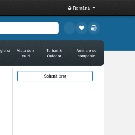
Română
Igiena
Viața de zi
Turism &
Animale de
cu zi
Outdoor
companie
Solicită preț