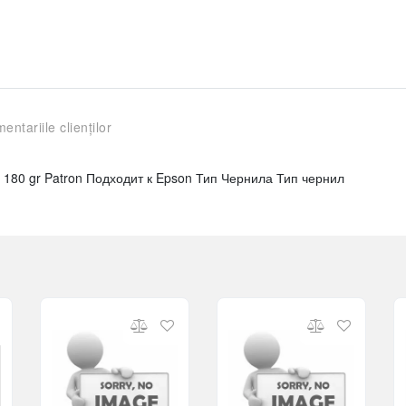
entariile clienților
 180 gr Patron Подходит к Epson Тип Чернила Тип чернил