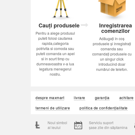
Cauți produsele
Inregistrarea
comenzilor
Pentru a alege produsul
puteti folosi cautarea
Adăugați în coș
rapida,categoria
produsele și înregistrați
potrivita si comoda sau
comanda sau
puteti comanda un apel
comandați produsele cu
si in scurt timp cu
un singur click
dumneavoastra v-a lua
introducînd doar
legatura menegerul
numărul de telefon.
nostru.
despre maxmart
livrare
garanția
achitare
termeni de utilizare
politica de confidențialitate
Noul simbol
Serviciu suport
al leului
șase zile din săptamina