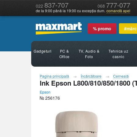
837-707
777-077
022
068
de la 9:00 până la 19:00 cu excepția dum.
comandă apel
% promo
#mărc
Gadgeturi
PC &
TV, Audio &
Tehnica uz
Office
Foto
casnic
Pagina principală
Încărcătoare
Cerneală
Ink Epson L800/810/850/1800 (
Epson
№ 256176