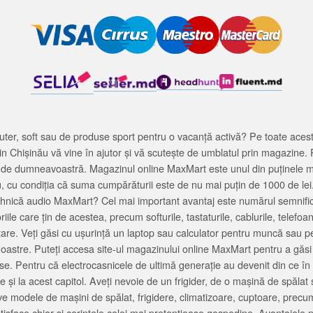
ter, soft sau de produse sport pentru o vacanță activă? Pe toate acestea
 Chișinău vă vine în ajutor și vă scutește de umblatul prin magazine. 
cată de dumneavoastră. Magazinul online MaxMart este unul din puținele 
u, cu condiția că suma cumpărăturii este de nu mai puțin de 1000 de lei
tehnică audio MaxMart? Cel mai important avantaj este numărul semnifica
ile care țin de acestea, precum softurile, tastaturile, cablurile, telef
tare. Veți găsi cu ușurință un laptop sau calculator pentru muncă sau p
noastre. Puteți accesa site-ul magazinului online MaxMart pentru a găsi
ase. Pentru că electrocasnicele de ultimă generație au devenit din ce în
și la acest capitol. Aveți nevoie de un frigider, de o mașină de spăl
e modele de mașini de spălat, frigidere, climatizoare, cuptoare, precum
satisface chiar și cerințele celei mai pretențioase gospodine. Avantajel