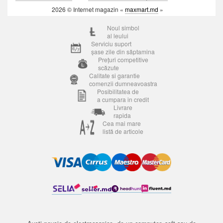
2026 © Internet magazin «
maxmart.md
»
Noul simbol
al leului
Serviciu suport
șase zile din săptamina
Prețuri competitive
scăzute
Calitate si garantie
comenzii dumneavoastra
Posibilitatea de
a cumpara in credit
Livrare
rapida
Cea mai mare
listă de articole