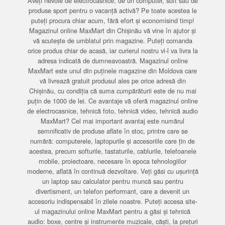
Aveți nevoie de electrocasnice, de un computer, soft sau de
produse sport pentru o vacanță activă? Pe toate acestea le
puteți procura chiar acum, fără efort și economisind timp!
Magazinul online MaxMart din Chișinău vă vine în ajutor și
vă scutește de umblatul prin magazine. Puteți comanda
orice produs chiar de acasă, iar curierul nostru vi-l va livra la
adresa indicată de dumneavoastră. Magazinul online
MaxMart este unul din puținele magazine din Moldova care
vă livrează gratuit produsul ales pe orice adresă din
Chișinău, cu condiția că suma cumpărăturii este de nu mai
puțin de 1000 de lei. Ce avantaje vă oferă magazinul online
de electrocasnice, tehnică foto, tehnică video, tehnică audio
MaxMart? Cel mai important avantaj este numărul
semnificativ de produse aflate în stoc, printre care se
numără: computerele, laptopurile și accesoriile care țin de
acestea, precum softurile, tastaturile, cablurile, telefoanele
mobile, proiectoare, necesare în epoca tehnologiilor
moderne, aflată în continuă dezvoltare. Veți găsi cu ușurință
un laptop sau calculator pentru muncă sau pentru
divertisment, un telefon performant, care a devenit un
accesoriu indispensabil în zilele noastre. Puteți accesa site-
ul magazinului online MaxMart pentru a găsi și tehnică
audio: boxe, centre și instrumente muzicale, căști, la prețuri