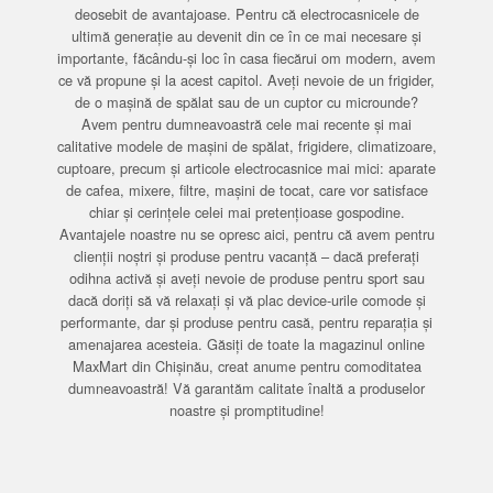
deosebit de avantajoase. Pentru că electrocasnicele de
ultimă generație au devenit din ce în ce mai necesare și
importante, făcându-și loc în casa fiecărui om modern, avem
ce vă propune și la acest capitol. Aveți nevoie de un frigider,
de o mașină de spălat sau de un cuptor cu microunde?
Avem pentru dumneavoastră cele mai recente și mai
calitative modele de mașini de spălat, frigidere, climatizoare,
cuptoare, precum și articole electrocasnice mai mici: aparate
de cafea, mixere, filtre, mașini de tocat, care vor satisface
chiar și cerințele celei mai pretențioase gospodine.
Avantajele noastre nu se opresc aici, pentru că avem pentru
clienții noștri și produse pentru vacanță – dacă preferați
odihna activă și aveți nevoie de produse pentru sport sau
dacă doriți să vă relaxați și vă plac device-urile comode și
performante, dar și produse pentru casă, pentru reparația și
amenajarea acesteia. Găsiți de toate la magazinul online
MaxMart din Chișinău, creat anume pentru comoditatea
dumneavoastră! Vă garantăm calitate înaltă a produselor
noastre și promptitudine!