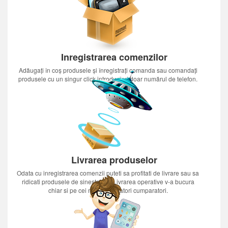
Inregistrarea comenzilor
Adăugați în coș produsele și înregistrați comanda sau comandați
produsele cu un singur click introducînd doar numărul de telefon.
Livrarea produselor
Odata cu inregistrarea comenzii puteti sa profitati de livrare sau sa
ridicati produsele de sinestatator.Livrarea operative v-a bucura
chiar si pe cei mai nerabdatori cumparatori.