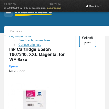
022
837-707
068
777-077
Română
de la 9:00 până la 19:00 cu excepția dum.
comandă apel
Pagina principală
Solicită
Pentru echipament laser
preț
Cărtuşe originale
Ink Cartridge Epson
T907340, XXL Magenta, for
WF-6xxx
Epson
№ 238555