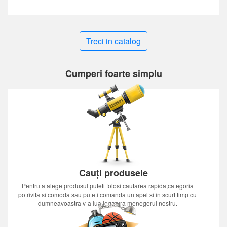
Treci in catalog
Cumperi foarte simplu
Cauți produsele
Pentru a alege produsul puteti folosi cautarea rapida,categoria
potrivita si comoda sau puteti comanda un apel si in scurt timp cu
dumneavoastra v-a lua legatura menegerul nostru.