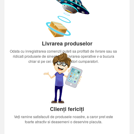
Livrarea produselor
Odata cu inregistrarea comenzii puteti sa profitati de livrare sau sa
ridicati produsele de sinestatator.Livrarea operative v-a bucura
chiar si pe cei mai nerabdatori cumparatori.
Clienți fericiți
Veți ramine satisfacuti de produsele noastre, a caror pret este
foarte atractiv si deasemeni o deservire placuta.