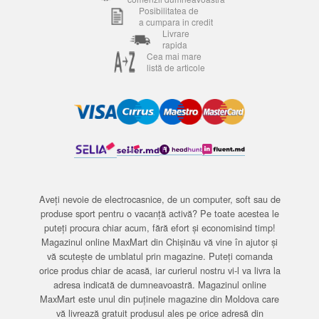
Posibilitatea de
a cumpara in credit
Livrare
rapida
Cea mai mare
listă de articole
Aveți nevoie de electrocasnice, de un computer, soft sau de
produse sport pentru o vacanță activă? Pe toate acestea le
puteți procura chiar acum, fără efort și economisind timp!
Magazinul online MaxMart din Chișinău vă vine în ajutor și
vă scutește de umblatul prin magazine. Puteți comanda
orice produs chiar de acasă, iar curierul nostru vi-l va livra la
adresa indicată de dumneavoastră. Magazinul online
MaxMart este unul din puținele magazine din Moldova care
vă livrează gratuit produsul ales pe orice adresă din