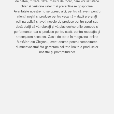
de cafea, mixere, filtre, mașini de tocat, care vor satisface
chiar și cerințele celei mai pretențioase gospodine.
Avantajele noastre nu se opresc aici, pentru că avem pentru
clienții noștri și produse pentru vacanță – dacă preferați
odihna activă și aveți nevoie de produse pentru sport sau
dacă doriți să vă relaxați și vă plac device-urile comode și
performante, dar și produse pentru casă, pentru reparația și
amenajarea acesteia. Găsiți de toate la magazinul online
MaxMart din Chișinău, creat anume pentru comoditatea
dumneavoastră! Vă garantăm calitate înaltă a produselor
noastre și promptitudine!