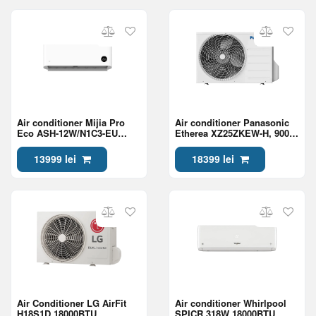
Air conditioner Mijia Pro
Air conditioner Panasonic
Eco ASH-12W/N1C3-EU
Etherea XZ25ZKEW-H, 9000
A+++ 12000BTU
BTU, ECONAVI, nanoe-X,
Black
13999 lei
18399 lei
Air Conditioner LG AirFit
Air conditioner Whirlpool
H18S1D 18000BTU
SPICR 318W 18000BTU