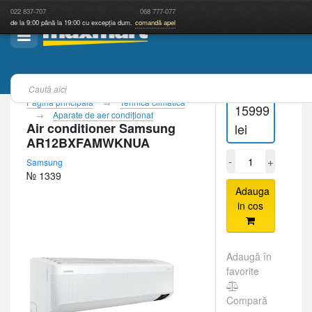
022
837-707
068
777-077
de la 9:00 până la 19:00 cu excepția dum.
comandă apel
Pagina principală
Tehnică climatică
15999
Aparate de aer condiţionat
Air conditioner Samsung
lei
AR12BXFAMWKNUA
-
+
Samsung
№ 1339
Adauga
in cos
Adaugă în
favorite
Compară