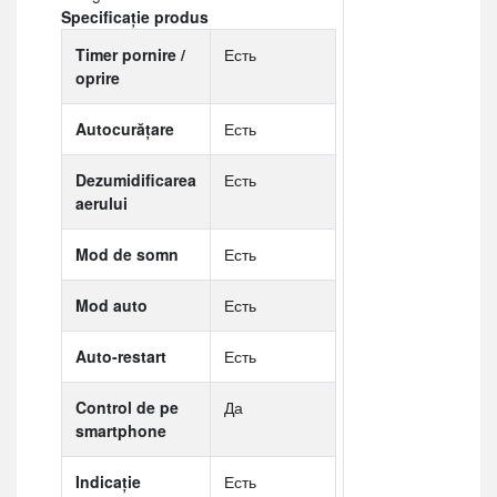
Specificație produs
Timer pornire /
Есть
oprire
Autocurățare
Есть
Dezumidificarea
Есть
aerului
Mod de somn
Есть
Mod auto
Есть
Auto-restart
Есть
Control de pe
Да
smartphone
Indicaţie
Есть