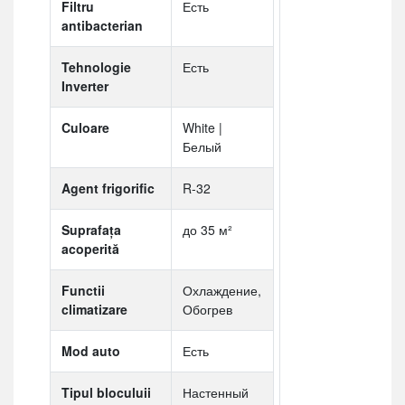
Filtru
Есть
antibacterian
Tehnologie
Есть
Inverter
Culoare
White |
Белый
Agent frigorific
R-32
Suprafaţa
до 35 м²
acoperită
Functii
Охлаждение,
climatizare
Обогрев
Mod auto
Есть
Tipul bloculuii
Настенный