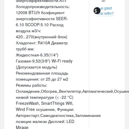
энергоэффективности:А++
lei
Холодопроизводительность:
L-ai găsit
12008 BTU/h Коэфициент
mai ieftin?
энергоэфективности SEER-
6.10 SCOOP-5.10 Расход
воздуха м3/ч:
420...270(внутренний блок)
Хладогент: R410A Диаметр
трубб мм:
Жидкостная-6.35(1/4")
Газовая-9,52(3/8") Wi-Fi ready
(Допускается модуль)
Рекомендованная площадь
помещения: от 25 до 27 м2
Режимы работы:
Охлаждение,Обогрев,,Вентилятор,Автоматический,Осуше
низкой температуре (< -22 °C)
FreezeWash, SmartThings Wifi,
Wind Free осушение, Функции:
Авторестарт,Самодиагностика,Запоминание
позиции жалюзи Дисплей: LED
Mirage