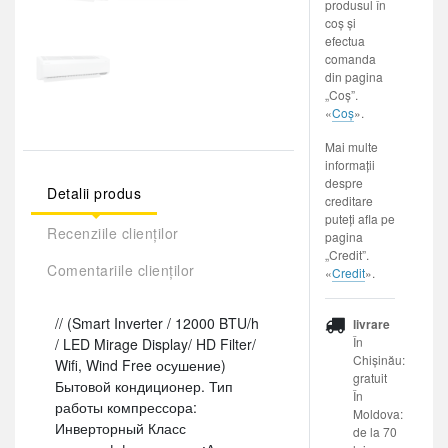
produsul în
coș și
efectua
comanda
din pagina
„Coș”.
«
Coș
».
Mai multe
informații
despre
Detalii produs
creditare
puteți afla pe
Recenziile clienților
pagina
„Credit”.
Comentariile clienților
«
Credit
».
// (Smart Inverter / 12000 BTU/h
livrare
În
/ LED Mirage Display/ HD Filter/
Chișinău:
Wifi, Wind Free осушение)
gratuit
Бытовой кондиционер. Тип
În
работы компрессора:
Moldova:
Инверторный Класс
de la 70