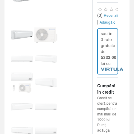
(0)
Recenzii
|
Adaugă o
recenzie
sau în
3 rate
gratuite
de
5333.00
lei cu
Cumpără
în credit
Credit se
oferă pentru
cumpărături
mai mari de
1000 lei.
Puteți
adăuga