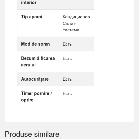
interior
Tip aparat
Кондиционер
Сплит-
система
Mod de somn
Есть
Dezumidificarea
Есть
aerului
Autocurățare
Есть
Timer pornire /
Есть
oprire
Produse similare