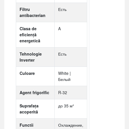
Filtru
Есть
antibacterian
Clasa de
A
eficiență
energetică
Tehnologie
Есть
Inverter
Culoare
White |
Белый
Agent frigorific
R-32
Suprafaţa
до 35 м²
acoperită
Functii
Охлаждение,