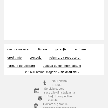
despre maxmart
livrare
garanția
achitare
credit-info
contacte
returnarea produselor
termeni de utilizare
politica de confidențialitate
2026 © Internet magazin «
maxmart.md
»
Noul simbol
al leului
Serviciu suport
șase zile din săptamina
Prețuri competitive
scăzute
Calitate si garantie
comenzii dumneavoastra