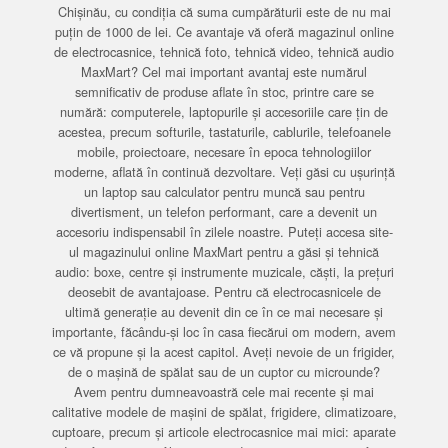
Chișinău, cu condiția că suma cumpărăturii este de nu mai
puțin de 1000 de lei. Ce avantaje vă oferă magazinul online
de electrocasnice, tehnică foto, tehnică video, tehnică audio
MaxMart? Cel mai important avantaj este numărul
semnificativ de produse aflate în stoc, printre care se
numără: computerele, laptopurile și accesoriile care țin de
acestea, precum softurile, tastaturile, cablurile, telefoanele
mobile, proiectoare, necesare în epoca tehnologiilor
moderne, aflată în continuă dezvoltare. Veți găsi cu ușurință
un laptop sau calculator pentru muncă sau pentru
divertisment, un telefon performant, care a devenit un
accesoriu indispensabil în zilele noastre. Puteți accesa site-
ul magazinului online MaxMart pentru a găsi și tehnică
audio: boxe, centre și instrumente muzicale, căști, la prețuri
deosebit de avantajoase. Pentru că electrocasnicele de
ultimă generație au devenit din ce în ce mai necesare și
importante, făcându-și loc în casa fiecărui om modern, avem
ce vă propune și la acest capitol. Aveți nevoie de un frigider,
de o mașină de spălat sau de un cuptor cu microunde?
Avem pentru dumneavoastră cele mai recente și mai
calitative modele de mașini de spălat, frigidere, climatizoare,
cuptoare, precum și articole electrocasnice mai mici: aparate