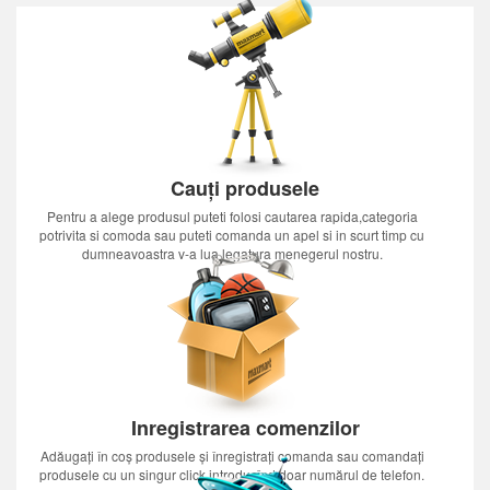
Cauți produsele
Pentru a alege produsul puteti folosi cautarea rapida,categoria
potrivita si comoda sau puteti comanda un apel si in scurt timp cu
dumneavoastra v-a lua legatura menegerul nostru.
Inregistrarea comenzilor
Adăugați în coș produsele și înregistrați comanda sau comandați
produsele cu un singur click introducînd doar numărul de telefon.