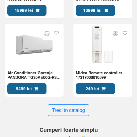
18999 lei
13999 lei
Air Conditioner Gorenje
Midea Remote controller
PANDORA TG35VE00G-R32
17317000010599
12000bTu
9499 lei
249 lei
Treci in catalog
Cumperi foarte simplu