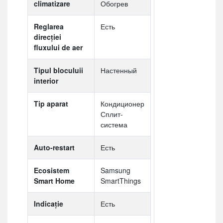
climatizare
Обогрев
Reglarea
Есть
direcției
fluxului de aer
Tipul bloculuii
Настенный
interior
Tip aparat
Кондиционер
Сплит-
система
Auto-restart
Есть
Ecosistem
Samsung
Smart Home
SmartThings
Indicaţie
Есть