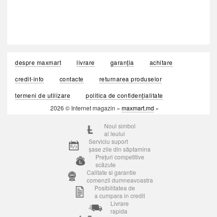
despre maxmart
livrare
garanția
achitare
credit-info
contacte
returnarea produselor
termeni de utilizare
politica de confidențialitate
2026 © Internet magazin «
maxmart.md
»
Noul simbol
al leului
Serviciu suport
șase zile din săptamina
Prețuri competitive
scăzute
Calitate si garantie
comenzii dumneavoastra
Posibilitatea de
a cumpara in credit
Livrare
rapida