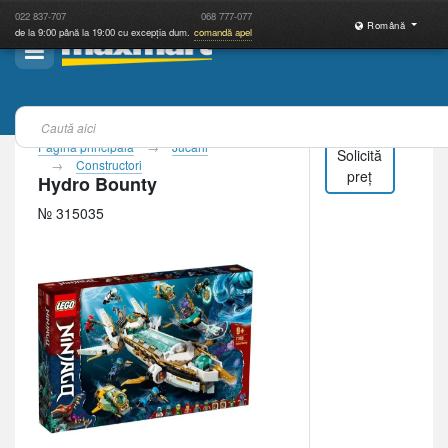
022
837-707
068
777-077
Română
de la 9:00 până la 19:00 cu excepția dum.
comandă apel
Pagina principală
Jucării
Solicită
Constructori
preț
Hydro Bounty
№ 315035