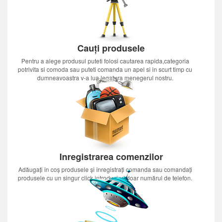
Cauți produsele
Pentru a alege produsul puteti folosi cautarea rapida,categoria
potrivita si comoda sau puteti comanda un apel si in scurt timp cu
dumneavoastra v-a lua legatura menegerul nostru.
Inregistrarea comenzilor
Adăugați în coș produsele și înregistrați comanda sau comandați
produsele cu un singur click introducînd doar numărul de telefon.