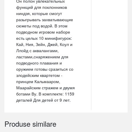
Он полон увлекательных
функций для поклонников
ниндзя, которые смогут
разыгрывать захватывающие
сюжеты под водой. В этом
подводном игровом наборе
есть целых 10 минифигурок:
Кай, Ния, Зейн, Джей, Коул и
Ллойд с аквалангами,
ластами,снаряжением для
подводного плавания и
оружием готовы сразиться со
злодейским квартетом -
принцем Кальмааром,
Маарайским стражем и двумя
ботами Ву. В комплекте: 1159
деталей Для детей от 9 лет.
Produse similare