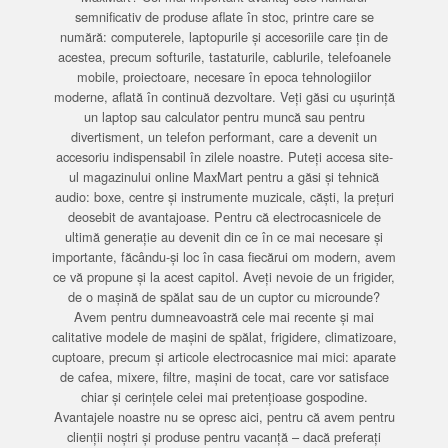
semnificativ de produse aflate în stoc, printre care se
numără: computerele, laptopurile și accesoriile care țin de
acestea, precum softurile, tastaturile, cablurile, telefoanele
mobile, proiectoare, necesare în epoca tehnologiilor
moderne, aflată în continuă dezvoltare. Veți găsi cu ușurință
un laptop sau calculator pentru muncă sau pentru
divertisment, un telefon performant, care a devenit un
accesoriu indispensabil în zilele noastre. Puteți accesa site-
ul magazinului online MaxMart pentru a găsi și tehnică
audio: boxe, centre și instrumente muzicale, căști, la prețuri
deosebit de avantajoase. Pentru că electrocasnicele de
ultimă generație au devenit din ce în ce mai necesare și
importante, făcându-și loc în casa fiecărui om modern, avem
ce vă propune și la acest capitol. Aveți nevoie de un frigider,
de o mașină de spălat sau de un cuptor cu microunde?
Avem pentru dumneavoastră cele mai recente și mai
calitative modele de mașini de spălat, frigidere, climatizoare,
cuptoare, precum și articole electrocasnice mai mici: aparate
de cafea, mixere, filtre, mașini de tocat, care vor satisface
chiar și cerințele celei mai pretențioase gospodine.
Avantajele noastre nu se opresc aici, pentru că avem pentru
clienții noștri și produse pentru vacanță – dacă preferați