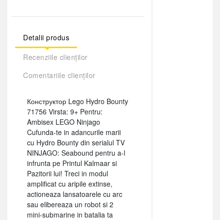
Detalii produs
Recenziile clienților
Comentariile clienților
Конструктор Lego Hydro Bounty
71756 Virsta: 9+ Pentru:
Ambisex LEGO Ninjago
Cufunda-te in adancurile marii
cu Hydro Bounty din serialul TV
NINJAGO: Seabound pentru a-l
infrunta pe Printul Kalmaar si
Pazitorii lui! Treci in modul
amplificat cu aripile extinse,
actioneaza lansatoarele cu arc
sau elibereaza un robot si 2
mini-submarine in batalia ta