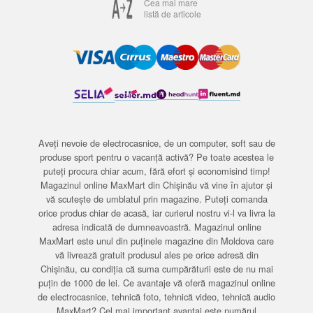
Cea mai mare
listă de articole
Aveți nevoie de electrocasnice, de un computer, soft sau de
produse sport pentru o vacanță activă? Pe toate acestea le
puteți procura chiar acum, fără efort și economisind timp!
Magazinul online MaxMart din Chișinău vă vine în ajutor și
vă scutește de umblatul prin magazine. Puteți comanda
orice produs chiar de acasă, iar curierul nostru vi-l va livra la
adresa indicată de dumneavoastră. Magazinul online
MaxMart este unul din puținele magazine din Moldova care
vă livrează gratuit produsul ales pe orice adresă din
Chișinău, cu condiția că suma cumpărăturii este de nu mai
puțin de 1000 de lei. Ce avantaje vă oferă magazinul online
de electrocasnice, tehnică foto, tehnică video, tehnică audio
MaxMart? Cel mai important avantaj este numărul