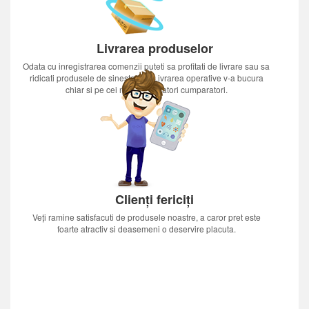
Livrarea produselor
Odata cu inregistrarea comenzii puteti sa profitati de livrare sau sa
ridicati produsele de sinestatator.Livrarea operative v-a bucura
chiar si pe cei mai nerabdatori cumparatori.
Clienți fericiți
Veți ramine satisfacuti de produsele noastre, a caror pret este
foarte atractiv si deasemeni o deservire placuta.