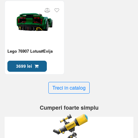
Lego 76907 Lotus#Evija
3699 lei
Treci in catalog
Cumperi foarte simplu