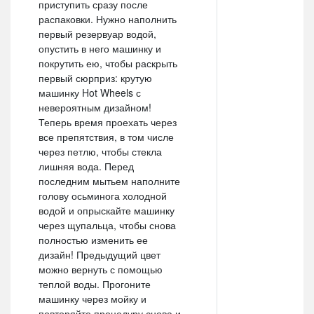
приступить сразу после
распаковки. Нужно наполнить
первый резервуар водой,
опустить в него машинку и
покрутить ею, чтобы раскрыть
первый сюрприз: крутую
машинку Hot Wheels с
невероятным дизайном!
Теперь время проехать через
все препятствия, в том числе
через петлю, чтобы стекла
лишняя вода. Перед
последним мытьем наполните
голову осьминога холодной
водой и опрыскайте машинку
через щупальца, чтобы снова
полностью изменить ее
дизайн! Предыдущий цвет
можно вернуть с помощью
теплой воды. Прогоните
машинку через мойку и
повторяйте процедуру снова и