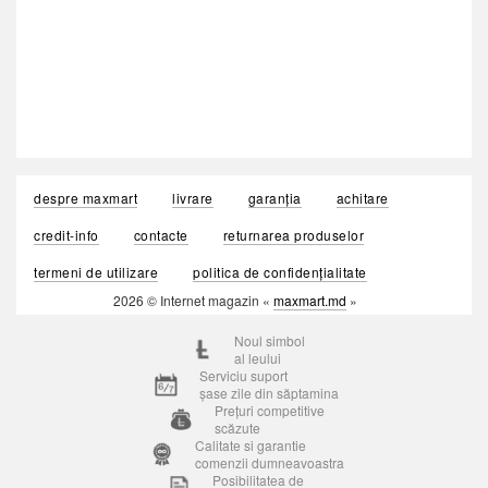
despre maxmart
livrare
garanția
achitare
credit-info
contacte
returnarea produselor
termeni de utilizare
politica de confidențialitate
2026 © Internet magazin «
maxmart.md
»
Noul simbol
al leului
Serviciu suport
șase zile din săptamina
Prețuri competitive
scăzute
Calitate si garantie
comenzii dumneavoastra
Posibilitatea de