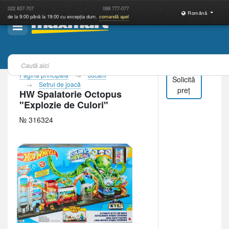
022
837-707
068
777-077
Română
de la 9:00 până la 19:00 cu excepția dum.
comandă apel
Pagina principală
Jucării
Solicită
Setrui de joacă
preț
HW Spalatorie Octopus
"Explozie de Culori"
№ 316324