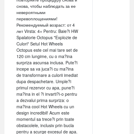
снова, чтобы наблюдать за ее
невероятными
перевоплощениями!
Рекомендуемый возраст: от 4
лет Virsta: 4+ Pentru: Baie?i HW
Spalatorie Octopus "Explozie de
Culori" Setul Hot Wheels
Octopus este cel mai tare set de
120 cm lungime, cu o ma?ina
surpriza ascunsa inclusa. Pute?i
incepe sa va juca?i cu ma?ina
de transformare a culorii imediat
dupa despachetare. Umple?i
primul rezervor cu apa, pune?i
ma?ina in el ?i invarti?i-o pentru
a dezvalui prima surpriza: o
ma?ina cool Hot Wheels cu un
design incredibil! Acum este
momentul sa trece?i prin toate
obstacolele, inclusiv prin bucla
pentru a scurge excesul de apa.