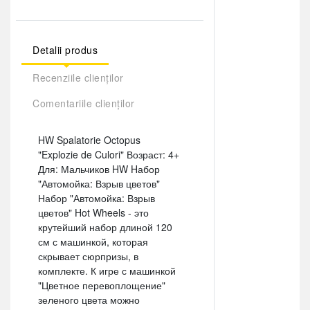
Detalii produs
Recenziile clienților
Comentariile clienților
HW Spalatorie Octopus
"Explozie de Culori" Возраст: 4+
Для: Мальчиков HW Hабор
"Автомойка: Взрыв цветов"
Набор "Автомойка: Взрыв
цветов" Hot Wheels - это
крутейший набор длиной 120
см с машинкой, которая
скрывает сюрпризы, в
комплекте. К игре с машинкой
"Цветное перевоплощение"
зеленого цвета можно