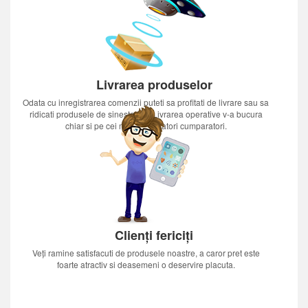
Livrarea produselor
Odata cu inregistrarea comenzii puteti sa profitati de livrare sau sa
ridicati produsele de sinestatator.Livrarea operative v-a bucura
chiar si pe cei mai nerabdatori cumparatori.
Clienți fericiți
Veți ramine satisfacuti de produsele noastre, a caror pret este
foarte atractiv si deasemeni o deservire placuta.