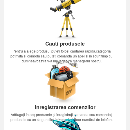
Cauți produsele
Pentru a alege produsul puteti folosi cautarea rapida,categoria
potrivita si comoda sau puteti comanda un apel si in scurt timp cu
dumneavoastra v-a lua legatura menegerul nostru.
Inregistrarea comenzilor
Adăugați în coș produsele și înregistrați comanda sau comandați
produsele cu un singur click introducînd doar numărul de telefon.