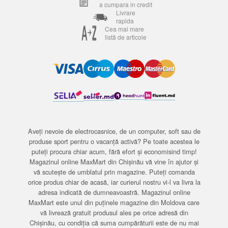
a cumpara in credit
Livrare
rapida
Cea mai mare
listă de articole
Aveți nevoie de electrocasnice, de un computer, soft sau de
produse sport pentru o vacanță activă? Pe toate acestea le
puteți procura chiar acum, fără efort și economisind timp!
Magazinul online MaxMart din Chișinău vă vine în ajutor și
vă scutește de umblatul prin magazine. Puteți comanda
orice produs chiar de acasă, iar curierul nostru vi-l va livra la
adresa indicată de dumneavoastră. Magazinul online
MaxMart este unul din puținele magazine din Moldova care
vă livrează gratuit produsul ales pe orice adresă din
Chișinău, cu condiția că suma cumpărăturii este de nu mai