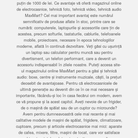
puțin de 1000 de lei. Ce avantaje vă oferă magazinul online
de electrocasnice, tehnică foto, tehnică video, tehnică audio
MaxMart? Cel mai important avantaj este numărul
semnificativ de produse aflate în stoc, printre care se
numără: computerele, laptopurile și accesoriile care țin de
acestea, precum softurile, tastaturile, cablurile, telefoanele
mobile, proiectoare, necesare în epoca tehnologiilor
moderne, aflată în continuă dezvoltare. Veți găsi cu ușurință
un laptop sau calculator pentru muncă sau pentru
divertisment, un telefon performant, care a devenit un
accesoriu indispensabil în zilele noastre. Puteți accesa site-
ul magazinului online MaxMart pentru a găsi și tehnică
audio: boxe, centre și instrumente muzicale, căști, la prețuri
deosebit de avantajoase. Pentru că electrocasnicele de
ultimă generație au devenit din ce în ce mai necesare și
importante, făcându-și loc în casa fiecărui om modern, avem
ce vă propune și la acest capitol. Aveți nevoie de un frigider,
de o mașină de spălat sau de un cuptor cu microunde?
Avem pentru dumneavoastră cele mai recente și mai
calitative modele de mașini de spălat, frigidere, climatizoare,
cuptoare, precum și articole electrocasnice mai mici: aparate
de cafea, mixere, filtre, mașini de tocat, care vor satisface