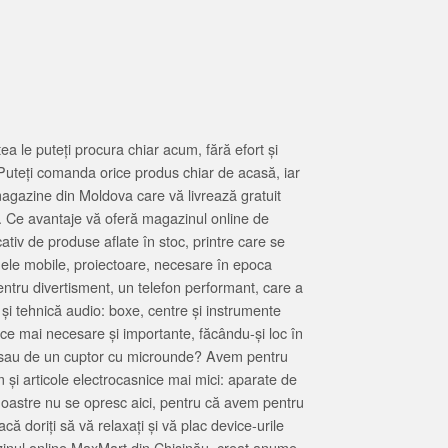
 le puteți procura chiar acum, fără efort și
Puteți comanda orice produs chiar de acasă, iar
magazine din Moldova care vă livrează gratuit
. Ce avantaje vă oferă magazinul online de
tiv de produse aflate în stoc, printre care se
oanele mobile, proiectoare, necesare în epoca
entru divertisment, un telefon performant, care a
 și tehnică audio: boxe, centre și instrumente
 ce mai necesare și importante, făcându-și loc în
at sau de un cuptor cu microunde? Avem pentru
 și articole electrocasnice mai mici: aparate de
e noastre nu se opresc aici, pentru că avem pentru
ă doriți să vă relaxați și vă plac device-urile
zinul online MaxMart din Chișinău, creat anume