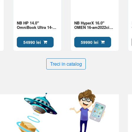
NB HP 14.0"
NB HyperX 16.0"
OmniBook Ultra 14-
OMEN 16-am2022ci
kd0009ci Gray (Core
Black (Core Ultra 7
Ultra 7 356H 32Gb 1Tb
270HX Plus 24Gb 1Tb
Win 11)
5060 8Gb)
54990 lei
59990 lei
Treci in catalog