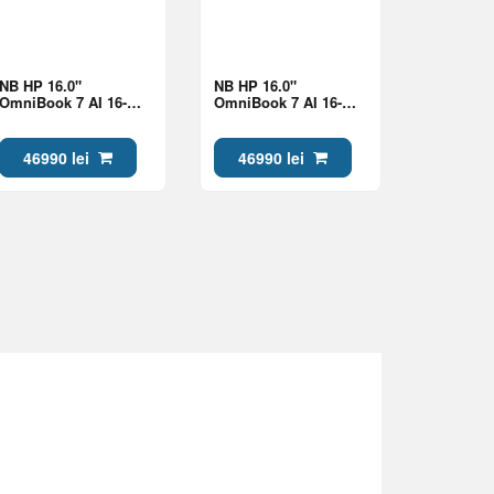
NB HP 16.0"
NB HP 16.0"
OmniBook 7 AI 16-
OmniBook 7 AI 16-
bh0008ci Silver (Core
bh0001ci Silver (Core
Ultra 7 356H 24Gb 1Tb
Ultra 7 356H 24Gb 1Tb
Win 11)
Win 11)
46990 lei
46990 lei