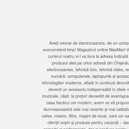
Aveți nevoie de electrocasnice, de un compu
economisind timp! Magazinul online MaxMart din
curierul nostru vi-l va livra la adresa indi
produsul ales pe orice adresă din Chișină
electrocasnice, tehnică foto, tehnică video, 
numără: computerele, laptopurile și accesori
tehnologiilor moderne, aflată în continuă dezvol
devenit un accesoriu indispensabil în zilele 
muzicale, căști, la prețuri deosebit de avantajo
casa fiecărui om modern, avem ce vă propune 
dumneavoastră cele mai recente și mai calitativ
cafea, mixere, filtre, mașini de tocat, care vor 
clienții noștri și produse pentru vacanță – da
comode și performante, dar și produse pentru 