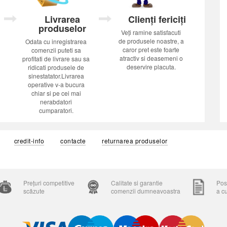
Livrarea
Clienți fericiți
produselor
Veți ramine satisfacuti
de produsele noastre, a
Odata cu inregistrarea
caror pret este foarte
comenzii puteti sa
atractiv si deasemeni o
profitati de livrare sau sa
deservire placuta.
ridicati produsele de
sinestatator.Livrarea
operative v-a bucura
chiar si pe cei mai
nerabdatori
cumparatori.
credit-info
contacte
returnarea produselor
Prețuri competitive
Calitate si garantie
Posi
scăzute
comenzii dumneavoastra
a c