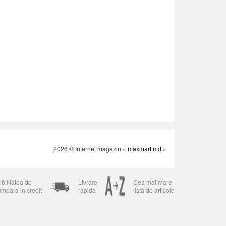
2026 © Internet magazin «
maxmart.md
»
bilitatea de
Livrare
Cea mai mare
umpara in credit
rapida
listă de articole