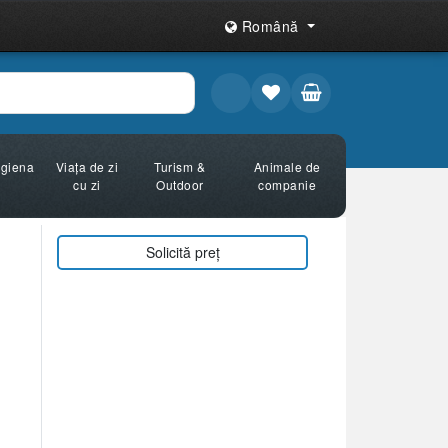
Română
Igiena
Viața de zi
Turism &
Animale de
cu zi
Outdoor
companie
Solicită preț