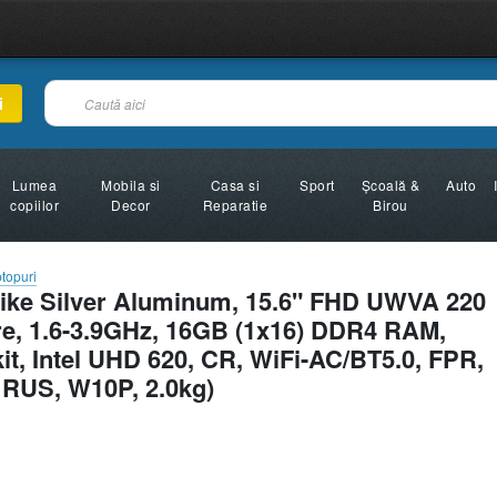
i
Lumea
Mobila si
Casa si
Sport
Şcoală &
Auto
copiilor
Decor
Reparatie
Birou
topuri
ke Silver Aluminum, 15.6" FHD UWVA 220
ore, 1.6-3.9GHz, 16GB (1x16) DDR4 RAM,
 Intel UHD 620, CR, WiFi-AC/BT5.0, FPR,
 RUS, W10P, 2.0kg)