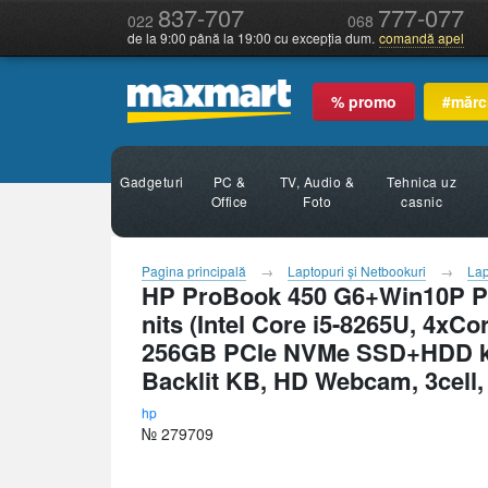
837-707
777-077
022
068
de la 9:00 până la 19:00 cu excepția dum.
comandă apel
% promo
#mărc
Gadgeturi
PC &
TV, Audio &
Tehnica uz
Office
Foto
casnic
Pagina principală
Laptopuri şi Netbookuri
Lap
HP ProBook 450 G6+Win10P Pi
nits (Intel Core i5-8265U, 4xC
256GB PCIe NVMe SSD+HDD kit,
Backlit KB, HD Webcam, 3cell,
hp
№ 279709