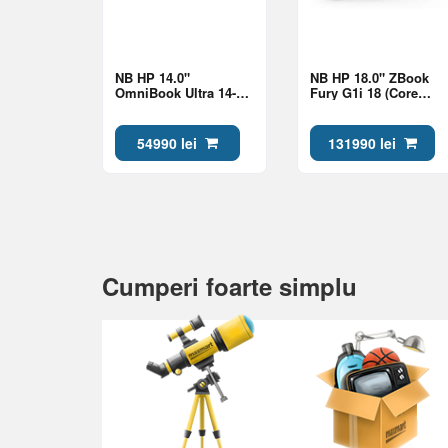
NB HP 14.0"
NB HP 18.0" ZBook
OmniBook Ultra 14-
Fury G1i 18 (Core
kd0013ci Gold (Core
Ultra 9 285HX 64Gb
Ultra 7 356H 32Gb 1Tb
2Tb RTX Pro 2000
Win 11)
8Gb Win 11)
54990 lei
131990 lei
Cumperi foarte simplu