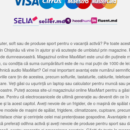
ter, soft sau de produse sport pentru o vacanță activă? Pe toate acestea
 Chișinău vă vine în ajutor și vă scutește de umblatul prin magazine. 
cată de dumneavoastră. Magazinul online MaxMart este unul din puținele 
u, cu condiția că suma cumpărăturii este de nu mai puțin de 1000 de lei
tehnică audio MaxMart? Cel mai important avantaj este numărul semnifica
ile care țin de acestea, precum softurile, tastaturile, cablurile, telef
tare. Veți găsi cu ușurință un laptop sau calculator pentru muncă sau p
noastre. Puteți accesa site-ul magazinului online MaxMart pentru a găsi
ase. Pentru că electrocasnicele de ultimă generație au devenit din ce în
și la acest capitol. Aveți nevoie de un frigider, de o mașină de spăl
e modele de mașini de spălat, frigidere, climatizoare, cuptoare, precum
satisface chiar și cerințele celei mai pretențioase gospodine. Avantajel
că preferați odihna activă și aveți nevoie de produse pentru sport sau dac
casă, pentru reparația și amenajarea acesteia. Găsiți de toate la maga