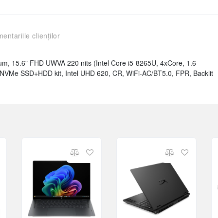
entariile clienților
, 15.6" FHD UWVA 220 nits (Intel Core i5-8265U, 4xCore, 1.6-
Me SSD+HDD kit, Intel UHD 620, CR, WiFi-AC/BT5.0, FPR, Backlit