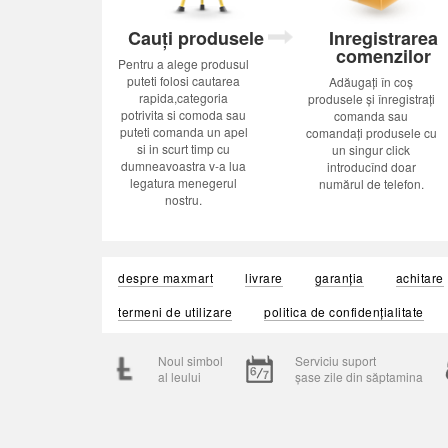
Cauți produsele
Inregistrarea
comenzilor
Pentru a alege produsul
puteti folosi cautarea
Adăugați în coș
rapida,categoria
produsele și înregistrați
potrivita si comoda sau
comanda sau
puteti comanda un apel
comandați produsele cu
si in scurt timp cu
un singur click
dumneavoastra v-a lua
introducînd doar
legatura menegerul
numărul de telefon.
nostru.
despre maxmart
livrare
garanția
achitare
termeni de utilizare
politica de confidențialitate
Noul simbol
Serviciu suport
al leului
șase zile din săptamina