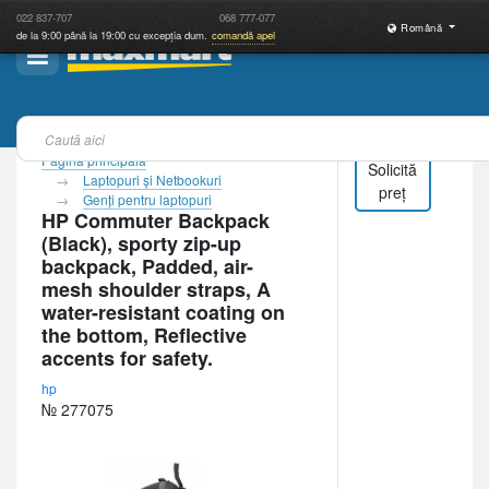
022
837-707
068
777-077
Română
de la 9:00 până la 19:00 cu excepția dum.
comandă apel
Pagina principală
Solicită
Laptopuri şi Netbookuri
preț
Genţi pentru laptopuri
HP Commuter Backpack
(Black), sporty zip-up
backpack, Padded, air-
mesh shoulder straps, A
water-resistant coating on
the bottom, Reflective
accents for safety.
hp
№ 277075