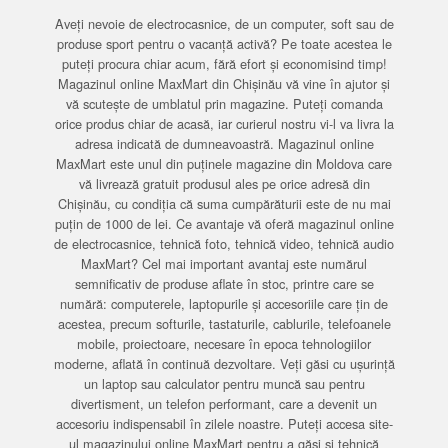
Aveți nevoie de electrocasnice, de un computer, soft sau de
produse sport pentru o vacanță activă? Pe toate acestea le
puteți procura chiar acum, fără efort și economisind timp!
Magazinul online MaxMart din Chișinău vă vine în ajutor și
vă scutește de umblatul prin magazine. Puteți comanda
orice produs chiar de acasă, iar curierul nostru vi-l va livra la
adresa indicată de dumneavoastră. Magazinul online
MaxMart este unul din puținele magazine din Moldova care
vă livrează gratuit produsul ales pe orice adresă din
Chișinău, cu condiția că suma cumpărăturii este de nu mai
puțin de 1000 de lei. Ce avantaje vă oferă magazinul online
de electrocasnice, tehnică foto, tehnică video, tehnică audio
MaxMart? Cel mai important avantaj este numărul
semnificativ de produse aflate în stoc, printre care se
numără: computerele, laptopurile și accesoriile care țin de
acestea, precum softurile, tastaturile, cablurile, telefoanele
mobile, proiectoare, necesare în epoca tehnologiilor
moderne, aflată în continuă dezvoltare. Veți găsi cu ușurință
un laptop sau calculator pentru muncă sau pentru
divertisment, un telefon performant, care a devenit un
accesoriu indispensabil în zilele noastre. Puteți accesa site-
ul magazinului online MaxMart pentru a găsi și tehnică