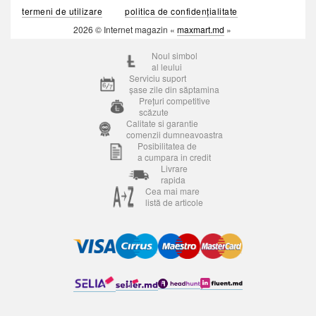
termeni de utilizare
politica de confidențialitate
2026 © Internet magazin «
maxmart.md
»
Noul simbol
al leului
Serviciu suport
șase zile din săptamina
Prețuri competitive
scăzute
Calitate si garantie
comenzii dumneavoastra
Posibilitatea de
a cumpara in credit
Livrare
rapida
Cea mai mare
listă de articole