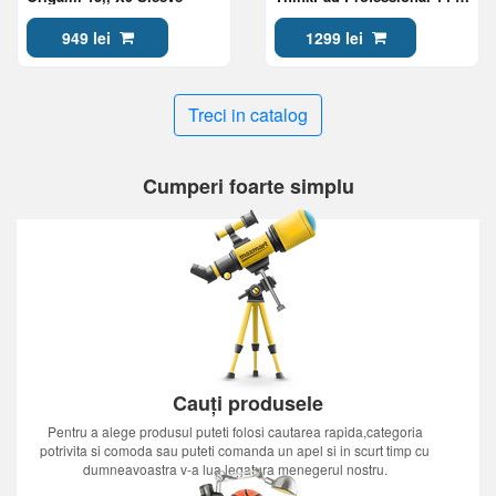
inch Topload Gen 2
949 lei
1299 lei
Treci in catalog
Cumperi foarte simplu
Cauți produsele
Pentru a alege produsul puteti folosi cautarea rapida,categoria
potrivita si comoda sau puteti comanda un apel si in scurt timp cu
dumneavoastra v-a lua legatura menegerul nostru.