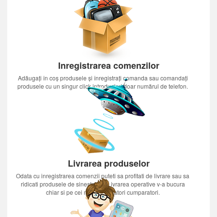
Inregistrarea comenzilor
Adăugați în coș produsele și înregistrați comanda sau comandați
produsele cu un singur click introducînd doar numărul de telefon.
Livrarea produselor
Odata cu inregistrarea comenzii puteti sa profitati de livrare sau sa
ridicati produsele de sinestatator.Livrarea operative v-a bucura
chiar si pe cei mai nerabdatori cumparatori.