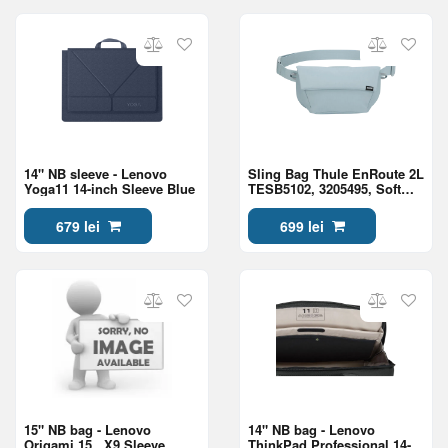
14" NB sleeve - Lenovo
Sling Bag Thule EnRoute 2L
Yoga11 14-inch Sleeve Blue
TESB5102, 3205495, Soft
Blue/Darkest Blue
679 lei
699 lei
15" NB bag - Lenovo
14" NB bag - Lenovo
Origami 15,, X9 Sleeve
ThinkPad Professional 14-