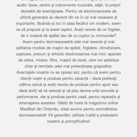
audio: boxe, centre și instrumente muzicale, căști, la prețuri
deosebit de avantajoase. Pentru că electrocasnicele de
ultimă generație au devenit din ce în ce mai necesare și
importante, făcându-și loc în casa fiecărui om modern, avem
ce vă propune și la acest capitol. Aveți nevoie de un frigider,
de o mașină de spălat sau de un cuptor cu microunde?
Avem pentru dumneavoastră cele mai recente și mai
calitative modele de mașini de spălat, frigidere, climatizoare,
cuptoare, precum și articole electrocasnice mai mici: aparate
de cafea, mixere, filtre, mașini de tocat, care vor satisface
chiar și cerințele celei mai pretențioase gospodine.
Avantajele noastre nu se opresc aici, pentru că avem pentru
clienții noștri și produse pentru vacanță – dacă preferați
odihna activă și aveți nevoie de produse pentru sport sau
dacă doriți să vă relaxați și vă plac device-urile comode și
performante, dar și produse pentru casă, pentru reparația și
amenajarea acesteia. Găsiți de toate la magazinul online
MaxMart din Chișinău, creat anume pentru comoditatea
dumneavoastră! Vă garantăm calitate înaltă a produselor
noastre și promptitudine!