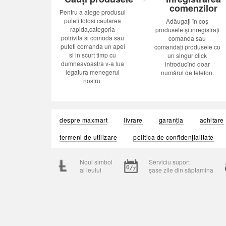
comenzilor
Pentru a alege produsul
puteti folosi cautarea
Adăugați în coș
rapida,categoria
produsele și înregistrați
potrivita si comoda sau
comanda sau
puteti comanda un apel
comandați produsele cu
si in scurt timp cu
un singur click
dumneavoastra v-a lua
introducînd doar
legatura menegerul
numărul de telefon.
nostru.
despre maxmart
livrare
garanția
achitare
termeni de utilizare
politica de confidențialitate
Noul simbol
Serviciu suport
al leului
șase zile din săptamina