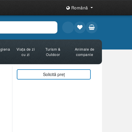
Română
Igiena
Viața de zi
Turism &
Animale de
cu zi
Outdoor
companie
Solicită preț