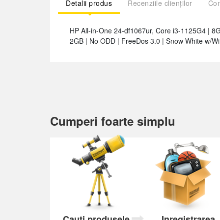
Detalii produs
Recenziile clienților
Com
HP All-in-One 24-df1067ur, Core i3-1125G4 |
2GB | No ODD | FreeDos 3.0 | Snow White w/W
Cumperi foarte simplu
Cauți produsele
Inregistrarea