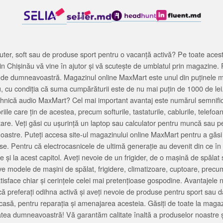
ter, soft sau de produse sport pentru o vacanță activă? Pe toate acestea
 Chișinău vă vine în ajutor și vă scutește de umblatul prin magazine. 
cată de dumneavoastră. Magazinul online MaxMart este unul din puținele 
u, cu condiția că suma cumpărăturii este de nu mai puțin de 1000 de lei
tehnică audio MaxMart? Cel mai important avantaj este numărul semnifica
ile care țin de acestea, precum softurile, tastaturile, cablurile, telef
tare. Veți găsi cu ușurință un laptop sau calculator pentru muncă sau p
noastre. Puteți accesa site-ul magazinului online MaxMart pentru a găsi
ase. Pentru că electrocasnicele de ultimă generație au devenit din ce în
și la acest capitol. Aveți nevoie de un frigider, de o mașină de spăl
e modele de mașini de spălat, frigidere, climatizoare, cuptoare, precum
satisface chiar și cerințele celei mai pretențioase gospodine. Avantajel
că preferați odihna activă și aveți nevoie de produse pentru sport sau dac
casă, pentru reparația și amenajarea acesteia. Găsiți de toate la maga
tea dumneavoastră! Vă garantăm calitate înaltă a produselor noastre ș