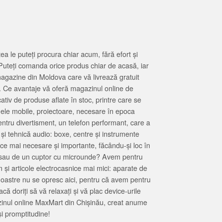
 le puteți procura chiar acum, fără efort și
Puteți comanda orice produs chiar de acasă, iar
magazine din Moldova care vă livrează gratuit
. Ce avantaje vă oferă magazinul online de
tiv de produse aflate în stoc, printre care se
oanele mobile, proiectoare, necesare în epoca
entru divertisment, un telefon performant, care a
 și tehnică audio: boxe, centre și instrumente
 ce mai necesare și importante, făcându-și loc în
at sau de un cuptor cu microunde? Avem pentru
 și articole electrocasnice mai mici: aparate de
e noastre nu se opresc aici, pentru că avem pentru
ă doriți să vă relaxați și vă plac device-urile
zinul online MaxMart din Chișinău, creat anume
i promptitudine!