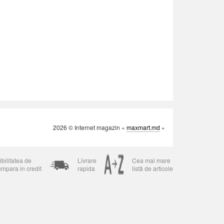
2026 © Internet magazin «
maxmart.md
»
bilitatea de
Livrare
Cea mai mare
umpara in credit
rapida
listă de articole