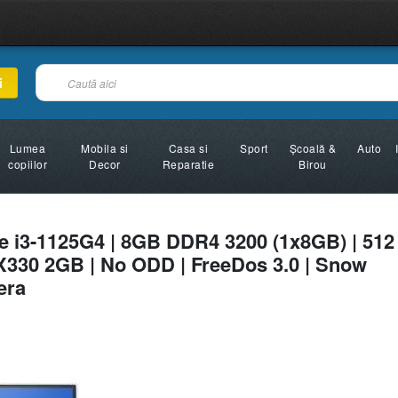
i
Lumea
Mobila si
Casa si
Sport
Şcoală &
Auto
copiilor
Decor
Reparatie
Birou
re i3-1125G4 | 8GB DDR4 3200 (1x8GB) | 512
330 2GB | No ODD | FreeDos 3.0 | Snow
era