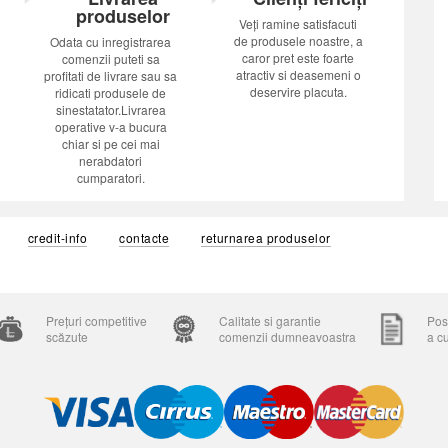
produselor
Veți ramine satisfacuti
de produsele noastre, a
Odata cu inregistrarea
caror pret este foarte
comenzii puteti sa
atractiv si deasemeni o
profitati de livrare sau sa
deservire placuta.
ridicati produsele de
sinestatator.Livrarea
operative v-a bucura
chiar si pe cei mai
nerabdatori
cumparatori.
credit-info
contacte
returnarea produselor
Prețuri competitive
Calitate si garantie
Posi
scăzute
comenzii dumneavoastra
a c