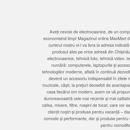
Aveți nevoie de electrocasnice, de un compu
economisind timp! Magazinul online MaxMart din
curierul nostru vi-l va livra la adresa indi
produsul ales pe orice adresă din Chișină
electrocasnice, tehnică foto, tehnică video, 
numără: computerele, laptopurile și accesori
tehnologiilor moderne, aflată în continuă dezvol
devenit un accesoriu indispensabil în zilele 
muzicale, căști, la prețuri deosebit de avantajo
casa fiecărui om modern, avem ce vă propune 
dumneavoastră cele mai recente și mai calitativ
cafea, mixere, filtre, mașini de tocat, care vor 
clienții noștri și produse pentru vacanță – da
comode și performante, dar și produse pentru 
pentru comodita