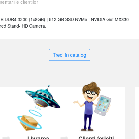
entariile clienților
 8GB DDR4 3200 (1x8GB) | 512 GB SSD NVMe | NVIDIA Gef MX330
ired Stand- HD Camera.
Treci in catalog
Livrarea
Clienți fericiți