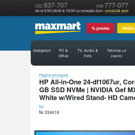
837-707
777-077
022
068
de la 9:00 până la 19:00 cu excepția dum.
comandă apel
% promo
#mărc
Gadgeturi
PC &
TV, Audio &
Tehnica uz
Office
Foto
casnic
Pagina principală
HP All-in-One 24-df1067ur, Co
GB SSD NVMe | NVIDIA Gef MX
White w/Wired Stand- HD Cam
hp
№ 334618