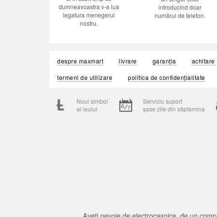
dumneavoastra v-a lua
introducînd doar
legatura menegerul
numărul de telefon.
nostru.
despre maxmart
livrare
garanția
achitare
termeni de utilizare
politica de confidențialitate
Noul simbol
Serviciu suport
al leului
șase zile din săptamina
Aveți nevoie de electrocasnice, de un compu