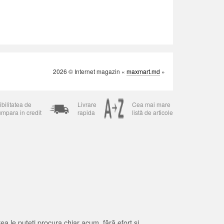
2026 © Internet magazin «
maxmart.md
»
bilitatea de
Livrare
Cea mai mare
umpara in credit
rapida
listă de articole
 le puteți procura chiar acum, fără efort și