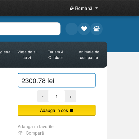
Română
Igiena
Viața de zi
Turism &
Animale de
cu zi
Outdoor
companie
2300.78 lei
-
+
Adauga in cos
Adaugă în favorite
Compară