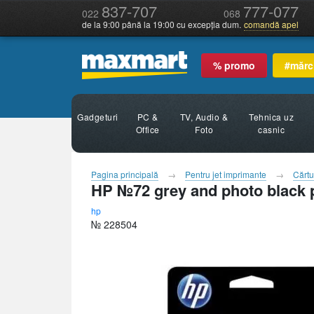
837-707
777-077
022
068
de la 9:00 până la 19:00 cu excepția dum.
comandă apel
% promo
#mărc
Gadgeturi
PC &
TV, Audio &
Tehnica uz
Office
Foto
casnic
Pagina principală
Pentru jet imprimante
Cărtu
HP №72 grey and photo black 
hp
№ 228504