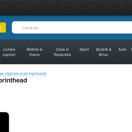
i
Lumea
Mobila si
Casa si
Sport
Şcoală &
Auto
copiilor
Decor
Reparatie
Birou
şe originale pt jet imprimante
printhead