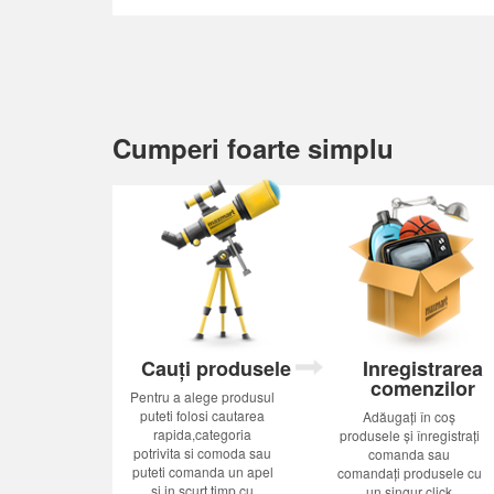
Cumperi foarte simplu
Cauți produsele
Inregistrarea
comenzilor
Pentru a alege produsul
puteti folosi cautarea
Adăugați în coș
rapida,categoria
produsele și înregistrați
potrivita si comoda sau
comanda sau
puteti comanda un apel
comandați produsele cu
si in scurt timp cu
un singur click