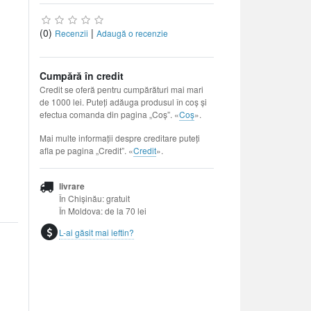
(0)
|
Recenzii
Adaugă o recenzie
Cumpără în credit
Credit se oferă pentru cumpărături mai mari
de 1000 lei. Puteți adăuga produsul în coș și
efectua comanda din pagina „Coș”. «
Coș
».
Mai multe informații despre creditare puteți
afla pe pagina „Credit”. «
Credit
».
livrare
În Chișinău: gratuit
În Moldova: de la 70 lei
L-ai găsit mai ieftin?