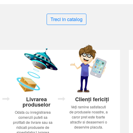
Treci in catalog
Livrarea
Clienți fericiți
produselor
Veți ramine satisfacuti
de produsele noastre, a
Odata cu inregistrarea
caror pret este foarte
comenzii puteti sa
atractiv si deasemeni o
profitati de livrare sau sa
deservire placuta.
ridicati produsele de
sinestatator.Livrarea