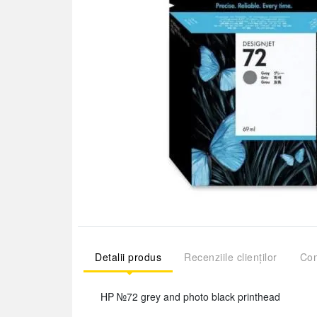
Detalii produs
Recenziile clienților
Com
HP №72 grey and photo black printhead