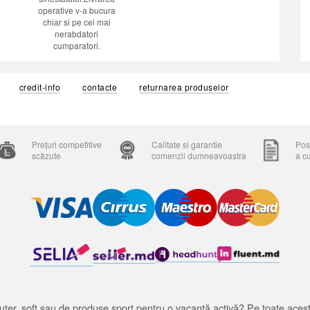
operative v-a bucura
chiar si pe cei mai
nerabdatori
cumparatori.
credit-info
contacte
returnarea produselor
Prețuri competitive
Calitate si garantie
Posi
scăzute
comenzii dumneavoastra
a c
ter, soft sau de produse sport pentru o vacanță activă? Pe toate acestea