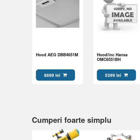
Hood AEG DBB4651M
Hood/inc Hansa
OMC6551BH
8699 lei
5399 lei
Cumperi foarte simplu