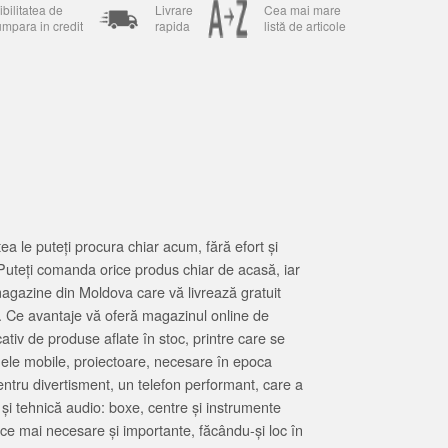
bilitatea de
Livrare
Cea mai mare
umpara in credit
rapida
listă de articole
 le puteți procura chiar acum, fără efort și
Puteți comanda orice produs chiar de acasă, iar
magazine din Moldova care vă livrează gratuit
. Ce avantaje vă oferă magazinul online de
tiv de produse aflate în stoc, printre care se
oanele mobile, proiectoare, necesare în epoca
entru divertisment, un telefon performant, care a
 și tehnică audio: boxe, centre și instrumente
 ce mai necesare și importante, făcându-și loc în