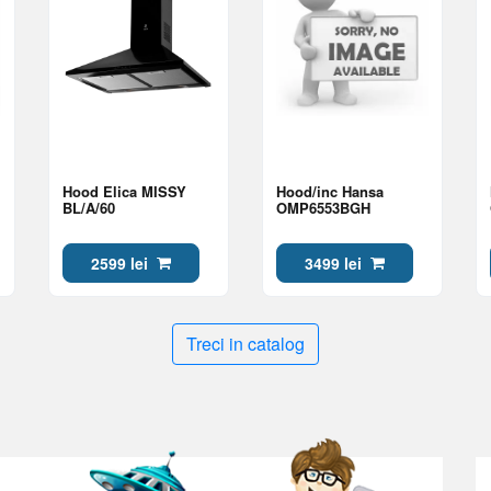
Hood Elica MISSY
Hood/inc Hansa
BL/A/60
OMP6553BGH
2599 lei
3499 lei
Treci in catalog