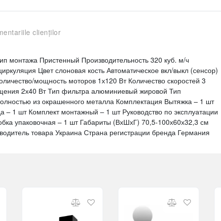
entariile clienților
Тип монтажа Пристенный Производительность 320 куб. м/ч
иркуляция Цвет слоновая кость Автоматическое вкл/выкл (сенсор)
оличество/мощность моторов 1х120 Вт Количество скоростей 3
ещения 2х40 Вт Тип фильтра алюминиевый жировой Тип
олностью из окрашенного металла Комплектация Вытяжка – 1 шт
а – 1 шт Комплект монтажный – 1 шт Руководство по эксплуатации
обка упаковочная – 1 шт Габариты (ВхШхГ) 70,5-100х60х32,3 см
оизводитель товара Украина Страна регистрации бренда Германия