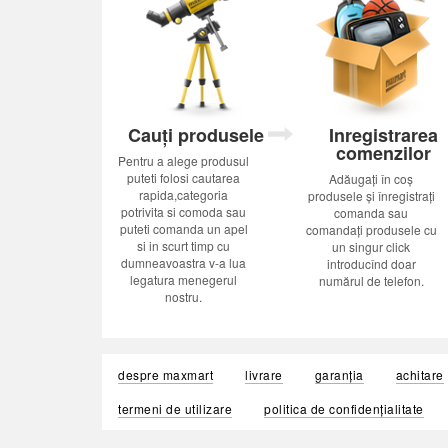
Cauți produsele
Inregistrarea
comenzilor
Pentru a alege produsul
puteti folosi cautarea
Adăugați în coș
rapida,categoria
produsele și înregistrați
potrivita si comoda sau
comanda sau
puteti comanda un apel
comandați produsele cu
si in scurt timp cu
un singur click
dumneavoastra v-a lua
introducînd doar
legatura menegerul
numărul de telefon.
nostru.
despre maxmart
livrare
garanția
achitare
termeni de utilizare
politica de confidențialitate