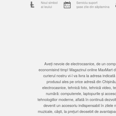
Noul simbol
Serviciu suport
al leului
șase zile din săptamina
Aveți nevoie de electrocasnice, de un compu
economisind timp! Magazinul online MaxMart din
curierul nostru vi-l va livra la adresa indi
produsul ales pe orice adresă din Chișină
electrocasnice, tehnică foto, tehnică video, 
numără: computerele, laptopurile și accesori
tehnologiilor moderne, aflată în continuă dezvol
devenit un accesoriu indispensabil în zilele 
muzicale, căști, la prețuri deosebit de avantajo