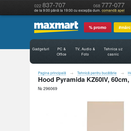
837-707
777-077
022
068
de la 9:00 până la 19:00 cu excepția dum.
comandă apel
% promo
#mărc
Gadgeturi
PC &
TV, Audio &
Tehnica uz
Office
Foto
casnic
Pagina principală
Tehnică pentru bucătărie
H
Hood Pyramida KZ60IV, 60cm, 
№ 296069