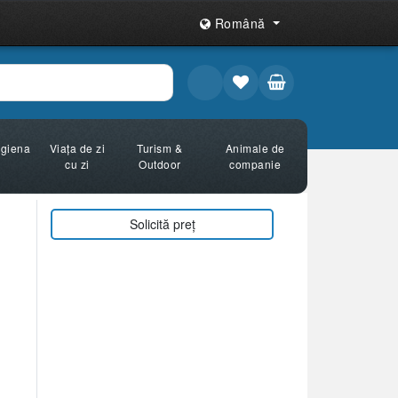
Română
Igiena
Viața de zi
Turism &
Animale de
cu zi
Outdoor
companie
Solicită preț