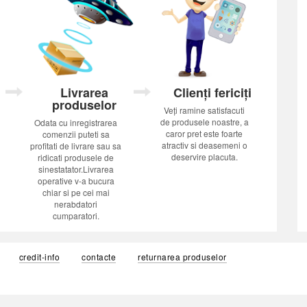
Livrarea
Clienți fericiți
produselor
Veți ramine satisfacuti
de produsele noastre, a
Odata cu inregistrarea
caror pret este foarte
comenzii puteti sa
atractiv si deasemeni o
profitati de livrare sau sa
deservire placuta.
ridicati produsele de
sinestatator.Livrarea
operative v-a bucura
chiar si pe cei mai
nerabdatori
cumparatori.
credit-info
contacte
returnarea produselor