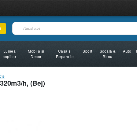
i
Lumea
Mobila si
Casa si
Sport
Şcoală &
Auto
copiilor
Decor
Reparatie
Birou
ote
320m3/h, (Bej)