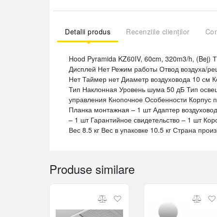
Detalii produs
Recenziile clienților
Com
Hood Pyramida KZ60IV, 60cm, 320m3/h, (Bej) 
Дисплей Нет Режим работы Отвод воздуха/рец
Нет Таймер нет Диаметр воздуховода 10 см К
Тип Наклонная Уровень шума 50 дБ Тип осв
управления Кнопочное Особенности Корпус п
Планка монтажная – 1 шт Адаптер воздуховод
– 1 шт Гарантийное свидетельство – 1 шт Кор
Вес 8.5 кг Вес в упаковке 10.5 кг Страна пр
Produse similare