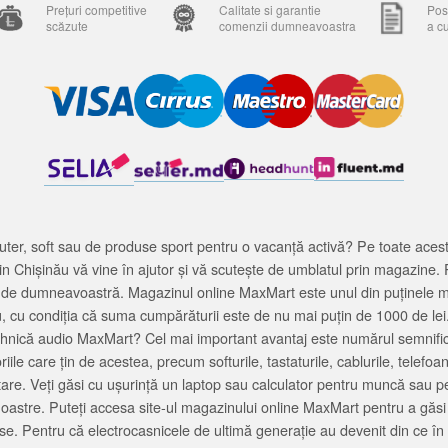
Prețuri competitive
Calitate si garantie
Posi
scăzute
comenzii dumneavoastra
a c
ter, soft sau de produse sport pentru o vacanță activă? Pe toate acestea
 Chișinău vă vine în ajutor și vă scutește de umblatul prin magazine. 
cată de dumneavoastră. Magazinul online MaxMart este unul din puținele 
u, cu condiția că suma cumpărăturii este de nu mai puțin de 1000 de lei
tehnică audio MaxMart? Cel mai important avantaj este numărul semnifica
ile care țin de acestea, precum softurile, tastaturile, cablurile, telef
tare. Veți găsi cu ușurință un laptop sau calculator pentru muncă sau p
noastre. Puteți accesa site-ul magazinului online MaxMart pentru a găsi
ase. Pentru că electrocasnicele de ultimă generație au devenit din ce în