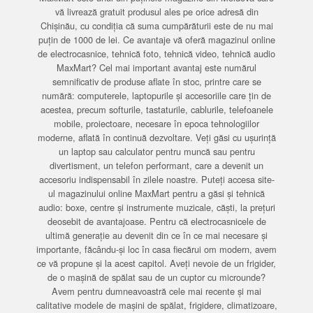
vă livrează gratuit produsul ales pe orice adresă din
Chișinău, cu condiția că suma cumpărăturii este de nu mai
puțin de 1000 de lei. Ce avantaje vă oferă magazinul online
de electrocasnice, tehnică foto, tehnică video, tehnică audio
MaxMart? Cel mai important avantaj este numărul
semnificativ de produse aflate în stoc, printre care se
numără: computerele, laptopurile și accesoriile care țin de
acestea, precum softurile, tastaturile, cablurile, telefoanele
mobile, proiectoare, necesare în epoca tehnologiilor
moderne, aflată în continuă dezvoltare. Veți găsi cu ușurință
un laptop sau calculator pentru muncă sau pentru
divertisment, un telefon performant, care a devenit un
accesoriu indispensabil în zilele noastre. Puteți accesa site-
ul magazinului online MaxMart pentru a găsi și tehnică
audio: boxe, centre și instrumente muzicale, căști, la prețuri
deosebit de avantajoase. Pentru că electrocasnicele de
ultimă generație au devenit din ce în ce mai necesare și
importante, făcându-și loc în casa fiecărui om modern, avem
ce vă propune și la acest capitol. Aveți nevoie de un frigider,
de o mașină de spălat sau de un cuptor cu microunde?
Avem pentru dumneavoastră cele mai recente și mai
calitative modele de mașini de spălat, frigidere, climatizoare,