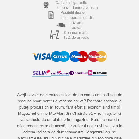
Calitate si garantie
comenzii dumneavoastra
Posibilitatea de
a cumpara in credit
Livrare
rapida
Cea mai mare
listă de articole
Aveți nevoie de electrocasnice, de un computer, soft sau de
produse sport pentru o vacanță activă? Pe toate acestea le
puteți procura chiar acum, fără efort și economisind timp!
Magazinul online MaxMart din Chișinău vă vine în ajutor și
vă scutește de umblatul prin magazine. Puteți comanda
orice produs chiar de acasă, iar curierul nostru vi-l va livra la
adresa indicată de dumneavoastră. Magazinul online
MaxMart este unul din puținele magazine din Moldova care