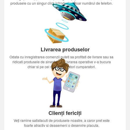
produsele cu un singur click introducînd doar numărul de telefon.
Livrarea produselor
Odata cu inregistrarea comenzii puteti sa profitati de livrare sau sa
ridicati produsele de sinestatator.Livrarea operative v-a bucura
chiar si pe cei mai nerabdatori cumparatori.
Clienți fericiți
Veți ramine satisfacuti de produsele noastre, a caror pret este
foarte atractiv si deasemeni o deservire placuta.