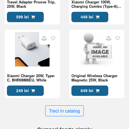
Travel Adapter Proove Trip,
Xiaomi Charger 100W,
25W, Black
Charging Combo (Type-A),
BHR095VEU, White
599 lei
449 lei
Xiaomi Charger 20W, Type-
Original Wireless Charger
C, BHR08M8EU, White
Magnetic 25W, Black
249 lei
649 lei
Treci in catalog