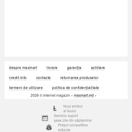
despre maxmart
livrare
garanția
achitare
credit-info
contacte
returnarea produselor
termeni de utilizare
politica de confidențialitate
2026 © Internet magazin «
maxmart.md
»
Noul simbol
al leului
Serviciu suport
șase zile din săptamina
Prețuri competitive
scăzute