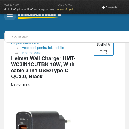
022
837-707
068
777-077
Română
de la 9:00 până la 19:00 cu excepția dum.
comandă apel
Pagina principală
Solicită
Accesorii pentru tel. mobile
preț
Încărcătoare
Helmet Wall Charger HMT-
WC3IN1CUTBK 18W, With
cable 3 in1 USB/Type-C
QC3.0, Black
№ 321014