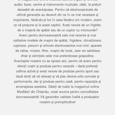
audio: boxe, centre și instrumente muzicale, căști, la prețuri
deosebit de avantajoase. Pentru că electrocasnicele de
ultimă generație au devenit din ce în ce mai necesare și
importante, făcându-și loc în casa fiecărui om modern, avem
ce vă propune și la acest capitol. Aveți nevoie de un frigider,
de o mașină de spălat sau de un cuptor cu microunde?
Avem pentru dumneavoastră cele mai recente și mai
calitative modele de mașini de spălat, frigidere, climatizoare,
cuptoare, precum și articole electrocasnice mai mici: aparate
de cafea, mixere, filtre, mașini de tocat, care vor satisface
chiar și cerințele celei mai pretențioase gospodine.
Avantajele noastre nu se opresc aici, pentru că avem pentru
clienții noștri și produse pentru vacanță – dacă preferați
odihna activă și aveți nevoie de produse pentru sport sau
dacă doriți să vă relaxați și vă plac device-urile comode și
performante, dar și produse pentru casă, pentru reparația și
amenajarea acesteia. Găsiți de toate la magazinul online
MaxMart din Chișinău, creat anume pentru comoditatea
dumneavoastră! Vă garantăm calitate înaltă a produselor
noastre și promptitudine!