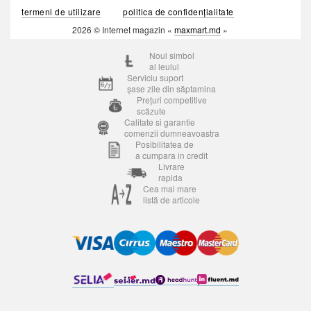
termeni de utilizare
politica de confidențialitate
2026 © Internet magazin «
maxmart.md
»
Noul simbol
al leului
Serviciu suport
șase zile din săptamina
Prețuri competitive
scăzute
Calitate si garantie
comenzii dumneavoastra
Posibilitatea de
a cumpara in credit
Livrare
rapida
Cea mai mare
listă de articole