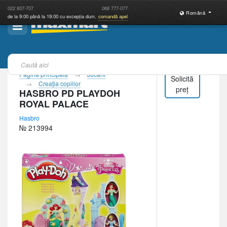
022
837-707
068
777-077
Română
de la 9:00 până la 19:00 cu excepția dum.
comandă apel
Pagina principală
Jucării
Solicită
Creaţia copiilor
preț
HASBRO PD PLAYDOH
ROYAL PALACE
Hasbro
№ 213994