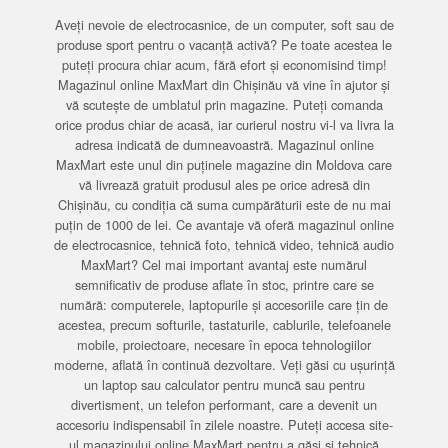
Aveți nevoie de electrocasnice, de un computer, soft sau de
produse sport pentru o vacanță activă? Pe toate acestea le
puteți procura chiar acum, fără efort și economisind timp!
Magazinul online MaxMart din Chișinău vă vine în ajutor și
vă scutește de umblatul prin magazine. Puteți comanda
orice produs chiar de acasă, iar curierul nostru vi-l va livra la
adresa indicată de dumneavoastră. Magazinul online
MaxMart este unul din puținele magazine din Moldova care
vă livrează gratuit produsul ales pe orice adresă din
Chișinău, cu condiția că suma cumpărăturii este de nu mai
puțin de 1000 de lei. Ce avantaje vă oferă magazinul online
de electrocasnice, tehnică foto, tehnică video, tehnică audio
MaxMart? Cel mai important avantaj este numărul
semnificativ de produse aflate în stoc, printre care se
numără: computerele, laptopurile și accesoriile care țin de
acestea, precum softurile, tastaturile, cablurile, telefoanele
mobile, proiectoare, necesare în epoca tehnologiilor
moderne, aflată în continuă dezvoltare. Veți găsi cu ușurință
un laptop sau calculator pentru muncă sau pentru
divertisment, un telefon performant, care a devenit un
accesoriu indispensabil în zilele noastre. Puteți accesa site-
ul magazinului online MaxMart pentru a găsi și tehnică