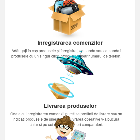
Inregistrarea comenzilor
Adăugați în coș produsele și înregistrați comanda sau comandați
produsele cu un singur click introducînd doar numărul de telefon.
Livrarea produselor
Odata cu inregistrarea comenzii puteti sa profitati de livrare sau sa
ridicati produsele de sinestatator.Livrarea operative v-a bucura
chiar si pe cei mai nerabdatori cumparatori.