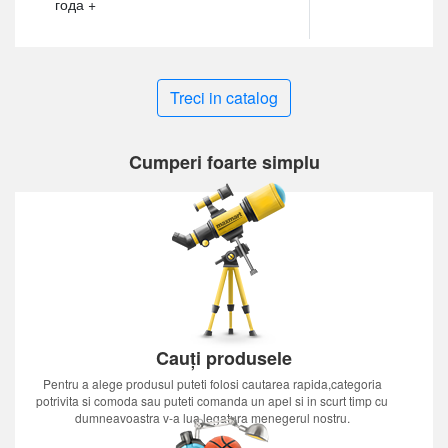
года +
Treci in catalog
Cumperi foarte simplu
Cauți produsele
Pentru a alege produsul puteti folosi cautarea rapida,categoria
potrivita si comoda sau puteti comanda un apel si in scurt timp cu
dumneavoastra v-a lua legatura menegerul nostru.