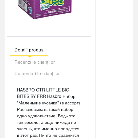
Detalii produs
Recenziile clienților
Comentariile clienților
HASBRO OTR LITTLE BIG
BITES BY FRR Hasbro Набор
"Маленькие кусачки" (в ассорт)
Распаковывать такой набор -
одно удовольствие! Ведь это
так весело, а еще никогда не
знаешь, кто именно попадется
в этот раз. Ничто не сравнится