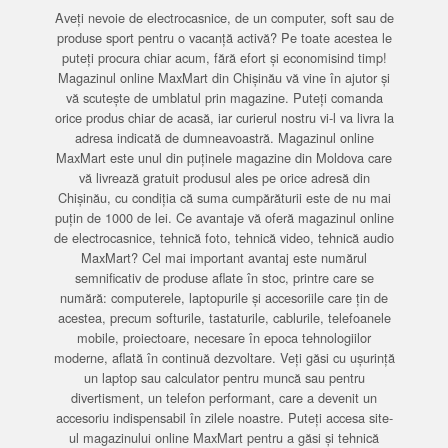
Aveți nevoie de electrocasnice, de un computer, soft sau de
produse sport pentru o vacanță activă? Pe toate acestea le
puteți procura chiar acum, fără efort și economisind timp!
Magazinul online MaxMart din Chișinău vă vine în ajutor și
vă scutește de umblatul prin magazine. Puteți comanda
orice produs chiar de acasă, iar curierul nostru vi-l va livra la
adresa indicată de dumneavoastră. Magazinul online
MaxMart este unul din puținele magazine din Moldova care
vă livrează gratuit produsul ales pe orice adresă din
Chișinău, cu condiția că suma cumpărăturii este de nu mai
puțin de 1000 de lei. Ce avantaje vă oferă magazinul online
de electrocasnice, tehnică foto, tehnică video, tehnică audio
MaxMart? Cel mai important avantaj este numărul
semnificativ de produse aflate în stoc, printre care se
numără: computerele, laptopurile și accesoriile care țin de
acestea, precum softurile, tastaturile, cablurile, telefoanele
mobile, proiectoare, necesare în epoca tehnologiilor
moderne, aflată în continuă dezvoltare. Veți găsi cu ușurință
un laptop sau calculator pentru muncă sau pentru
divertisment, un telefon performant, care a devenit un
accesoriu indispensabil în zilele noastre. Puteți accesa site-
ul magazinului online MaxMart pentru a găsi și tehnică