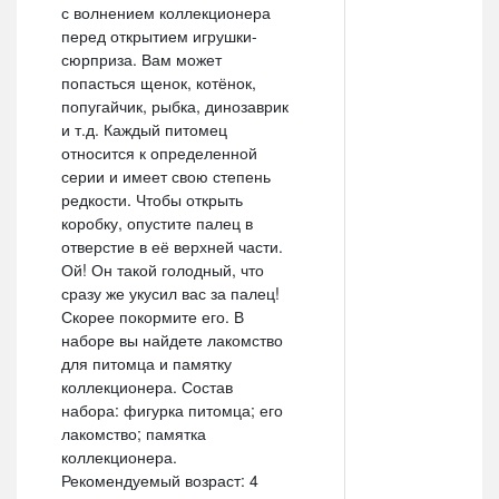
с волнением коллекционера
перед открытием игрушки-
сюрприза. Вам может
попасться щенок, котёнок,
попугайчик, рыбка, динозаврик
и т.д. Каждый питомец
относится к определенной
серии и имеет свою степень
редкости. Чтобы открыть
коробку, опустите палец в
отверстие в её верхней части.
Ой! Он такой голодный, что
сразу же укусил вас за палец!
Скорее покормите его. В
наборе вы найдете лакомство
для питомца и памятку
коллекционера. Состав
набора: фигурка питомца; его
лакомство; памятка
коллекционера.
Рекомендуемый возраст: 4