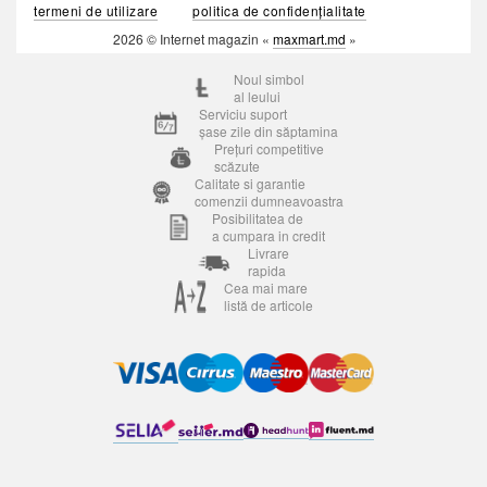
termeni de utilizare
politica de confidențialitate
2026 © Internet magazin «
maxmart.md
»
Noul simbol
al leului
Serviciu suport
șase zile din săptamina
Prețuri competitive
scăzute
Calitate si garantie
comenzii dumneavoastra
Posibilitatea de
a cumpara in credit
Livrare
rapida
Cea mai mare
listă de articole