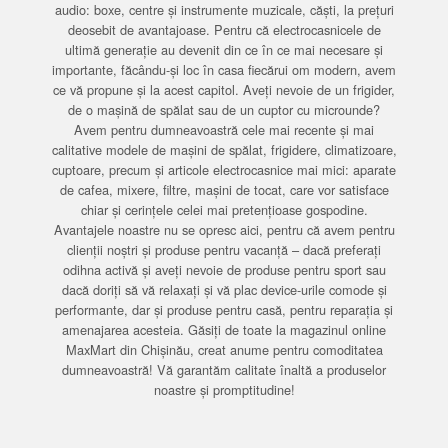
audio: boxe, centre și instrumente muzicale, căști, la prețuri
deosebit de avantajoase. Pentru că electrocasnicele de
ultimă generație au devenit din ce în ce mai necesare și
importante, făcându-și loc în casa fiecărui om modern, avem
ce vă propune și la acest capitol. Aveți nevoie de un frigider,
de o mașină de spălat sau de un cuptor cu microunde?
Avem pentru dumneavoastră cele mai recente și mai
calitative modele de mașini de spălat, frigidere, climatizoare,
cuptoare, precum și articole electrocasnice mai mici: aparate
de cafea, mixere, filtre, mașini de tocat, care vor satisface
chiar și cerințele celei mai pretențioase gospodine.
Avantajele noastre nu se opresc aici, pentru că avem pentru
clienții noștri și produse pentru vacanță – dacă preferați
odihna activă și aveți nevoie de produse pentru sport sau
dacă doriți să vă relaxați și vă plac device-urile comode și
performante, dar și produse pentru casă, pentru reparația și
amenajarea acesteia. Găsiți de toate la magazinul online
MaxMart din Chișinău, creat anume pentru comoditatea
dumneavoastră! Vă garantăm calitate înaltă a produselor
noastre și promptitudine!