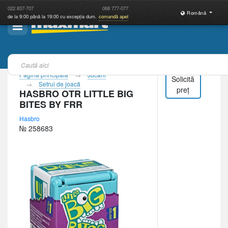
022
837-707
068
777-077
Română
de la 9:00 până la 19:00 cu excepția dum.
comandă apel
Pagina principală
Jucării
Solicită
Setrui de joacă
preț
HASBRO OTR LITTLE BIG
BITES BY FRR
Hasbro
№ 258683