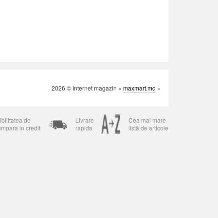
2026 © Internet magazin «
maxmart.md
»
bilitatea de
Livrare
Cea mai mare
umpara in credit
rapida
listă de articole