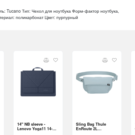
ь: Tucano Тип: Чехол для ноутбука Форм-фактор ноутбука,
териал: поликарбонат Цвет: пурпурный
14" NB sleeve -
Sling Bag Thule
Lenovo Yoga11 14-
EnRoute 2L
inch Sleeve Blue
TESB5102, 3205495,