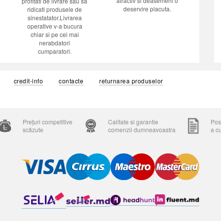
atractiv si deasemeni o
profitati de livrare sau sa
deservire placuta.
ridicati produsele de
sinestatator.Livrarea
operative v-a bucura
chiar si pe cei mai
nerabdatori
cumparatori.
credit-info
contacte
returnarea produselor
Prețuri competitive
Calitate si garantie
Posi
scăzute
comenzii dumneavoastra
a c