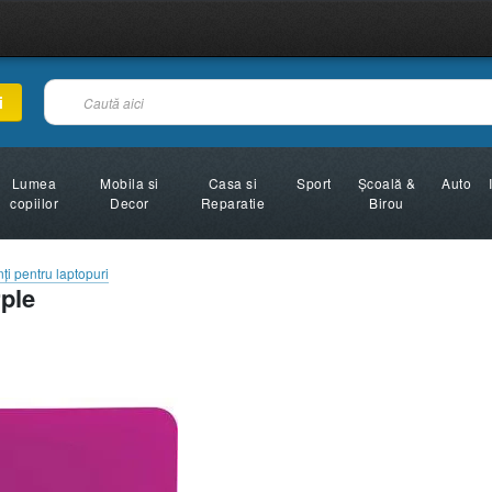
i
Lumea
Mobila si
Casa si
Sport
Şcoală &
Auto
copiilor
Decor
Reparatie
Birou
ţi pentru laptopuri
ple