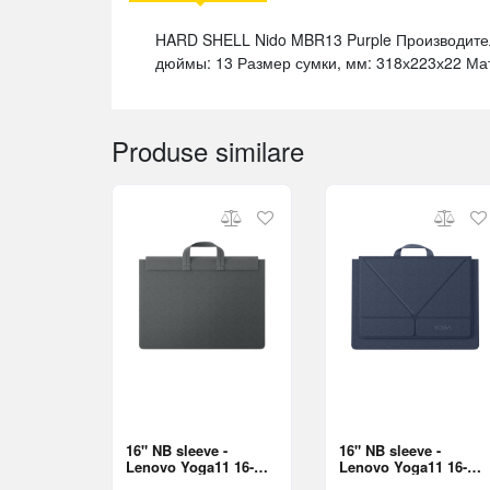
HARD SHELL Nido MBR13 Purple Производител
дюймы: 13 Размер сумки, мм: 318х223х22 Ма
Produse similare
16" NB sleeve -
16" NB sleeve -
Lenovo Yoga11 16-
Lenovo Yoga11 16-
inch Sleeve Grey
inch Sleeve Blue