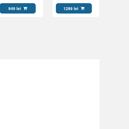
Topload Gen 2
949 lei
1299 lei