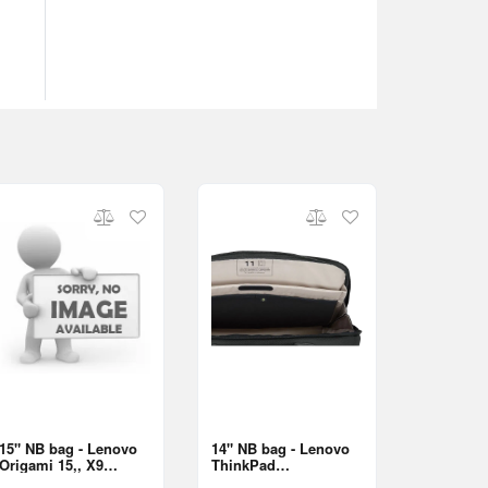
15" NB bag - Lenovo
14" NB bag - Lenovo
Origami 15,, X9
ThinkPad
Sleeve
Professional 14-inch