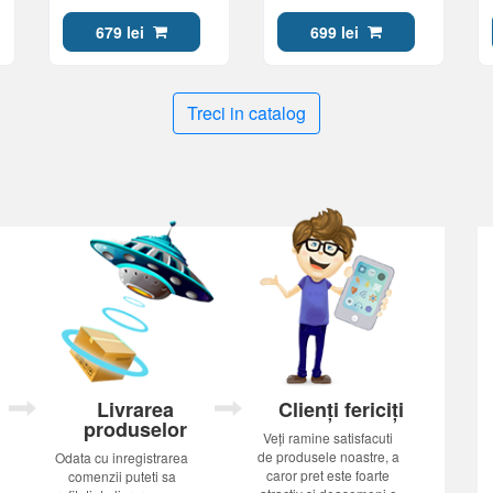
Soft Blue/Darkest Blue
679 lei
699 lei
Treci in catalog
Livrarea
Clienți fericiți
produselor
Veți ramine satisfacuti
de produsele noastre, a
Odata cu inregistrarea
caror pret este foarte
comenzii puteti sa