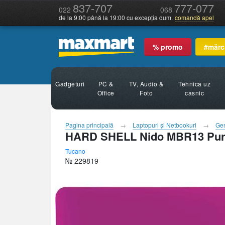
837-707
777-077
022
068
de la 9:00 până la 19:00 cu excepția dum.
comandă apel
% promo
#mărc
Gadgeturi
PC &
TV, Audio &
Tehnica uz
Office
Foto
casnic
Pagina principală
Laptopuri şi Netbookuri
Gen
HARD SHELL Nido MBR13 Pur
Tucano
№ 229819