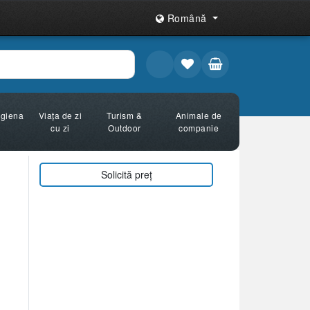
Română
Igiena
Viața de zi
Turism &
Animale de
cu zi
Outdoor
companie
Solicită preț