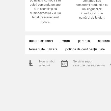
potrivita si comoda sau
comanda sau
puteti comanda un apel
comandați produsele cu
si in scurt timp cu
un singur click
dumneavoastra v-a lua
introducînd doar
legatura menegerul
numărul de telefon.
nostru.
despre maxmart
livrare
garanția
achitare
termeni de utilizare
politica de confidențialitate
Noul simbol
Serviciu suport
al leului
șase zile din săptamina