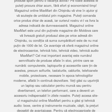
produse sport pentru o vacanță activă? Pe toate acestea le
puteți procura chiar acum, fără efort și economisind timp!
Magazinul online MaxMart din Chișinău vă vine în ajutor și
vă scutește de umblatul prin magazine. Puteți comanda
orice produs chiar de acasă, iar curierul nostru vi-l va livra la
adresa indicată de dumneavoastră. Magazinul online
MaxMart este unul din puținele magazine din Moldova care
vă livrează gratuit produsul ales pe orice adresă din
Chișinău, cu condiția că suma cumpărăturii este de nu mai
puțin de 1000 de lei. Ce avantaje vă oferă magazinul online
de electrocasnice, tehnică foto, tehnică video, tehnică audio
MaxMart? Cel mai important avantaj este numărul
semnificativ de produse aflate în stoc, printre care se
numără: computerele, laptopurile și accesoriile care țin de
acestea, precum softurile, tastaturile, cablurile, telefoanele
mobile, proiectoare, necesare în epoca tehnologiilor
moderne, aflată în continuă dezvoltare. Veți găsi cu ușurință
un laptop sau calculator pentru muncă sau pentru
divertisment, un telefon performant, care a devenit un
accesoriu indispensabil în zilele noastre. Puteți accesa site-
ul magazinului online MaxMart pentru a găsi și tehnică
audio: boxe, centre și instrumente muzicale, căști, la prețuri
deosebit de avantajoase. Pentru că electrocasnicele de