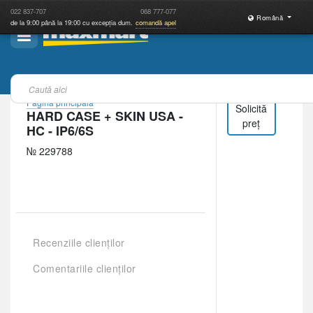
022
837-707
068
777-077
Română
de la 9:00 până la 19:00 cu excepția dum.
comandă apel
Pagina principală
Solicită
HARD CASE + SKIN USA -
preț
HC - IP6/6S
№ 229788
Recenziile clienților
Comentariile clienților