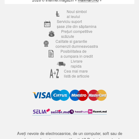
Noul simbol
al leului
Serviciu suport
șase zile din săptamina
Prețuri competitive
scăzute
Calitate si garantie
comenzii dumneavoastra
Posibilitatea de
a cumpara in credit
Livrare
rapida
Cea mai mare
listă de articole
Aveți nevoie de electrocasnice, de un computer, soft sau de