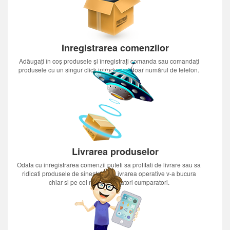
Inregistrarea comenzilor
Adăugați în coș produsele și înregistrați comanda sau comandați
produsele cu un singur click introducînd doar numărul de telefon.
Livrarea produselor
Odata cu inregistrarea comenzii puteti sa profitati de livrare sau sa
ridicati produsele de sinestatator.Livrarea operative v-a bucura
chiar si pe cei mai nerabdatori cumparatori.