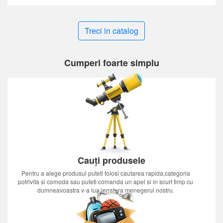
Treci in catalog
Cumperi foarte simplu
Cauți produsele
Pentru a alege produsul puteti folosi cautarea rapida,categoria
potrivita si comoda sau puteti comanda un apel si in scurt timp cu
dumneavoastra v-a lua legatura menegerul nostru.