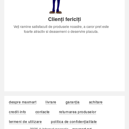
Clienți fericiți
Veți ramine satisfacuti de produsele noastre, a caror pret este
foarte atractiv si deasemeni o deservire placuta.
despre maxmart
livrare
garanția
achitare
credit-info
contacte
returnarea produselor
termeni de utilizare
politica de confidențialitate
2026 © Internet magazin «
maxmart.md
»