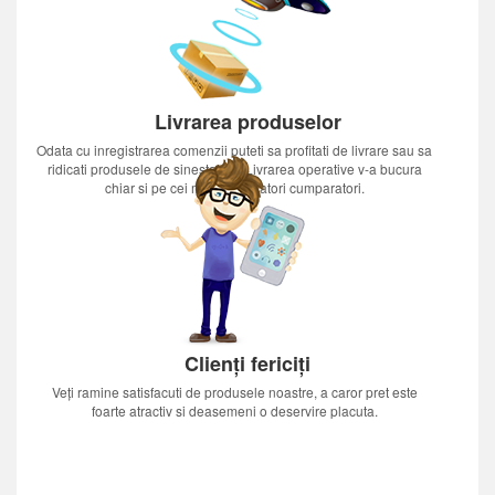
Livrarea produselor
Odata cu inregistrarea comenzii puteti sa profitati de livrare sau sa
ridicati produsele de sinestatator.Livrarea operative v-a bucura
chiar si pe cei mai nerabdatori cumparatori.
Clienți fericiți
Veți ramine satisfacuti de produsele noastre, a caror pret este
foarte atractiv si deasemeni o deservire placuta.