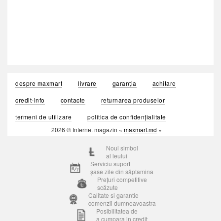
despre maxmart
livrare
garanția
achitare
credit-info
contacte
returnarea produselor
termeni de utilizare
politica de confidențialitate
2026 © Internet magazin «
maxmart.md
»
Noul simbol
al leului
Serviciu suport
șase zile din săptamina
Prețuri competitive
scăzute
Calitate si garantie
comenzii dumneavoastra
Posibilitatea de
a cumpara in credit