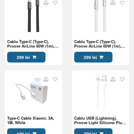
Cablu Type-C (Type-C),
Cablu Type-C (Type-C),
Proove AirLine 60W (1m),
Proove AirLine 60W (1m),
Black
White
299 lei
299 lei
Type-C Cable Xiaomi, 3A,
Cablu USB (Lightning),
1M, White
Proove Light Silicone Plus
2.4A (1m), White
129 lei
299 lei