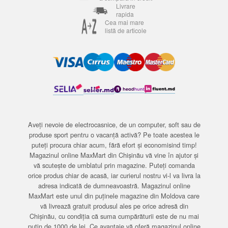
Livrare
rapida
Cea mai mare
listă de articole
Aveți nevoie de electrocasnice, de un computer, soft sau de
produse sport pentru o vacanță activă? Pe toate acestea le
puteți procura chiar acum, fără efort și economisind timp!
Magazinul online MaxMart din Chișinău vă vine în ajutor și
vă scutește de umblatul prin magazine. Puteți comanda
orice produs chiar de acasă, iar curierul nostru vi-l va livra la
adresa indicată de dumneavoastră. Magazinul online
MaxMart este unul din puținele magazine din Moldova care
vă livrează gratuit produsul ales pe orice adresă din
Chișinău, cu condiția că suma cumpărăturii este de nu mai
puțin de 1000 de lei. Ce avantaje vă oferă magazinul online