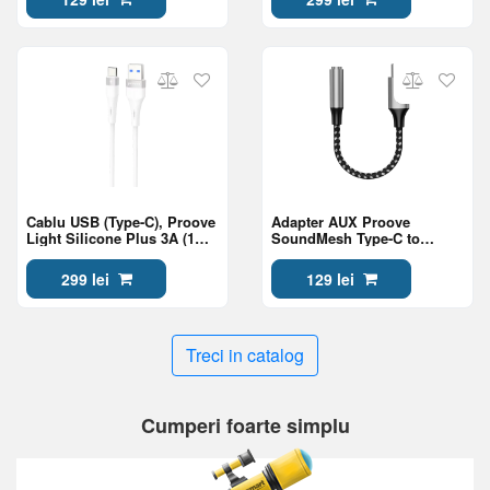
Cablu USB (Type-C), Proove
Adapter AUX Proove
Light Silicone Plus 3A (1m),
SoundMesh Type-C to
White
3.5mm, Gray
299 lei
129 lei
Treci in catalog
Cumperi foarte simplu