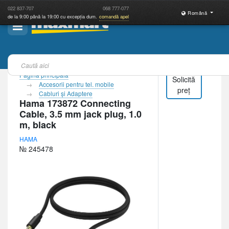
022
837-707
068
777-077
Română
de la 9:00 până la 19:00 cu excepția dum.
comandă apel
Pagina principală
Solicită
Accesorii pentru tel. mobile
preț
Cabluri şi Adaptere
Hama 173872 Connecting
Cable, 3.5 mm jack plug, 1.0
m, black
HAMA
№ 245478