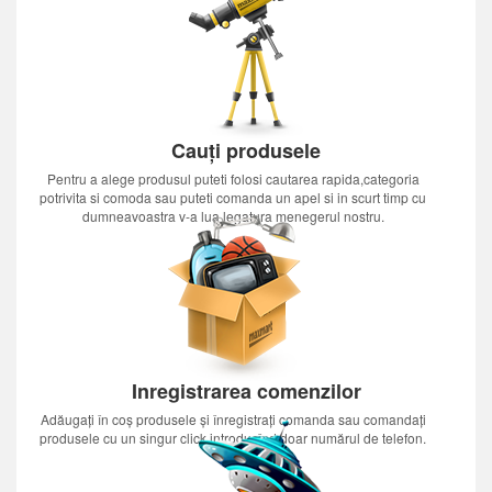
Cauți produsele
Pentru a alege produsul puteti folosi cautarea rapida,categoria
potrivita si comoda sau puteti comanda un apel si in scurt timp cu
dumneavoastra v-a lua legatura menegerul nostru.
Inregistrarea comenzilor
Adăugați în coș produsele și înregistrați comanda sau comandați
produsele cu un singur click introducînd doar numărul de telefon.