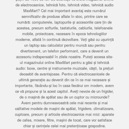
de electrocasnice, tehnică foto, tehnică video, tehnică audio
MaxMart? Cel mai important avantaj este numărul
semnificativ de produse aflate în stoc, printre care se
numără: computerele, laptopurile și accesoriile care țin de
acestea, precum softurile, tastaturile, cablurile, telefoanele
mobile, proiectoare, necesare în epoca tehnologiilor
moderne, aflată în continuă dezvoltare. Veți găsi cu ușurință
un laptop sau calculator pentru muncă sau pentru
divertisment, un telefon performant, care a devenit un
accesoriu indispensabil în zilele noastre. Puteți accesa site-
ul magazinului online MaxMart pentru a găsi și tehnică
audio: boxe, centre și instrumente muzicale, căști, la prețuri
deosebit de avantajoase. Pentru că electrocasnicele de
ultimă generație au devenit din ce în ce mai necesare și
importante, făcându-și loc în casa fiecărui om modern, avem
ce vă propune și la acest capitol. Aveți nevoie de un frigider,
de o mașină de spălat sau de un cuptor cu microunde?
Avem pentru dumneavoastră cele mai recente și mai
calitative modele de mașini de spălat, frigidere, climatizoare,
cuptoare, precum și articole electrocasnice mai mici: aparate
de cafea, mixere, filtre, mașini de tocat, care vor satisface
chiar și cerințele celei mai pretențioase gospodine.