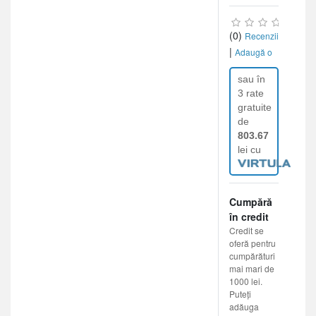
(0)
Recenzii
|
Adaugă o
recenzie
sau în
3 rate
gratuite
de
803.67
lei cu
Cumpără
în credit
Credit se
oferă pentru
cumpărături
mai mari de
1000 lei.
Puteți
adăuga