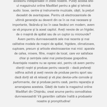
accesoriu indispensabil în zilele noastre. Puteți accesa site-
ul magazinului online MaxMart pentru a găsi și tehnică
audio: boxe, centre și instrumente muzicale, căști, la prețuri
deosebit de avantajoase. Pentru că electrocasnicele de
ultimă generație au devenit din ce în ce mai necesare și
importante, făcându-și loc în casa fiecărui om modern, avem
ce vă propune și la acest capitol. Aveți nevoie de un frigider,
de o mașină de spălat sau de un cuptor cu microunde?
Avem pentru dumneavoastră cele mai recente și mai
calitative modele de mașini de spălat, frigidere, climatizoare,
cuptoare, precum și articole electrocasnice mai mici: aparate
de cafea, mixere, filtre, mașini de tocat, care vor satisface
chiar și cerințele celei mai pretențioase gospodine.
Avantajele noastre nu se opresc aici, pentru că avem pentru
clienții noștri și produse pentru vacanță – dacă preferați
odihna activă și aveți nevoie de produse pentru sport sau
dacă doriți să vă relaxați și vă plac device-urile comode și
performante, dar și produse pentru casă, pentru reparația și
amenajarea acesteia. Găsiți de toate la magazinul online
MaxMart din Chișinău, creat anume pentru comoditatea
dumneavoastră! Vă garantăm calitate înaltă a produselor
noastre și promptitudine!