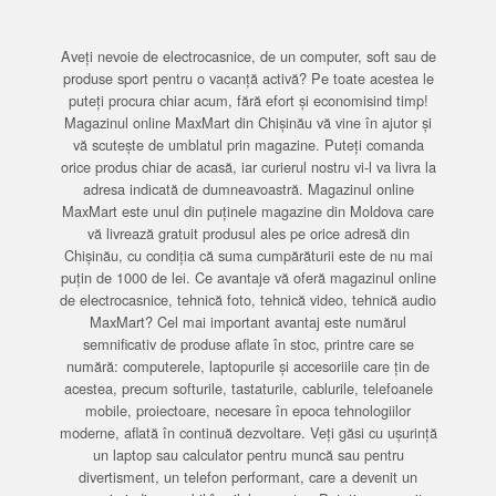
Aveți nevoie de electrocasnice, de un computer, soft sau de
produse sport pentru o vacanță activă? Pe toate acestea le
puteți procura chiar acum, fără efort și economisind timp!
Magazinul online MaxMart din Chișinău vă vine în ajutor și
vă scutește de umblatul prin magazine. Puteți comanda
orice produs chiar de acasă, iar curierul nostru vi-l va livra la
adresa indicată de dumneavoastră. Magazinul online
MaxMart este unul din puținele magazine din Moldova care
vă livrează gratuit produsul ales pe orice adresă din
Chișinău, cu condiția că suma cumpărăturii este de nu mai
puțin de 1000 de lei. Ce avantaje vă oferă magazinul online
de electrocasnice, tehnică foto, tehnică video, tehnică audio
MaxMart? Cel mai important avantaj este numărul
semnificativ de produse aflate în stoc, printre care se
numără: computerele, laptopurile și accesoriile care țin de
acestea, precum softurile, tastaturile, cablurile, telefoanele
mobile, proiectoare, necesare în epoca tehnologiilor
moderne, aflată în continuă dezvoltare. Veți găsi cu ușurință
un laptop sau calculator pentru muncă sau pentru
divertisment, un telefon performant, care a devenit un