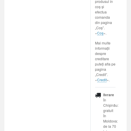
produsul în
coș și
efectua
comanda
din pagina
„Coș”.
«
Coș
».
Mai multe
informații
despre
creditare
puteți afla pe
pagina
„Credit”.
«
Credit
».
livrare
În
Chișinău:
gratuit
În
Moldova:
de la 70