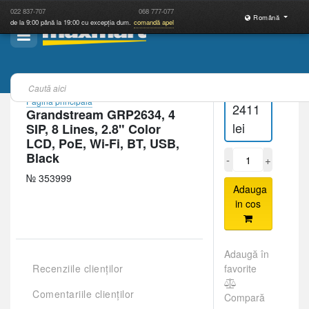
022
837-707
068
777-077
Română
de la 9:00 până la 19:00 cu excepția dum.
comandă apel
Pagina principală
2411
Grandstream GRP2634, 4
lei
SIP, 8 Lines, 2.8" Color
LCD, PoE, Wi-Fi, BT, USB,
Black
-
+
№ 353999
Adauga
in cos
Adaugă în
Recenziile clienților
favorite
Comentariile clienților
Compară