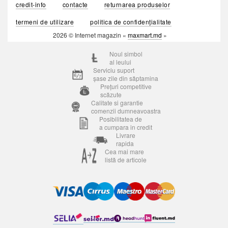
credit-info
contacte
returnarea produselor
termeni de utilizare
politica de confidențialitate
2026 © Internet magazin «
maxmart.md
»
Noul simbol
al leului
Serviciu suport
șase zile din săptamina
Prețuri competitive
scăzute
Calitate si garantie
comenzii dumneavoastra
Posibilitatea de
a cumpara in credit
Livrare
rapida
Cea mai mare
listă de articole