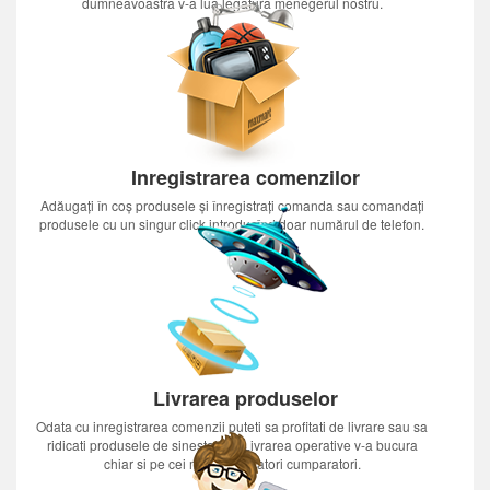
dumneavoastra v-a lua legatura menegerul nostru.
Inregistrarea comenzilor
Adăugați în coș produsele și înregistrați comanda sau comandați
produsele cu un singur click introducînd doar numărul de telefon.
Livrarea produselor
Odata cu inregistrarea comenzii puteti sa profitati de livrare sau sa
ridicati produsele de sinestatator.Livrarea operative v-a bucura
chiar si pe cei mai nerabdatori cumparatori.