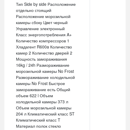
Тип Side by side Расположение
отдельно стоящий
Расположение морозильной
камеры сбоку Цвет черный
Управление электронный
Класс энергопотребления A+
Количество компрессоров 1
Хладагент R600a Количество
камер 2 Количество дверей 2
Мощность замораживания
16kg / 24h Размораживание
морозильной камеры No Frost
Размораживание холодильной
камеры No Frost Быстрое
замораживание есть Общий
объем 622 l Объем
холодильной камеры 373 л
Объем морозильной камеры
204 л Климатический класс ST
Климатический класс T
Материал полок стекло