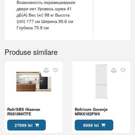
Возможность перевешивания
двери нет Уровень шума 41
дБ(А) Вес (кг) 98 кг Высота
(cm) 177 см Ширина 90.6 см
Глубина 75.9 см
Produse similare
Refr/SBS Hisense
Refr/com Gorenje
RS818N4TFE
NRK6182PW4
27999 lei
8999 lei