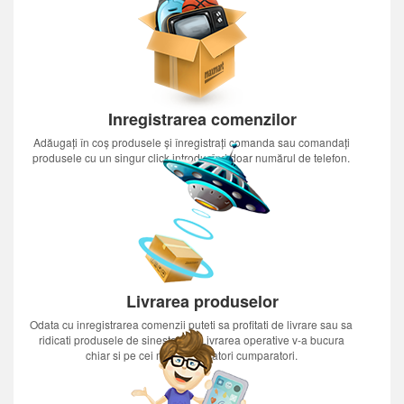
Inregistrarea comenzilor
Adăugați în coș produsele și înregistrați comanda sau comandați
produsele cu un singur click introducînd doar numărul de telefon.
Livrarea produselor
Odata cu inregistrarea comenzii puteti sa profitati de livrare sau sa
ridicati produsele de sinestatator.Livrarea operative v-a bucura
chiar si pe cei mai nerabdatori cumparatori.