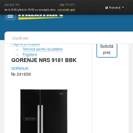
022
837-707
068
777-077
Română
de la 9:00 până la 19:00 cu excepția dum.
comandă apel
Pagina principală
Solicită
Tehnică pentru bucătărie
preț
Frigidere
GORENJE NRS 9181 BBK
GORENJE
№ 241659