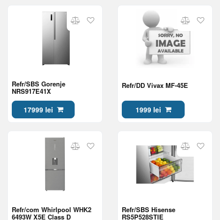
Refr/SBS Gorenje
Refr/DD Vivax MF-45E
NRS917E41X
17999 lei
1999 lei
Refr/com Whirlpool WHK2
Refr/SBS Hisense
6493W X5E Class D
RS5P528STIE