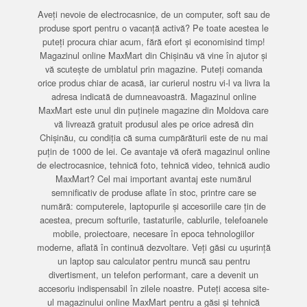
Aveți nevoie de electrocasnice, de un computer, soft sau de
produse sport pentru o vacanță activă? Pe toate acestea le
puteți procura chiar acum, fără efort și economisind timp!
Magazinul online MaxMart din Chișinău vă vine în ajutor și
vă scutește de umblatul prin magazine. Puteți comanda
orice produs chiar de acasă, iar curierul nostru vi-l va livra la
adresa indicată de dumneavoastră. Magazinul online
MaxMart este unul din puținele magazine din Moldova care
vă livrează gratuit produsul ales pe orice adresă din
Chișinău, cu condiția că suma cumpărăturii este de nu mai
puțin de 1000 de lei. Ce avantaje vă oferă magazinul online
de electrocasnice, tehnică foto, tehnică video, tehnică audio
MaxMart? Cel mai important avantaj este numărul
semnificativ de produse aflate în stoc, printre care se
numără: computerele, laptopurile și accesoriile care țin de
acestea, precum softurile, tastaturile, cablurile, telefoanele
mobile, proiectoare, necesare în epoca tehnologiilor
moderne, aflată în continuă dezvoltare. Veți găsi cu ușurință
un laptop sau calculator pentru muncă sau pentru
divertisment, un telefon performant, care a devenit un
accesoriu indispensabil în zilele noastre. Puteți accesa site-
ul magazinului online MaxMart pentru a găsi și tehnică