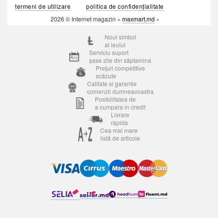
termeni de utilizare
politica de confidențialitate
2026 © Internet magazin «
maxmart.md
»
Noul simbol
al leului
Serviciu suport
șase zile din săptamina
Prețuri competitive
scăzute
Calitate si garantie
comenzii dumneavoastra
Posibilitatea de
a cumpara in credit
Livrare
rapida
Cea mai mare
listă de articole