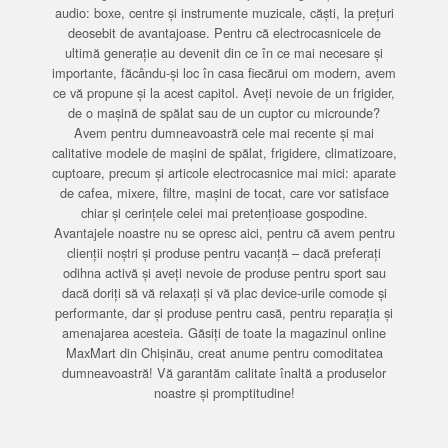
audio: boxe, centre și instrumente muzicale, căști, la prețuri
deosebit de avantajoase. Pentru că electrocasnicele de
ultimă generație au devenit din ce în ce mai necesare și
importante, făcându-și loc în casa fiecărui om modern, avem
ce vă propune și la acest capitol. Aveți nevoie de un frigider,
de o mașină de spălat sau de un cuptor cu microunde?
Avem pentru dumneavoastră cele mai recente și mai
calitative modele de mașini de spălat, frigidere, climatizoare,
cuptoare, precum și articole electrocasnice mai mici: aparate
de cafea, mixere, filtre, mașini de tocat, care vor satisface
chiar și cerințele celei mai pretențioase gospodine.
Avantajele noastre nu se opresc aici, pentru că avem pentru
clienții noștri și produse pentru vacanță – dacă preferați
odihna activă și aveți nevoie de produse pentru sport sau
dacă doriți să vă relaxați și vă plac device-urile comode și
performante, dar și produse pentru casă, pentru reparația și
amenajarea acesteia. Găsiți de toate la magazinul online
MaxMart din Chișinău, creat anume pentru comoditatea
dumneavoastră! Vă garantăm calitate înaltă a produselor
noastre și promptitudine!