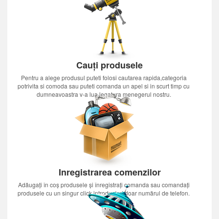
Cauți produsele
Pentru a alege produsul puteti folosi cautarea rapida,categoria
potrivita si comoda sau puteti comanda un apel si in scurt timp cu
dumneavoastra v-a lua legatura menegerul nostru.
Inregistrarea comenzilor
Adăugați în coș produsele și înregistrați comanda sau comandați
produsele cu un singur click introducînd doar numărul de telefon.