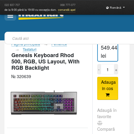
022
837-707
068
777-077
Română
de la 9:00 până la 19:00 cu excepția dum.
comandă apel
Pagina principală
Periferice
549.44
Tastaturi
Genesis Keyboard Rhod
lei
500, RGB, US Layout, With
RGB Backlight
-
+
№ 320639
Adauga
in cos
Adaugă în
favorite
Compară