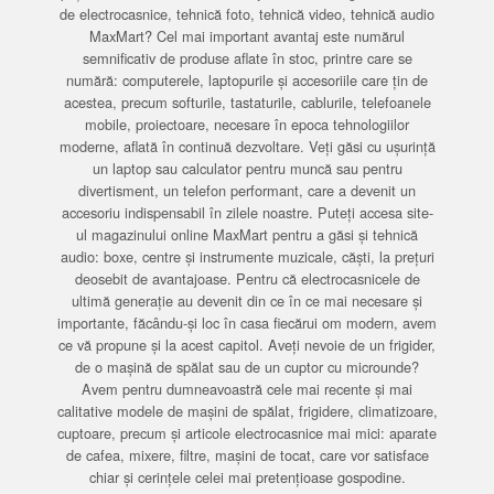
de electrocasnice, tehnică foto, tehnică video, tehnică audio
MaxMart? Cel mai important avantaj este numărul
semnificativ de produse aflate în stoc, printre care se
numără: computerele, laptopurile și accesoriile care țin de
acestea, precum softurile, tastaturile, cablurile, telefoanele
mobile, proiectoare, necesare în epoca tehnologiilor
moderne, aflată în continuă dezvoltare. Veți găsi cu ușurință
un laptop sau calculator pentru muncă sau pentru
divertisment, un telefon performant, care a devenit un
accesoriu indispensabil în zilele noastre. Puteți accesa site-
ul magazinului online MaxMart pentru a găsi și tehnică
audio: boxe, centre și instrumente muzicale, căști, la prețuri
deosebit de avantajoase. Pentru că electrocasnicele de
ultimă generație au devenit din ce în ce mai necesare și
importante, făcându-și loc în casa fiecărui om modern, avem
ce vă propune și la acest capitol. Aveți nevoie de un frigider,
de o mașină de spălat sau de un cuptor cu microunde?
Avem pentru dumneavoastră cele mai recente și mai
calitative modele de mașini de spălat, frigidere, climatizoare,
cuptoare, precum și articole electrocasnice mai mici: aparate
de cafea, mixere, filtre, mașini de tocat, care vor satisface
chiar și cerințele celei mai pretențioase gospodine.