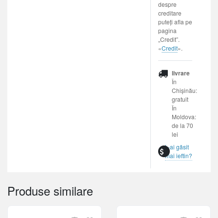
despre
creditare
puteți afla pe
pagina
„Credit”.
«
Credit
».
livrare
În
Chișinău:
gratuit
În
Moldova:
de la 70
lei
L-ai găsit
mai ieftin?
Produse similare