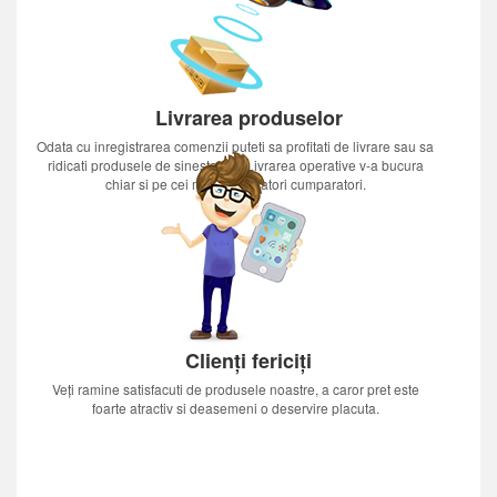
Livrarea produselor
Odata cu inregistrarea comenzii puteti sa profitati de livrare sau sa
ridicati produsele de sinestatator.Livrarea operative v-a bucura
chiar si pe cei mai nerabdatori cumparatori.
Clienți fericiți
Veți ramine satisfacuti de produsele noastre, a caror pret este
foarte atractiv si deasemeni o deservire placuta.