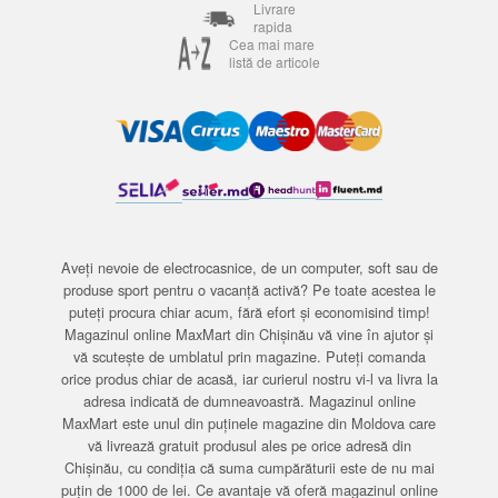
Livrare
rapida
Cea mai mare
listă de articole
Aveți nevoie de electrocasnice, de un computer, soft sau de
produse sport pentru o vacanță activă? Pe toate acestea le
puteți procura chiar acum, fără efort și economisind timp!
Magazinul online MaxMart din Chișinău vă vine în ajutor și
vă scutește de umblatul prin magazine. Puteți comanda
orice produs chiar de acasă, iar curierul nostru vi-l va livra la
adresa indicată de dumneavoastră. Magazinul online
MaxMart este unul din puținele magazine din Moldova care
vă livrează gratuit produsul ales pe orice adresă din
Chișinău, cu condiția că suma cumpărăturii este de nu mai
puțin de 1000 de lei. Ce avantaje vă oferă magazinul online