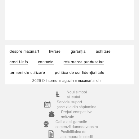
despre maxmart
livrare
garanția
achitare
credit-info
contacte
returnarea produselor
termeni de utilizare
politica de confidențialitate
2026 © Internet magazin «
maxmart.md
»
Noul simbol
al leului
Serviciu suport
șase zile din săptamina
Prețuri competitive
scăzute
Calitate si garantie
comenzii dumneavoastra
Posibilitatea de
a cumpara in credit