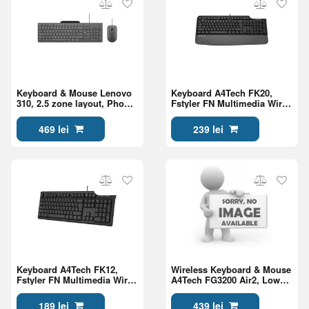
Keyboard & Mouse Lenovo
Keyboard A4Tech FK20,
310, 2.5 zone layout, Phone
Fstyler FN Multimedia Wired
Holder, spill-resistant,
Keyboard( US+RU+RO ),
Ambidextrous mouse, 3
Gray
469 lei
239 lei
buttons, 2000dpi, 1.8m
cable, USB, EN/RU, Luna
Grey
Keyboard A4Tech FK12,
Wireless Keyboard & Mouse
Fstyler FN Multimedia Wired
A4Tech FG3200 Air2, Low
Keyboard ( US+RU+RO ),
Profile, Quiet Key, Silent,
Black
2000dpi, 7 buttons,
189 lei
439 lei