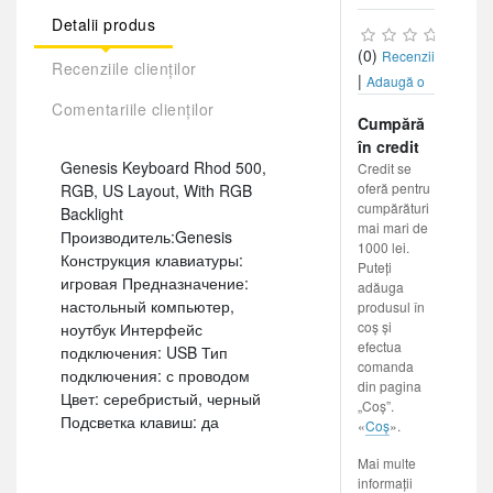
Detalii produs
(0)
Recenzii
Recenziile clienților
|
Adaugă o
recenzie
Comentariile clienților
Cumpără
în credit
Genesis Keyboard Rhod 500,
Credit se
oferă pentru
RGB, US Layout, With RGB
cumpărături
Backlight
mai mari de
Производитель:Genesis
1000 lei.
Конструкция клавиатуры:
Puteți
игровая Предназначение:
adăuga
настольный компьютер,
produsul în
coș și
ноутбук Интерфейс
efectua
подключения: USB Тип
comanda
подключения: с проводом
din pagina
Цвет: серебристый, черный
„Coș”.
Подсветка клавиш: да
«
Coș
».
Mai multe
informații