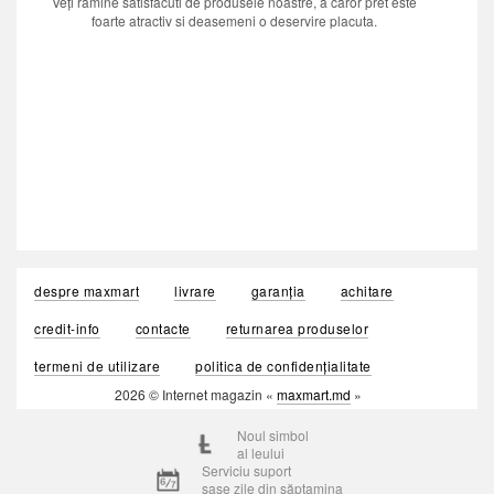
Veți ramine satisfacuti de produsele noastre, a caror pret este
foarte atractiv si deasemeni o deservire placuta.
despre maxmart
livrare
garanția
achitare
credit-info
contacte
returnarea produselor
termeni de utilizare
politica de confidențialitate
2026 © Internet magazin «
maxmart.md
»
Noul simbol
al leului
Serviciu suport
șase zile din săptamina