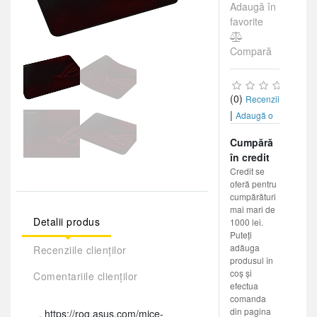
Adaugă în
favorite
Compară
(0)
Recenzii
|
Adaugă o
recenzie
Cumpără
în credit
Credit se
oferă pentru
cumpărături
mai mari de
Detalii produs
1000 lei.
Puteți
adăuga
Recenziile clienților
produsul în
coș și
Comentariile clienților
efectua
comanda
din pagina
. https://rog.asus.com/mice-