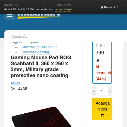
022
837-707
068
777-077
Română
de la 9:00 până la 19:00 cu excepția dum.
comandă apel
Pagina principală
719 lei
Covoraşe pt. Mouse-uri
399
Covoraşe gaming
Gaming Mouse Pad ROG
lei
Scabbard II, 360 x 260 x
Ai
3mm, Military grade
economisit
protective nano coating
(44%)
ASUS
№ 14435
-
+
Adauga
in cos