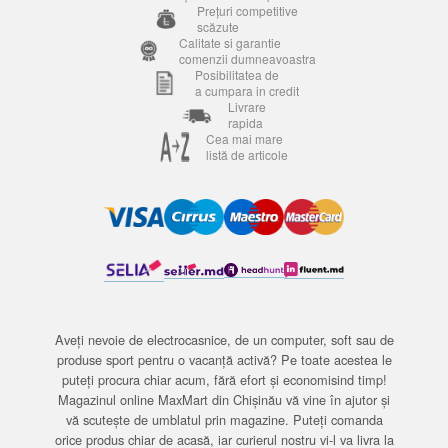
Prețuri competitive
scăzute
Calitate si garantie
comenzii dumneavoastra
Posibilitatea de
a cumpara in credit
Livrare
rapida
Cea mai mare
listă de articole
Aveți nevoie de electrocasnice, de un computer, soft sau de
produse sport pentru o vacanță activă? Pe toate acestea le
puteți procura chiar acum, fără efort și economisind timp!
Magazinul online MaxMart din Chișinău vă vine în ajutor și
vă scutește de umblatul prin magazine. Puteți comanda
orice produs chiar de acasă, iar curierul nostru vi-l va livra la