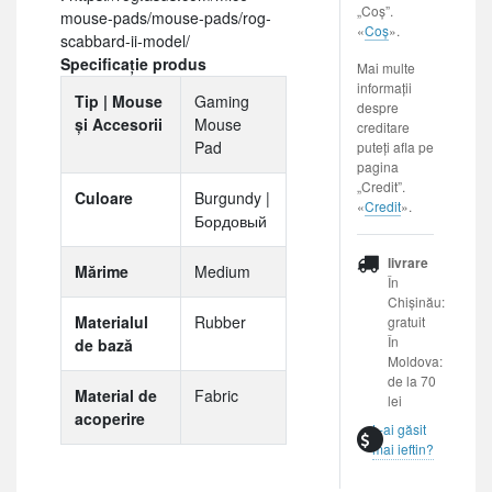
„Coș”.
mouse-pads/mouse-pads/rog-
«
Coș
».
scabbard-ii-model/
Specificație produs
Mai multe
informații
Tip | Mouse
Gaming
despre
și Accesorii
Mouse
creditare
Pad
puteți afla pe
pagina
„Credit”.
Culoare
Burgundy |
«
Credit
».
Бордовый
livrare
Mărime
Medium
În
Chișinău:
Materialul
Rubber
gratuit
În
de bază
Moldova:
de la 70
Material de
Fabric
lei
acoperire
L-ai găsit
mai ieftin?