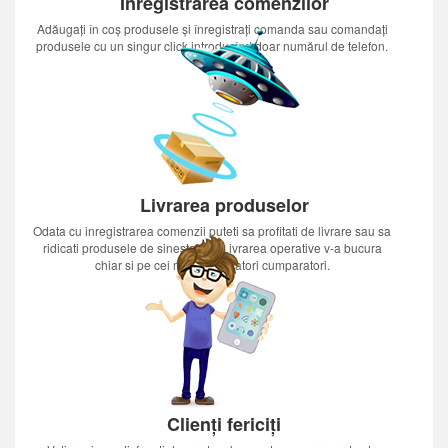
Inregistrarea comenzilor
Adăugați în coș produsele și înregistrați comanda sau comandați
produsele cu un singur click introducînd doar numărul de telefon.
Livrarea produselor
Odata cu inregistrarea comenzii puteti sa profitati de livrare sau sa
ridicati produsele de sinestatator.Livrarea operative v-a bucura
chiar si pe cei mai nerabdatori cumparatori.
Clienți fericiți