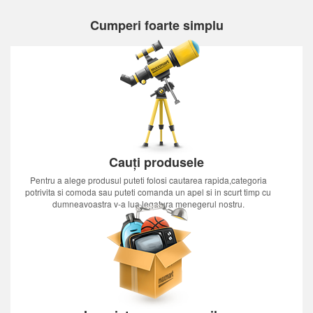
Cumperi foarte simplu
Cauți produsele
Pentru a alege produsul puteti folosi cautarea rapida,categoria
potrivita si comoda sau puteti comanda un apel si in scurt timp cu
dumneavoastra v-a lua legatura menegerul nostru.