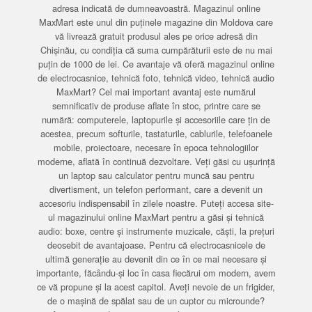
adresa indicată de dumneavoastră. Magazinul online
MaxMart este unul din puținele magazine din Moldova care
vă livrează gratuit produsul ales pe orice adresă din
Chișinău, cu condiția că suma cumpărăturii este de nu mai
puțin de 1000 de lei. Ce avantaje vă oferă magazinul online
de electrocasnice, tehnică foto, tehnică video, tehnică audio
MaxMart? Cel mai important avantaj este numărul
semnificativ de produse aflate în stoc, printre care se
numără: computerele, laptopurile și accesoriile care țin de
acestea, precum softurile, tastaturile, cablurile, telefoanele
mobile, proiectoare, necesare în epoca tehnologiilor
moderne, aflată în continuă dezvoltare. Veți găsi cu ușurință
un laptop sau calculator pentru muncă sau pentru
divertisment, un telefon performant, care a devenit un
accesoriu indispensabil în zilele noastre. Puteți accesa site-
ul magazinului online MaxMart pentru a găsi și tehnică
audio: boxe, centre și instrumente muzicale, căști, la prețuri
deosebit de avantajoase. Pentru că electrocasnicele de
ultimă generație au devenit din ce în ce mai necesare și
importante, făcându-și loc în casa fiecărui om modern, avem
ce vă propune și la acest capitol. Aveți nevoie de un frigider,
de o mașină de spălat sau de un cuptor cu microunde?