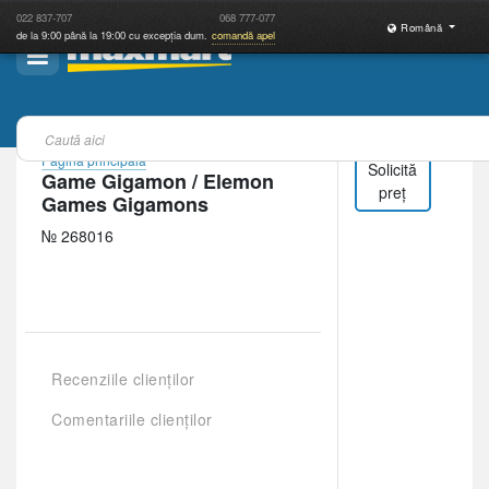
022
837-707
068
777-077
Română
de la 9:00 până la 19:00 cu excepția dum.
comandă apel
Pagina principală
Solicită
Game Gigamon / Elemon
preț
Games Gigamons
№ 268016
Recenziile clienților
Comentariile clienților