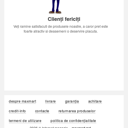
Clienți fericiți
Veți ramine satisfacuti de produsele noastre, a caror pret este
foarte atractiv si deasemeni o deservire placuta.
despre maxmart
livrare
garanția
achitare
credit-info
contacte
returnarea produselor
termeni de utilizare
politica de confidențialitate
2026 © Internet magazin «
maxmart.md
»