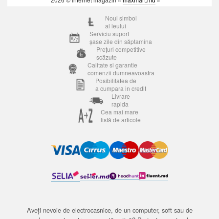
Noul simbol
al leului
Serviciu suport
șase zile din săptamina
Prețuri competitive
scăzute
Calitate si garantie
comenzii dumneavoastra
Posibilitatea de
a cumpara in credit
Livrare
rapida
Cea mai mare
listă de articole
Aveți nevoie de electrocasnice, de un computer, soft sau de