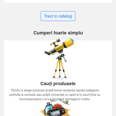
Treci in catalog
Cumperi foarte simplu
Cauți produsele
Pentru a alege produsul puteti folosi cautarea rapida,categoria
potrivita si comoda sau puteti comanda un apel si in scurt timp cu
dumneavoastra v-a lua legatura menegerul nostru.