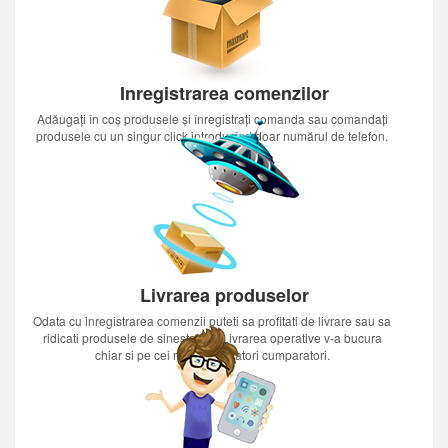
Inregistrarea comenzilor
Adăugați în coș produsele și înregistrați comanda sau comandați
produsele cu un singur click introducînd doar numărul de telefon.
Livrarea produselor
Odata cu inregistrarea comenzii puteti sa profitati de livrare sau sa
ridicati produsele de sinestatator.Livrarea operative v-a bucura
chiar si pe cei mai nerabdatori cumparatori.