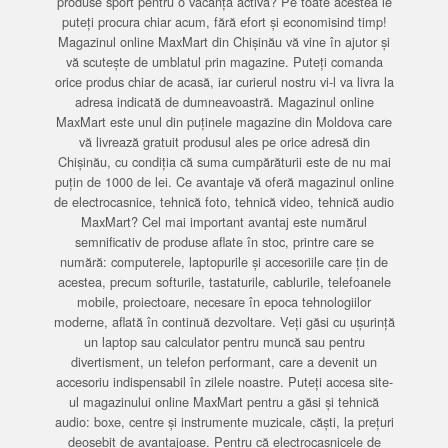
produse sport pentru o vacanță activă? Pe toate acestea le
puteți procura chiar acum, fără efort și economisind timp!
Magazinul online MaxMart din Chișinău vă vine în ajutor și
vă scutește de umblatul prin magazine. Puteți comanda
orice produs chiar de acasă, iar curierul nostru vi-l va livra la
adresa indicată de dumneavoastră. Magazinul online
MaxMart este unul din puținele magazine din Moldova care
vă livrează gratuit produsul ales pe orice adresă din
Chișinău, cu condiția că suma cumpărăturii este de nu mai
puțin de 1000 de lei. Ce avantaje vă oferă magazinul online
de electrocasnice, tehnică foto, tehnică video, tehnică audio
MaxMart? Cel mai important avantaj este numărul
semnificativ de produse aflate în stoc, printre care se
numără: computerele, laptopurile și accesoriile care țin de
acestea, precum softurile, tastaturile, cablurile, telefoanele
mobile, proiectoare, necesare în epoca tehnologiilor
moderne, aflată în continuă dezvoltare. Veți găsi cu ușurință
un laptop sau calculator pentru muncă sau pentru
divertisment, un telefon performant, care a devenit un
accesoriu indispensabil în zilele noastre. Puteți accesa site-
ul magazinului online MaxMart pentru a găsi și tehnică
audio: boxe, centre și instrumente muzicale, căști, la prețuri
deosebit de avantajoase. Pentru că electrocasnicele de