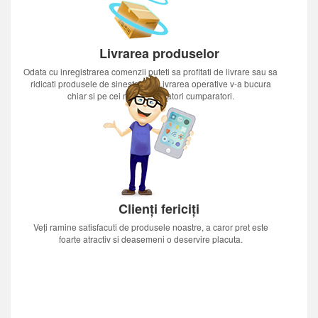
Livrarea produselor
Odata cu inregistrarea comenzii puteti sa profitati de livrare sau sa
ridicati produsele de sinestatator.Livrarea operative v-a bucura
chiar si pe cei mai nerabdatori cumparatori.
Clienți fericiți
Veți ramine satisfacuti de produsele noastre, a caror pret este
foarte atractiv si deasemeni o deservire placuta.