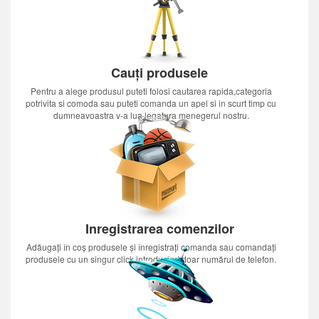
Cauți produsele
Pentru a alege produsul puteti folosi cautarea rapida,categoria
potrivita si comoda sau puteti comanda un apel si in scurt timp cu
dumneavoastra v-a lua legatura menegerul nostru.
Inregistrarea comenzilor
Adăugați în coș produsele și înregistrați comanda sau comandați
produsele cu un singur click introducînd doar numărul de telefon.