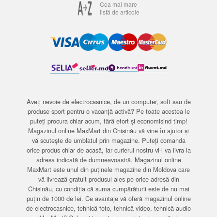
Cea mai mare
listă de articole
Aveți nevoie de electrocasnice, de un computer, soft sau de
produse sport pentru o vacanță activă? Pe toate acestea le
puteți procura chiar acum, fără efort și economisind timp!
Magazinul online MaxMart din Chișinău vă vine în ajutor și
vă scutește de umblatul prin magazine. Puteți comanda
orice produs chiar de acasă, iar curierul nostru vi-l va livra la
adresa indicată de dumneavoastră. Magazinul online
MaxMart este unul din puținele magazine din Moldova care
vă livrează gratuit produsul ales pe orice adresă din
Chișinău, cu condiția că suma cumpărăturii este de nu mai
puțin de 1000 de lei. Ce avantaje vă oferă magazinul online
de electrocasnice, tehnică foto, tehnică video, tehnică audio