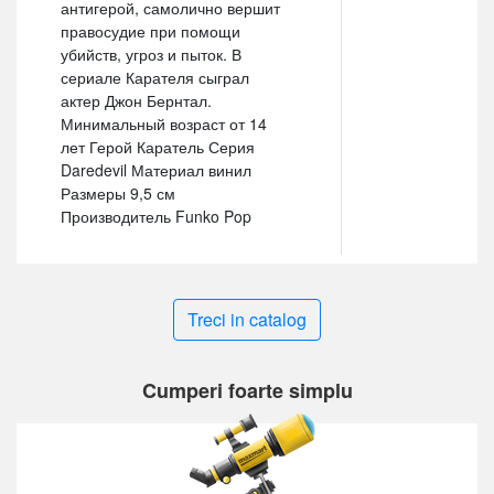
антигерой, самолично вершит
правосудие при помощи
убийств, угроз и пыток. В
сериале Карателя сыграл
актер Джон Бернтал.
Минимальный возраст от 14
лет Герой Каратель Серия
Daredevil Материал винил
Размеры 9,5 см
Производитель Funko Pop
Treci in catalog
Cumperi foarte simplu