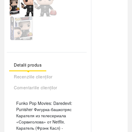
Detalii produs
Recenziile clienților
Comentariile clienților
Funko Pop Movies: Daredevil:
Punisher Фигурка-башкотряс
Карателя из телесериала
«Сорвиголова» от Netflix.
Каратель (Фрэнк Касл) -