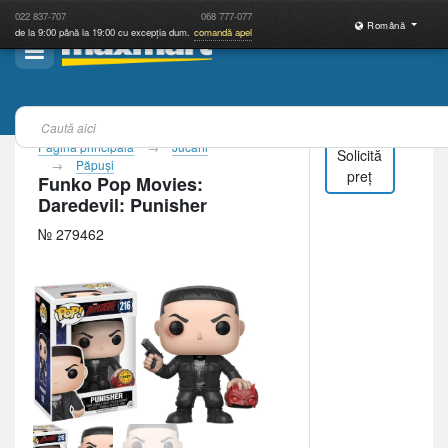
022
837-707
068
777-077
Română
de la 9:00 până la 19:00 cu excepția dum.
comandă apel
Pagina principală
Jucării
Solicită
Păpuşi
preț
Funko Pop Movies:
Daredevil: Punisher
№ 279462