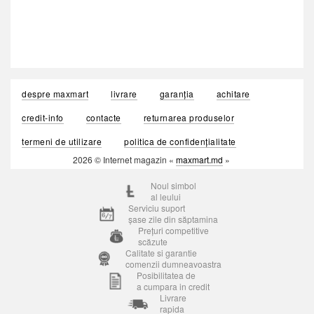
despre maxmart
livrare
garanția
achitare
credit-info
contacte
returnarea produselor
termeni de utilizare
politica de confidențialitate
2026 © Internet magazin «
maxmart.md
»
Noul simbol
al leului
Serviciu suport
șase zile din săptamina
Prețuri competitive
scăzute
Calitate si garantie
comenzii dumneavoastra
Posibilitatea de
a cumpara in credit
Livrare
rapida