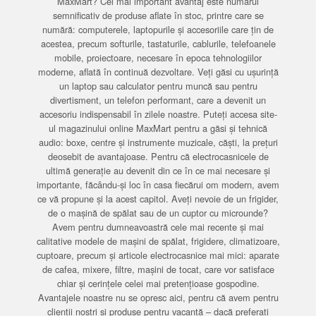
MaxMart? Cel mai important avantaj este numărul
semnificativ de produse aflate în stoc, printre care se
numără: computerele, laptopurile și accesoriile care țin de
acestea, precum softurile, tastaturile, cablurile, telefoanele
mobile, proiectoare, necesare în epoca tehnologiilor
moderne, aflată în continuă dezvoltare. Veți găsi cu ușurință
un laptop sau calculator pentru muncă sau pentru
divertisment, un telefon performant, care a devenit un
accesoriu indispensabil în zilele noastre. Puteți accesa site-
ul magazinului online MaxMart pentru a găsi și tehnică
audio: boxe, centre și instrumente muzicale, căști, la prețuri
deosebit de avantajoase. Pentru că electrocasnicele de
ultimă generație au devenit din ce în ce mai necesare și
importante, făcându-și loc în casa fiecărui om modern, avem
ce vă propune și la acest capitol. Aveți nevoie de un frigider,
de o mașină de spălat sau de un cuptor cu microunde?
Avem pentru dumneavoastră cele mai recente și mai
calitative modele de mașini de spălat, frigidere, climatizoare,
cuptoare, precum și articole electrocasnice mai mici: aparate
de cafea, mixere, filtre, mașini de tocat, care vor satisface
chiar și cerințele celei mai pretențioase gospodine.
Avantajele noastre nu se opresc aici, pentru că avem pentru
clienții noștri și produse pentru vacanță – dacă preferați