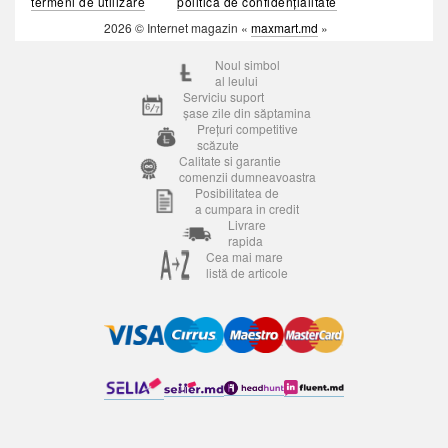
termeni de utilizare
politica de confidențialitate
2026 © Internet magazin «
maxmart.md
»
Noul simbol
al leului
Serviciu suport
șase zile din săptamina
Prețuri competitive
scăzute
Calitate si garantie
comenzii dumneavoastra
Posibilitatea de
a cumpara in credit
Livrare
rapida
Cea mai mare
listă de articole