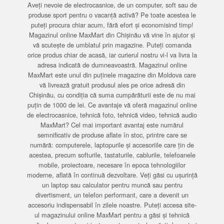
Aveți nevoie de electrocasnice, de un computer, soft sau de
produse sport pentru o vacanță activă? Pe toate acestea le
puteți procura chiar acum, fără efort și economisind timp!
Magazinul online MaxMart din Chișinău vă vine în ajutor și
vă scutește de umblatul prin magazine. Puteți comanda
orice produs chiar de acasă, iar curierul nostru vi-l va livra la
adresa indicată de dumneavoastră. Magazinul online
MaxMart este unul din puținele magazine din Moldova care
vă livrează gratuit produsul ales pe orice adresă din
Chișinău, cu condiția că suma cumpărăturii este de nu mai
puțin de 1000 de lei. Ce avantaje vă oferă magazinul online
de electrocasnice, tehnică foto, tehnică video, tehnică audio
MaxMart? Cel mai important avantaj este numărul
semnificativ de produse aflate în stoc, printre care se
numără: computerele, laptopurile și accesoriile care țin de
acestea, precum softurile, tastaturile, cablurile, telefoanele
mobile, proiectoare, necesare în epoca tehnologiilor
moderne, aflată în continuă dezvoltare. Veți găsi cu ușurință
un laptop sau calculator pentru muncă sau pentru
divertisment, un telefon performant, care a devenit un
accesoriu indispensabil în zilele noastre. Puteți accesa site-
ul magazinului online MaxMart pentru a găsi și tehnică