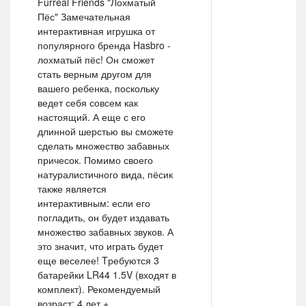
Furreal Friends "Лохматый
Пёс" Замечательная
интерактивная игрушка от
популярного бренда Hasbro -
лохматый пёс! Он сможет
стать верным другом для
вашего ребенка, поскольку
ведет себя совсем как
настоящий. А еще с его
длинной шерстью вы сможете
сделать множество забавных
причесок. Помимо своего
натуралистичного вида, пёсик
также является
интерактивным: если его
погладить, он будет издавать
множество забавных звуков. А
это значит, что играть будет
еще веселее! Tребуются 3
батарейки LR44 1.5V (входят в
комплект). Рекомендуемый
возраст: 4 лет +