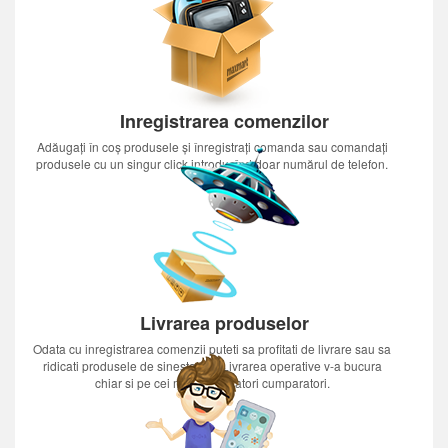
Inregistrarea comenzilor
Adăugați în coș produsele și înregistrați comanda sau comandați
produsele cu un singur click introducînd doar numărul de telefon.
Livrarea produselor
Odata cu inregistrarea comenzii puteti sa profitati de livrare sau sa
ridicati produsele de sinestatator.Livrarea operative v-a bucura
chiar si pe cei mai nerabdatori cumparatori.