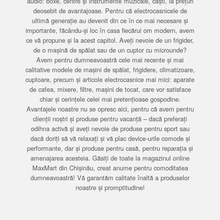
audio: boxe, centre și instrumente muzicale, căști, la prețuri
deosebit de avantajoase. Pentru că electrocasnicele de
ultimă generație au devenit din ce în ce mai necesare și
importante, făcându-și loc în casa fiecărui om modern, avem
ce vă propune și la acest capitol. Aveți nevoie de un frigider,
de o mașină de spălat sau de un cuptor cu microunde?
Avem pentru dumneavoastră cele mai recente și mai
calitative modele de mașini de spălat, frigidere, climatizoare,
cuptoare, precum și articole electrocasnice mai mici: aparate
de cafea, mixere, filtre, mașini de tocat, care vor satisface
chiar și cerințele celei mai pretențioase gospodine.
Avantajele noastre nu se opresc aici, pentru că avem pentru
clienții noștri și produse pentru vacanță – dacă preferați
odihna activă și aveți nevoie de produse pentru sport sau
dacă doriți să vă relaxați și vă plac device-urile comode și
performante, dar și produse pentru casă, pentru reparația și
amenajarea acesteia. Găsiți de toate la magazinul online
MaxMart din Chișinău, creat anume pentru comoditatea
dumneavoastră! Vă garantăm calitate înaltă a produselor
noastre și promptitudine!