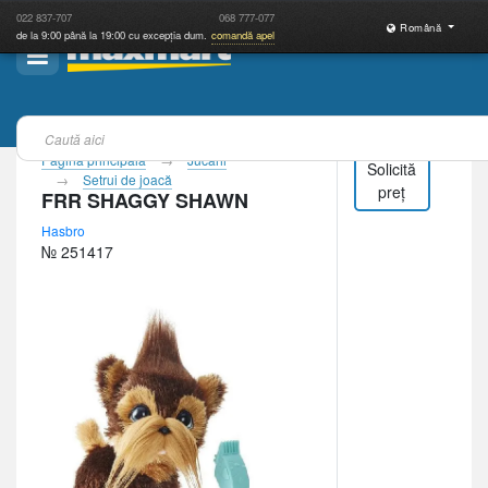
022
837-707
068
777-077
Română
de la 9:00 până la 19:00 cu excepția dum.
comandă apel
Pagina principală
Jucării
Solicită
Setrui de joacă
preț
FRR SHAGGY SHAWN
Hasbro
№ 251417